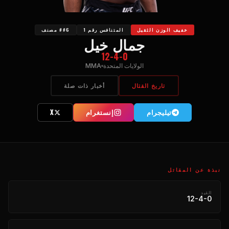
خفيف الوزن الثقيل
المتنافس رقم 1
##6 مصنف
جمال خيل
12-4-0
الولايات المتحدة
MMA
تاريخ القتال
أخبار ذات صلة
تیلیجرام
إنستغرام
X
نبذة عن المقاتل
القيد
12-4-0