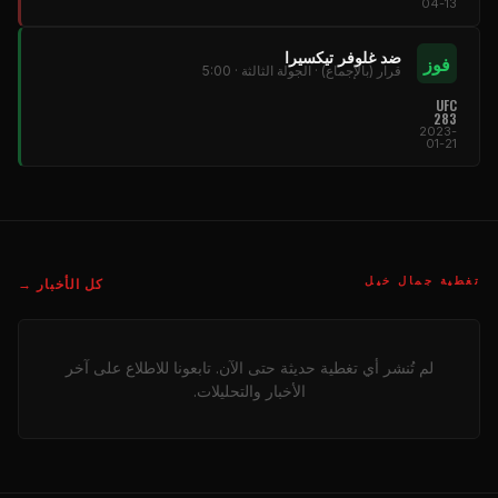
04-13
ضد غلوفر تيكسيرا
فوز
قرار (بالإجماع) · الجولة الثالثة · 5:00
UFC
283
2023-
01-21
تغطية جمال خيل
كل الأخبار →
لم تُنشر أي تغطية حديثة حتى الآن. تابعونا للاطلاع على آخر
الأخبار والتحليلات.