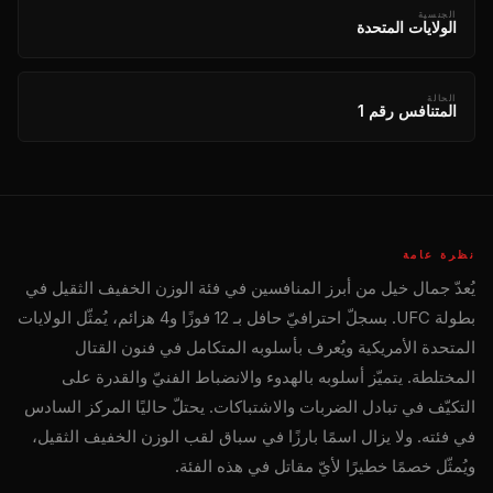
الجنسية
الولايات المتحدة
الحالة
المتنافس رقم 1
نظرة عامة
يُعدّ جمال خيل من أبرز المنافسين في فئة الوزن الخفيف الثقيل في
بطولة UFC. بسجلّ احترافيّ حافل بـ 12 فوزًا و4 هزائم، يُمثّل الولايات
المتحدة الأمريكية ويُعرف بأسلوبه المتكامل في فنون القتال
المختلطة. يتميّز أسلوبه بالهدوء والانضباط الفنيّ والقدرة على
التكيّف في تبادل الضربات والاشتباكات. يحتلّ حاليًا المركز السادس
في فئته. ولا يزال اسمًا بارزًا في سباق لقب الوزن الخفيف الثقيل،
ويُمثّل خصمًا خطيرًا لأيّ مقاتل في هذه الفئة.