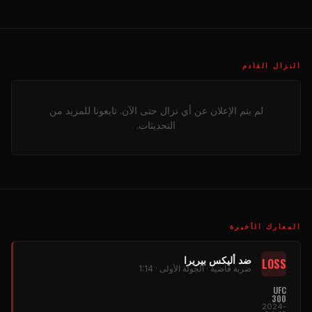
النزال القادم
لم يتم الإعلان عن أي نزال حتى الآن. تابعونا للمزيد من
التحديثات.
المعارك الأخيرة
ضد أليكس بيريرا
LOSS
ضربة قاضية · الجولة الأولى · 1:14
UFC
300
2024-