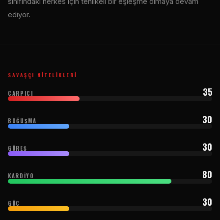
sınıfındaki herkes için tehlikeli bir eşleşme olmaya devam
ediyor.
SAVAŞÇI NITELIKLERI
35
ÇARPICI
30
BOĞUŞMA
30
GÜREŞ
80
KARDIYO
30
GÜÇ