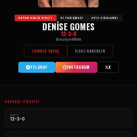
BAYAN HASIR SIKLET
#1 YARIŞMACI
##12 SIRALANDI
DENISE GOMES
12-3-0
Brezilya
MMA
TARIHLE SAVAŞ
İLGILI HABERLER
TELGRAF
INSTAGRAM
X
SAVAŞÇI PROFILI
KAYIT
12-3-0