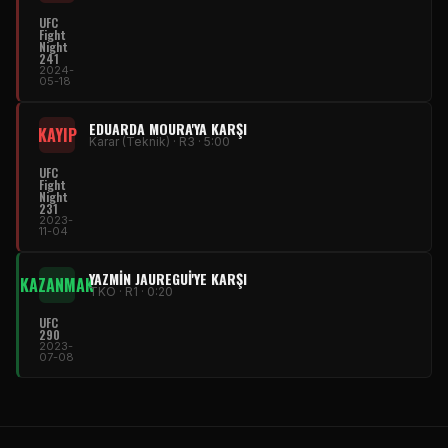
UFC
Fight
Night
241
2024-
05-18
EDUARDA MOURA'YA KARŞI
KAYIP
Karar (Teknik) · R3 · 5:00
UFC
Fight
Night
231
2023-
11-04
YAZMIN JAUREGUI'YE KARŞI
KAZANMAK
TKO · R1 · 0:20
UFC
290
2023-
07-08