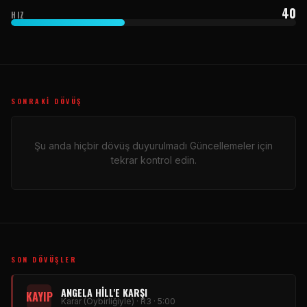
40
HIZ
SONRAKI DÖVÜŞ
Şu anda hiçbir dövüş duyurulmadı Güncellemeler için
tekrar kontrol edin.
SON DÖVÜŞLER
ANGELA HILL'E KARŞI
KAYIP
Karar (Oybirliğiyle) · R3 · 5:00