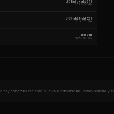
UFC Fight Night
241
2024-05-18
UFC Fight Night
231
2023-11-04
UFC
290
2023-07-08
o hay cobertura reciente. Vuelva a consultar las últimas noticias y aná