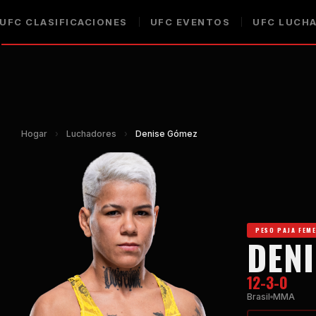
UFC
CLASIFICACIONES
UFC
EVENTOS
UFC
LUCHA
Hogar
›
Luchadores
›
Denise Gómez
PESO PAJA FEM
DENI
12-3-0
Brasil
MMA