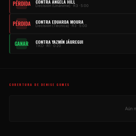
CONTRA ÁNGELA HILL
PÉRDIDA
Decisión (Unánime) · R3 · 5:00
CONTRA EDUARDA MOURA
PÉRDIDA
Decisión (Técnica) · R3 · 5:00
CONTRA YAZMÍN JÁUREGUI
GANAR
TKO · R1 · 0:20
COBERTURA DE DENISE GOMES
Aún n