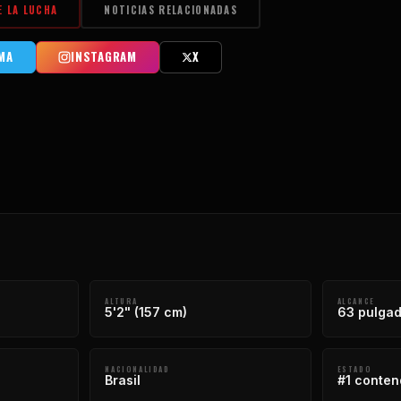
E LA LUCHA
NOTICIAS RELACIONADAS
MA
INSTAGRAM
X
ALTURA
ALCANCE
5'2" (157 cm)
63 pulgad
NACIONALIDAD
ESTADO
Brasil
#1 conten