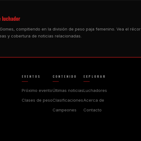
e luchador
 Gomes, compitiendo en la división de peso paja femenino. Vea el réco
eas y cobertura de noticias relacionadas.
EVENTOS
CONTENIDO
EXPLORAR
Próximo evento
Últimas noticias
Luchadores
Clases de peso
Clasificaciones
Acerca de
Campeones
Contacto