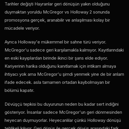
Tarihler değişti Hayranlar geri dönüşün yakın olduğunu
duymaktan yoruldu McGregor vs Holloway 2 sonunda
promosyona gerçek, aranabilir ve anlaşılması kolay bir
mücadele veriyor.
Ayrıca Holloway'e mükemmel bir sahne türü veriyor.
McGregor'u sadece geri karşılamakla kalmıyor. Kayıtlarındaki
en eski kayıplardan birinde ikinci bir şans elde ediyor.
Kariyerinin harika olduğunu kanıtlamak için intikam almaya
ihtiyacı yok ama McGregor'u şimdi yenmek yine de bir anlam
ifade edecek. asla tamamen ortadan kaybolmayan bir
bölümü kapatır.
Dövüşçü tepkisi bu duyurunun neden bu kadar sert indiğini
gösteriyor. İnsanlar sadece McGregor'un geri dönmesinden
heyecan duymuyorlar. Heyecanlılar çünkü Holloway dönüşü
tehlikeli kılıyor. Geri dönüş ile gerçek dövüş arasındaki fark