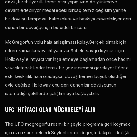
dövüştürebiliyor ilk temiz atışı yapıp yine de yürümeye
devam edebiliyor mesafedeki birkaç temiz değişim yerine
bir dövüşü tempoya, katmanlara ve baskıya çevirebiliyor geri
dönen bir dövüşçü için bu ciddi bir soru.
McGregor'un yolu hala anlaşılması kolay.Gerçek olmak için
erken zamanlamaya ihtiyacı var.Sol ele saygı duyması için
Holloway'e ihtiyacı var.İnşa etmeye başlamadan önce hacmi
yavaşlatacak kadar temiz bir şey indirmesi gerekiyor.Eğer o
eski keskinlik hala oradaysa, dövüş hemen büyük olur.Eğer
öyle değilse Holloway onu geri dönen bir dövüşçünün
istemediği şekillerde çalıştırmaya başlayabilir.
UFC
İHTIYACI OLAN MÜCADELEYI ALIR
The
UFC
mcgregor'u resmi bir şeyle programa geri koymak
için uzun süre bekledi Söylentiler geldi geçti Rakipler değişti