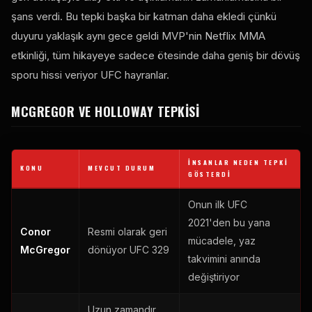
şans verdi. Bu tepki başka bir katman daha ekledi çünkü
duyuru yaklaşık aynı gece geldi
MVP
'nin Netflix MMA
etkinliği, tüm hikayeye sadece ötesinde daha geniş bir dövüş
sporu hissi veriyor
UFC
hayranlar.
MCGREGOR VE HOLLOWAY TEPKISI
İNSANLAR NEDEN TEPKI
KONU
MEVCUT DURUM
GÖSTERDI
Onun ilk
UFC
2021'den bu yana
Conor
Resmi olarak geri
mücadele, yaz
McGregor
dönüyor
UFC
329
takvimini anında
değiştiriyor
Uzun zamandır