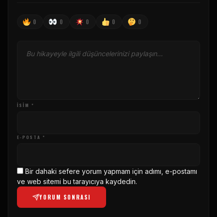
0
0
0
0
0
İSIM *
E-POSTA *
Bir dahaki sefere yorum yapmam için adımı, e-postamı
ve web sitemi bu tarayıcıya kaydedin.
YORUM SONRASI