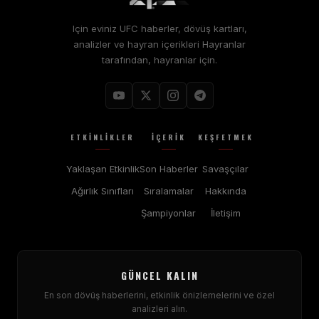
Için eviniz
UFC
haberler, dövüş kartları,
analizler ve hayran içerikleri Hayranlar
tarafından, hayranlar için.
ETKINLIKLER
İÇERIK
KEŞFETMEK
Yaklaşan Etkinlik
Son Haberler
Savaşçılar
Ağırlık Sınıfları
Sıralamalar
Hakkında
Şampiyonlar
İletişim
GÜNCEL KALIN
En son dövüş haberlerini, etkinlik önizlemelerini ve özel
analizleri alın.