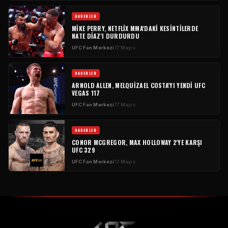
HABERLER
MIKE PERRY, NETFLIX MMA'DAKI KESINTILERDE
NATE DIAZ'I DURDURDU
UFC
Fan Merkezi
17 Mayıs
HABERLER
ARNOLD ALLEN, MELQUIZAEL COSTA'YI YENDI
UFC
VEGAS
117
UFC
Fan Merkezi
17 Mayıs
HABERLER
CONOR MCGREGOR, MAX HOLLOWAY 2'YE KARŞI
UFC
329
UFC
Fan Merkezi
17 Mayıs