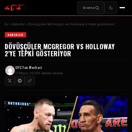
Arama
Ev
Haberler
Dövüşçüler McGregor ve Holloway'e tepki gösteriyor...
HABERLER
DÖVÜŞÇÜLER MCGREGOR VS HOLLOWAY
2'YE TEPKI GÖSTERIYOR
UFC
Fan Merkezi
17 Mayıs 2026
5 dakika okuma