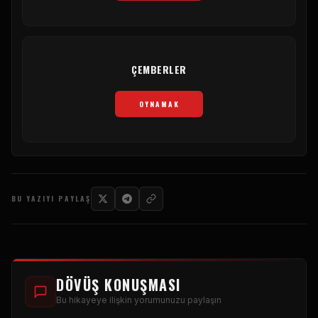
ÇEMBERLER
OYNAMAK
BU YAZIYI PAYLAŞ
DÖVÜŞ KONUŞMASI
Bu hikayeye ilişkin yorumunuzu paylaşın