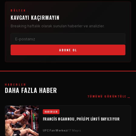
BÜLTEN
KAVGAYI KAÇIRMAYIN
Breaking
haftalık olarak sunulan haberler ve analizler.
ABONE OL
HABERLER
DAHA FAZLA HABER
→
TÜMÜNÜ GÖRÜNTÜLE
HABERLER
FRANCIS NGANNOU, PHILIPE LINS'I BAYILTIYOR
UFC
Fan Merkezi
17 Mayıs