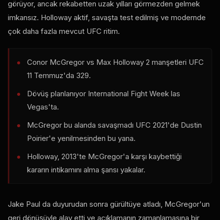
görüyor, ancak rekabetten uzak yılları görmezden gelmek
imkansız. Holloway aktif, savaşta test edilmiş ve modernde
çok daha fazla mevcut
UFC
ritim.
Conor McGregor vs Max Holloway 2 manşetleri
UFC
11 Temmuz'da 329.
Dövüş planlanıyor
International Fight Week
las
Vegas'ta.
McGregor bu alanda savaşmadı
UFC
2021'de Dustin
Poirier'e yenilmesinden bu yana.
Holloway, 2013'te McGregor'a karşı kaybettiği
kararın intikamını alma şansı yakalar.
Jake Paul da duyurudan sonra gürültüye atladı, McGregor'un
geri dönüşüyle alay etti ve açıklamanın zamanlamasına bir