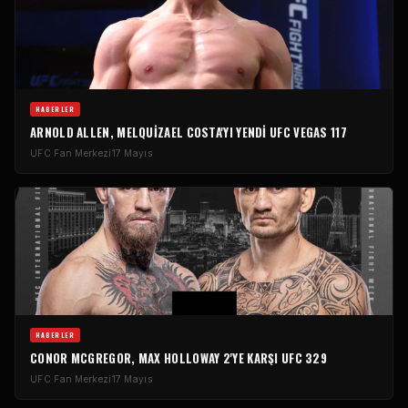
HABERLER
ARNOLD ALLEN, MELQUIZAEL COSTA'YI YENDI
UFC VEGAS
117
UFC
Fan Merkezi
17 Mayıs
HABERLER
CONOR MCGREGOR, MAX HOLLOWAY 2'YE KARŞI
UFC
329
UFC
Fan Merkezi
17 Mayıs