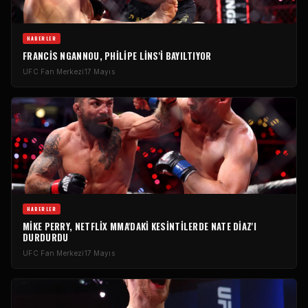
HABERLER
FRANCIS NGANNOU, PHILIPE LINS'I BAYILTIYOR
UFC
Fan Merkezi
17 Mayıs
HABERLER
MIKE PERRY, NETFLIX MMA'DAKI KESINTILERDE NATE DIAZ'I
DURDURDU
UFC
Fan Merkezi
17 Mayıs