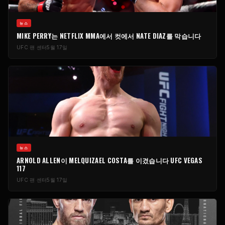
뉴스
MIKE PERRY는 NETFLIX MMA에서 컷에서 NATE DIAZ를 막습니다
UFC
팬 센터
5월 17일
뉴스
ARNOLD ALLEN이 MELQUIZAEL COSTA를 이겼습니다
UFC VEGAS
117
UFC
팬 센터
5월 17일