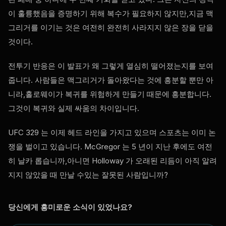
이 훌륭했음을 증명하기 위해 복수가 필요하지 않지만,지금 맥
그리거를 이기는 것은 여전히 완전히 사라지지 않은 장을 닫을
것이다.
전투기 반응은 이 발표가 왜 그렇게 열심히 떨어졌는지를 보여
줍니다. 사람들은 맥그리거가 돌아왔다는 것에 흥분할 뿐만 아
니라,홀로웨이가 복귀를 위험하게 만들기 때문에 흥분합니다.
그것이 복귀와 실제 싸움의 차이입니다.
UFC
329 는 이제 헤드 라인을 가지고 있으며 스포츠는 이미 논
쟁을 벌이고 있습니다. McGregor 는 5 년이 지난 후에도 여전
히 날카 롭습니까,아니면 Holloway 가 오래된 리듬이 아직 알려
지지 않았을 때 만날 수있는 잘못된 사람입니까?
당신에게 흥미로운 소식이 있었나요?