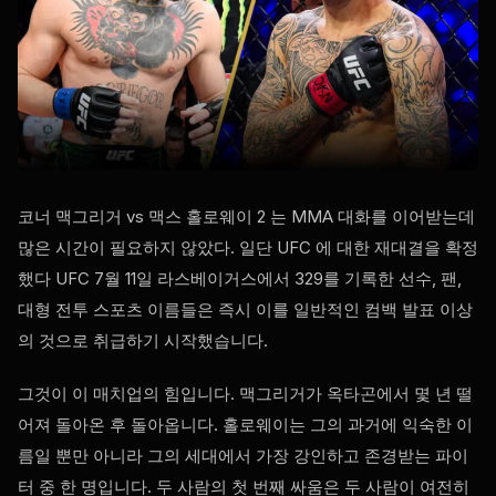
코너 맥그리거 vs 맥스 홀로웨이 2 는 MMA 대화를 이어받는데
많은 시간이 필요하지 않았다. 일단
UFC
에 대한 재대결을 확정
했다
UFC
7월 11일 라스베이거스에서 329를 기록한 선수, 팬,
대형 전투 스포츠 이름들은 즉시 이를 일반적인 컴백 발표 이상
의 것으로 취급하기 시작했습니다.
그것이 이 매치업의 힘입니다. 맥그리거가 옥타곤에서 몇 년 떨
어져 돌아온 후 돌아옵니다. 홀로웨이는 그의 과거에 익숙한 이
름일 뿐만 아니라 그의 세대에서 가장 강인하고 존경받는 파이
터 중 한 명입니다. 두 사람의 첫 번째 싸움은 두 사람이 여전히