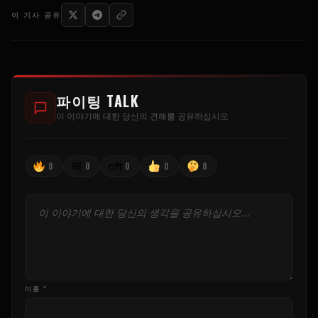
이 기사 공유
파이팅 TALK
이 이야기에 대한 당신의 견해를 공유하십시오
웩
oft
0
0
0
0
0
이름 *