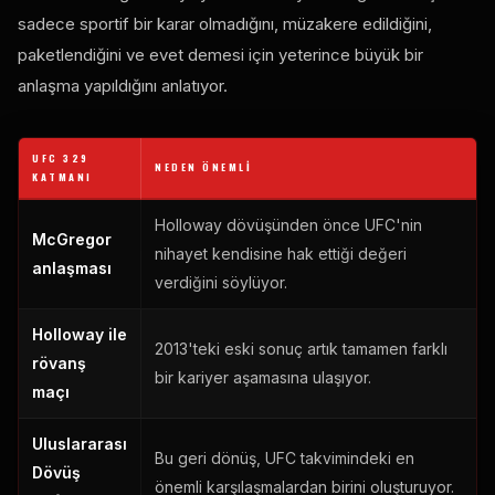
sadece sportif bir karar olmadığını, müzakere edildiğini,
paketlendiğini ve evet demesi için yeterince büyük bir
anlaşma yapıldığını anlatıyor.
UFC 329
NEDEN ÖNEMLI
KATMANI
Holloway dövüşünden önce UFC'nin
McGregor
nihayet kendisine hak ettiği değeri
anlaşması
verdiğini söylüyor.
Holloway ile
2013'teki eski sonuç artık tamamen farklı
rövanş
bir kariyer aşamasına ulaşıyor.
maçı
Uluslararası
Bu geri dönüş, UFC takvimindeki en
Dövüş
önemli karşılaşmalardan birini oluşturuyor.