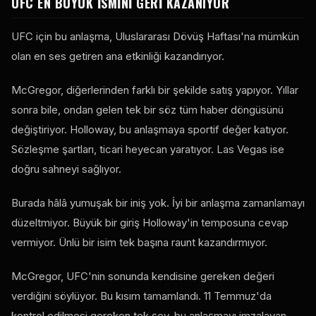
UFC EN BÜYÜK ISMINI GERI KAZANIYOR
UFC için bu anlaşma, Uluslararası Dövüş Haftası'na mümkün
olan en ses getiren ana etkinliği kazandırıyor.
McGregor, diğerlerinden farklı bir şekilde satış yapıyor. Yıllar
sonra bile, ondan gelen tek bir söz tüm haber döngüsünü
değiştiriyor. Holloway, bu anlaşmaya sportif değer katıyor.
Sözleşme şartları, ticari heyecan yaratıyor. Las Vegas ise
doğru sahneyi sağlıyor.
Burada hâlâ yumuşak bir iniş yok. İyi bir anlaşma zamanlamayı
düzeltmiyor. Büyük bir giriş Holloway'in temposuna cevap
vermiyor. Ünlü bir isim tek başına raunt kazandırmıyor.
McGregor, UFC'nin sonunda kendisine gereken değeri
verdiğini söylüyor. Bu kısım tamamlandı. 11 Temmuz'da
kontrol edilmesi gereken tek şey, bu anlaşmayı imzalayan