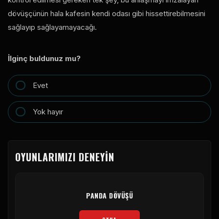
dövüşçünün hala kafesin kendi odası gibi hissettirebilmesini
sağlayıp sağlayamayacağı.
İlginç buldunuz mu?
Evet
Yok hayır
OYUNLARIMIZI DENEYIN
PANDA DÖVÜŞÜ