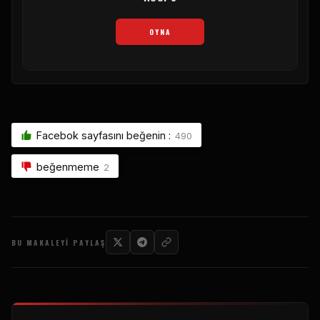
OYNA
Facebok sayfasını beğenin :
490
beğenmeme
2
BU MAKALEYI PAYLAŞ