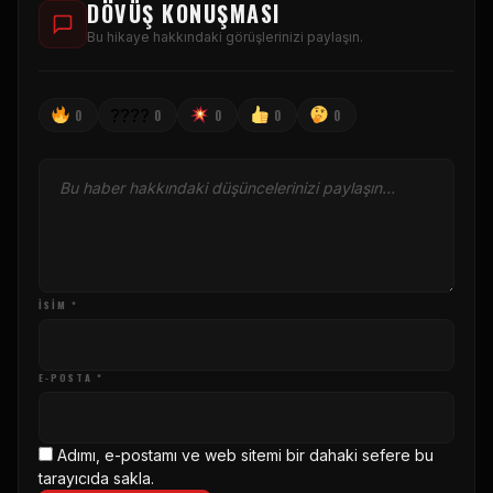
DÖVÜŞ KONUŞMASI
Bu hikaye hakkındaki görüşlerinizi paylaşın.
????
0
0
0
0
0
ISIM *
E-POSTA *
Adımı, e-postamı ve web sitemi bir dahaki sefere bu
tarayıcıda sakla.