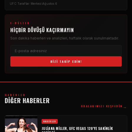
UFC Taraftar Merkezi
Ağustos 6
E-BÜLTEN
HIÇBIR DÖVÜŞÜ KAÇIRMAYIN
Son dakika haberleri ve analizleri, haftalık olarak sunulmaktadır.
BIZI TAKIP EDIN!
HABERLER
DIĞER HABERLER
→
ODALARIMIZI KEŞFEDIN
HABERLER
JULIANA MILLER, UFC VEGAS 120'YE SAKINLIK