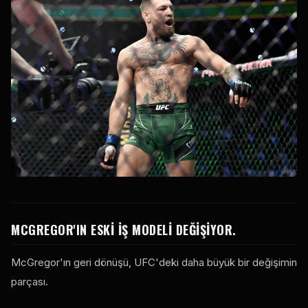
MCGREGOR'IN ESKI IŞ MODELI DEĞIŞIYOR.
McGregor'ın geri dönüşü, UFC'deki daha büyük bir değişimin
parçası.