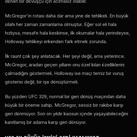
dönen bir dövüşçü için acımasız olabilir.
McGregor'ın rotası daha dar ama yine de tehlikeli. En büyük
silahı her zaman zamanlama olmuştur. Eğer sol eli hala
hızlıysa, mesafe hala keskinse, ilk okumalar hala yerindeyse,
Holloway tehlikeyi erkenden fark etmek zorunda.
İlk raunt çok şey anlatacak. Her şeyi değil, ama yeterince.
McGregor, aradan geçen yılların onu özel kılan özelliklerini
çalmadığını göstermeli. Holloway ise maçı temiz bir vuruş
gösterisi değil, bir işe dönüştürmeli.
Bu yüzden UFC 329, normal bir geri dönüş maçından daha
büyük bir öneme sahip. McGregor, sessiz bir rakibe karşı
geri dönmüyor. Son on yıldır kaosun içinde yaşayabileceğini
kanıtlamış bir adama karşı geri dönüyor.