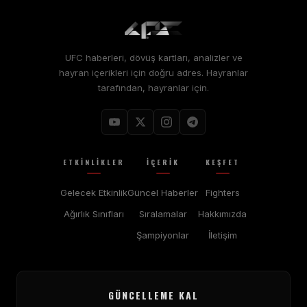
UFC haberleri, dövüş kartları, analizler ve
hayran içerikleri için doğru adres. Hayranlar
tarafından, hayranlar için.
ETKINLIKLER
İÇERIK
KEŞFET
Gelecek Etkinlik
Güncel Haberler
Fighters
Ağırlık Sınıfları
Sıralamalar
Hakkımızda
Şampiyonlar
İletişim
GÜNCELLEME KAL