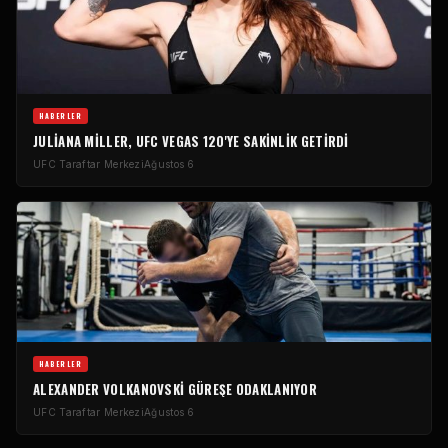
HABERLER
JULIANA MILLER, UFC VEGAS 120'YE SAKINLIK GETIRDI
UFC Taraftar Merkezi
Ağustos 6
HABERLER
ALEXANDER VOLKANOVSKI GÜREŞE ODAKLANIYOR
UFC Taraftar Merkezi
Ağustos 6