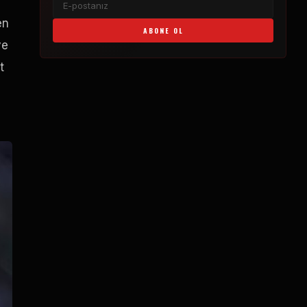
en
ABONE OL
ve
t