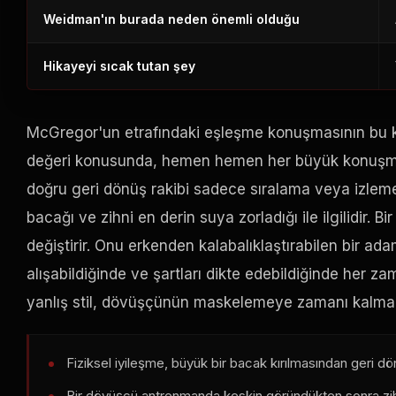
Weidman'ın burada neden önemli olduğu
Hikayeyi sıcak tutan şey
McGregor'un etrafındaki eşleşme konuşmasının bu kad
değeri konusunda, hemen hemen her büyük konuşmaya
doğru geri dönüş rakibi sadece sıralama veya izleme 
bacağı ve zihni en derin suya zorladığı ile ilgilidir. 
değiştirir. Onu erkenden kalabalıklaştırabilen bir a
alışabildiğinde ve şartları dikte edebildiğinde her z
yanlış stil, dövüşçünün maskelemeye zamanı kalmada
Fiziksel iyileşme, büyük bir bacak kırılmasından geri dö
Bir dövüşçü antrenmanda keskin göründükten sonra zihins