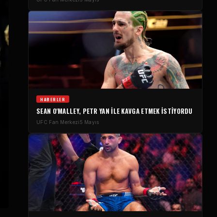
HABERLER
SEAN O'MALLEY, PETR YAN ILE KAVGA ETMEK ISTIYORDU
UFC
Fan Merkezi
5 Mayıs