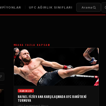
MPIYONLAR
UFC
AĞIRLIK SINIFLARI
Arama
DAHA FAZLA KAPSAM
HABERLER
RAFAEL FIZIEV ANA KARŞILAŞMADA
UFC
BAKÜ'DEKI
TURNUVA
UFC
Fan Merkezi
5 Mayıs