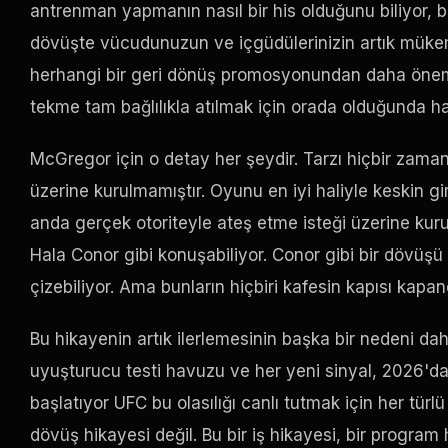
antrenman yapmanın nasıl bir his olduğunu biliyor, b
dövüşte vücudunuzun ve içgüdülerinizin artık mükem
herhangi bir geri dönüş promosyonundan daha önemli.
tekme tam bağlılıkla atılmak için orada olduğunda hal
McGregor için o detay her şeydir. Tarzı hiçbir zaman
üzerine kurulmamıştır. Oyunu en iyi haliyle keskin gir
anda gerçek otoriteyle ateş etme isteği üzerine kurulu
Hala Conor gibi konuşabiliyor. Conor gibi bir dövüşü
çizebiliyor. Ama bunların hiçbiri kafesin kapısı kapa
Bu hikayenin artık ilerlemesinin başka bir nedeni da
uyuşturucu testi havuzu ve her yeni sinyal, 2026'da
başlatıyor
UFC
bu olasılığı canlı tutmak için her tü
dövüş hikayesi değil. Bu bir iş hikayesi, bir program 