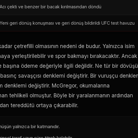
Acı çekti ve benzer bir bacak kırılmasından döndü
Yeni geri dönüş konuşması ve geri dönüş bildirildi
UFC
test havuzu
ar çetrefilli olmasının nedeni de budur. Yalnızca isim
 yerleştirilebilir ve spor bakmayı bırakacaktır. Ancak
başına ödeme değeriyle ilgili değildir. Ne tür bir dövüş
Bir basınç savaşçısı denklemi değiştirir. Bir vuruşçu denkle
dam denklemi değiştirir. McGregor, okumalarına
aman tehlikeli olmuştur. Böyle bir yaralanmanın ardından
n tereddütü ortaya çıkarabilir.
nüşün yalnızca bir katmanıdır.
el taraf uzun süre titrek kalabilir.