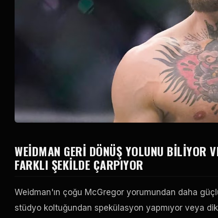
WEIDMAN GERI DÖNÜŞ YOLUNU BILIYOR V
FARKLI ŞEKILDE ÇARPIYOR
Weidman'ın çoğu McGregor yorumundan daha güçlü b
stüdyo koltuğundan spekülasyon yapmıyor veya dikka