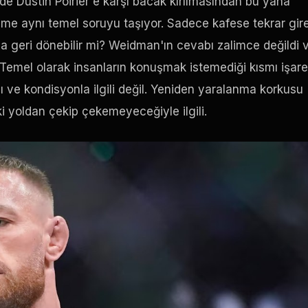
de Dustin Poirier'e karşı bacak kırılmasından bu yana
me aynı temel soruyu taşıyor. Sadece kafese tekrar gir
a geri dönebilir mi? Weidman'ın cevabı zalimce değildi 
 Temel olarak insanların konuşmak istemediği kısmı işare
ı ve kondisyonla ilgili değil. Yeniden yaralanma korkusu
i yoldan çekip çekemeyeceğiyle ilgili.