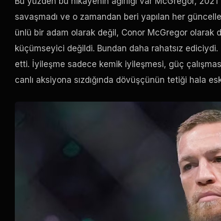
Bu yüzden bu hikayenin ağırlığı var McGregor, 2021'
savaşmadı ve o zamandan beri yapılan her güncelle
ünlü bir adam olarak değil, Conor McGregor olarak d
küçümseyici değildi. Bundan daha rahatsız ediciydi.
etti. İyileşme sadece kemik iyileşmesi, güç çalışmas
canlı aksiyona sızdığında dövüşçünün tetiği hala esk