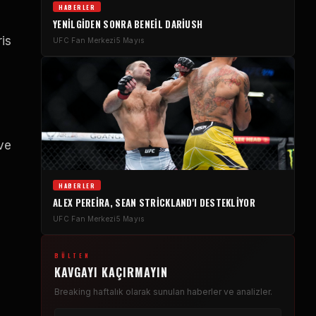
HABERLER
YENILGIDEN SONRA BENEIL DARIUSH
ris
UFC
Fan Merkezi
5 Mayıs
ve
HABERLER
ALEX PEREIRA, SEAN STRICKLAND'I DESTEKLIYOR
UFC
Fan Merkezi
5 Mayıs
BÜLTEN
KAVGAYI KAÇIRMAYIN
Breaking
haftalık olarak sunulan haberler ve analizler.