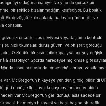
acağın iyi olduğuna inanıyor ve yine de gerçek bir
mel bir şekilde hizalanmadığını keşfediyor. Bu boşluk
 Bir dövüşçü izole anlarda patlayıcı görünebilir ve
a donabilir.
 güvenlik öncelikli ses seviyesi veya taşlama kontrolü
işler, hızlı okumalar, duruş güveni ve bir şerit gördüğü
dur. O zincirin bir kısmı bile kapalıysa her şey değişir.
 hâlâ satabiliyor. Sporda neredeyse hiç kimse gibi sayıla
ndığında insanların aslında umursadığı soruyu yanıtlamıyo
ha var. McGregor'un hikayeye yeniden girdiği bildirildi
U
ki geri dönüşle ilgili aynı konuşmayı hemen yeniden
rlü nedeni var McGregor'un geri dönüşü asla sadece bir
hikayesi, bir medya hikayesi ve başlı başına bir trafik