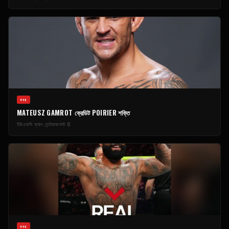
খবর
MATEUSZ GAMROT ক্রেডিট POIRIER শক্তি
ইউএফসি ফ্যান সেন্টার
আগস্ট 6
খবর