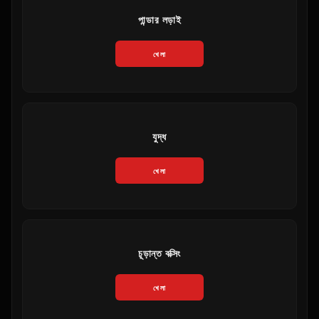
পান্ডার লড়াই
খেলা
যুদ্ধ
খেলা
চূড়ান্ত বক্সিং
খেলা