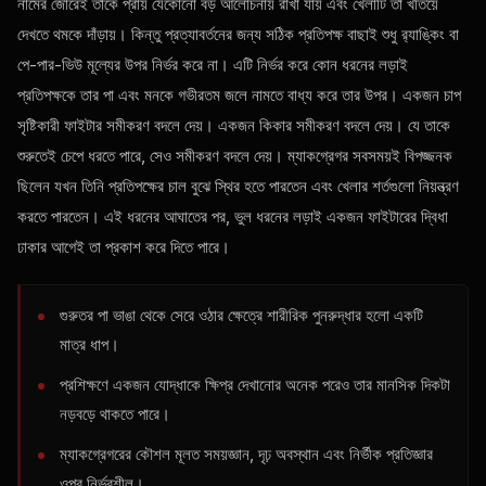
নামের জোরেই তাকে প্রায় যেকোনো বড় আলোচনায় রাখা যায় এবং খেলাটি তা খতিয়ে
দেখতে থমকে দাঁড়ায়। কিন্তু প্রত্যাবর্তনের জন্য সঠিক প্রতিপক্ষ বাছাই শুধু র‍্যাঙ্কিং বা
পে-পার-ভিউ মূল্যের উপর নির্ভর করে না। এটি নির্ভর করে কোন ধরনের লড়াই
প্রতিপক্ষকে তার পা এবং মনকে গভীরতম জলে নামতে বাধ্য করে তার উপর। একজন চাপ
সৃষ্টিকারী ফাইটার সমীকরণ বদলে দেয়। একজন কিকার সমীকরণ বদলে দেয়। যে তাকে
শুরুতেই চেপে ধরতে পারে, সেও সমীকরণ বদলে দেয়। ম্যাকগ্রেগর সবসময়ই বিপজ্জনক
ছিলেন যখন তিনি প্রতিপক্ষের চাল বুঝে স্থির হতে পারতেন এবং খেলার শর্তগুলো নিয়ন্ত্রণ
করতে পারতেন। এই ধরনের আঘাতের পর, ভুল ধরনের লড়াই একজন ফাইটারের দ্বিধা
ঢাকার আগেই তা প্রকাশ করে দিতে পারে।
গুরুতর পা ভাঙা থেকে সেরে ওঠার ক্ষেত্রে শারীরিক পুনরুদ্ধার হলো একটি
মাত্র ধাপ।
প্রশিক্ষণে একজন যোদ্ধাকে ক্ষিপ্র দেখানোর অনেক পরেও তার মানসিক দিকটা
নড়বড়ে থাকতে পারে।
ম্যাকগ্রেগরের কৌশল মূলত সময়জ্ঞান, দৃঢ় অবস্থান এবং নির্ভীক প্রতিজ্ঞার
ওপর নির্ভরশীল।