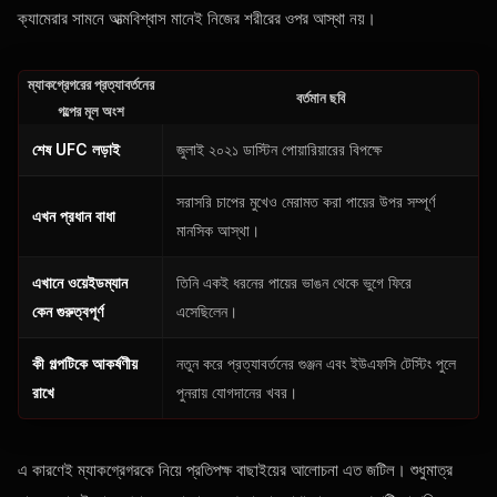
ক্যামেরার সামনে আত্মবিশ্বাস মানেই নিজের শরীরের ওপর আস্থা নয়।
ম্যাকগ্রেগরের প্রত্যাবর্তনের
বর্তমান ছবি
গল্পের মূল অংশ
শেষ UFC লড়াই
জুলাই ২০২১ ডাস্টিন পোয়ারিয়ারের বিপক্ষে
সরাসরি চাপের মুখেও মেরামত করা পায়ের উপর সম্পূর্ণ
এখন প্রধান বাধা
মানসিক আস্থা।
এখানে ওয়েইডম্যান
তিনি একই ধরনের পায়ের ভাঙন থেকে ভুগে ফিরে
কেন গুরুত্বপূর্ণ
এসেছিলেন।
কী গল্পটিকে আকর্ষণীয়
নতুন করে প্রত্যাবর্তনের গুঞ্জন এবং ইউএফসি টেস্টিং পুলে
রাখে
পুনরায় যোগদানের খবর।
এ কারণেই ম্যাকগ্রেগরকে নিয়ে প্রতিপক্ষ বাছাইয়ের আলোচনা এত জটিল। শুধুমাত্র