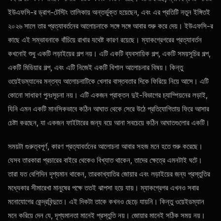
ইউএফসি-র ড্রাগ-টেস্টিং তালিকায় অন্তর্ভুক্ত হয়েছেন, এবং এর প্রতিটি নতুন ইঙ্গিতই
২০২৬ সালে তার প্রত্যাবর্তনের আলোচনাকে সঙ্গে সঙ্গে আবার শুরু করে দেয়। ইউএফসি-র
কাছে এই সম্ভাবনাকে বাঁচিয়ে রাখার যথেষ্ট কারণ রয়েছে। ম্যাকগ্রেগরের প্রত্যাবর্তন
কখনোই শুধু একটি লড়াইয়ের গল্প নয়। এটি একটি ব্যবসায়িক গল্প, একটি সময়সূচির গল্প,
একটি মিডিয়ার গল্প, এবং এটি নিজেই একটি বিশাল আলোচনার বিষয়। কিন্তু
ওয়েইডম্যানের মন্তব্য আলোচনাটিকে খেলার বাস্তবতার দিকে ফিরিয়ে নিয়ে আসে। এটি
কোনো সাধারণ পুনঃসূচনা নয়। এটি একজন প্রাক্তন দুই-বিভাগের চ্যাম্পিয়নের লড়াই,
যিনি এমন একটি মানসিকভাবে কঠিন আঘাত থেকে সেরে উঠে প্রতিযোগিতায় ফিরে আসার
চেষ্টা করছেন, যা একজন ফাইটারের জন্য বয়ে আনা সবচেয়ে কঠিন আঘাতগুলোর একটি।
সময়টা গুরুত্বপূর্ণ, কারণ প্রত্যাবর্তনের আলোচনা আবার সহজ মনে হতে শুরু করেছে।
যেসব তারকারা প্রচারের বাইরে থেকেও বিখ্যাত থাকেন, তাদের ক্ষেত্রে এমনটাই ঘটে।
তারা যত বেশিদিন দৃশ্যমান থাকেন, তারকাখ্যাতির জোয়ার এবং লড়াইয়ের জন্য প্রস্তুতির
মধ্যেকার সীমারেখা মানুষের পক্ষে ততই ঝাপসা হয়ে যায়। ম্যাকগ্রেগর এখনও সবার
মনোযোগের কেন্দ্রবিন্দুতে। এই দিকটা তাকে কখনও ছেড়ে যায়নি। কিন্তু ওয়েইডম্যান
মনে করিয়ে দেন যে, দৃশ্যমানতা মানেই প্রস্তুতি নয়। জোয়ার মানেই সঠিক সময় নয়।