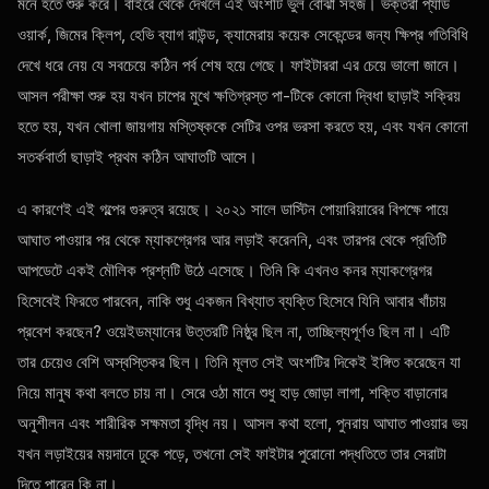
মনে হতে শুরু করে। বাইরে থেকে দেখলে এই অংশটি ভুল বোঝা সহজ। ভক্তরা প্যাড
ওয়ার্ক, জিমের ক্লিপ, হেভি ব্যাগ রাউন্ড, ক্যামেরায় কয়েক সেকেন্ডের জন্য ক্ষিপ্র গতিবিধি
দেখে ধরে নেয় যে সবচেয়ে কঠিন পর্ব শেষ হয়ে গেছে। ফাইটাররা এর চেয়ে ভালো জানে।
আসল পরীক্ষা শুরু হয় যখন চাপের মুখে ক্ষতিগ্রস্ত পা-টিকে কোনো দ্বিধা ছাড়াই সক্রিয়
হতে হয়, যখন খোলা জায়গায় মস্তিষ্ককে সেটির ওপর ভরসা করতে হয়, এবং যখন কোনো
সতর্কবার্তা ছাড়াই প্রথম কঠিন আঘাতটি আসে।
এ কারণেই এই গল্পের গুরুত্ব রয়েছে। ২০২১ সালে ডাস্টিন পোয়ারিয়ারের বিপক্ষে পায়ে
আঘাত পাওয়ার পর থেকে ম্যাকগ্রেগর আর লড়াই করেননি, এবং তারপর থেকে প্রতিটি
আপডেটে একই মৌলিক প্রশ্নটি উঠে এসেছে। তিনি কি এখনও কনর ম্যাকগ্রেগর
হিসেবেই ফিরতে পারবেন, নাকি শুধু একজন বিখ্যাত ব্যক্তি হিসেবে যিনি আবার খাঁচায়
প্রবেশ করছেন? ওয়েইডম্যানের উত্তরটি নিষ্ঠুর ছিল না, তাচ্ছিল্যপূর্ণও ছিল না। এটি
তার চেয়েও বেশি অস্বস্তিকর ছিল। তিনি মূলত সেই অংশটির দিকেই ইঙ্গিত করেছেন যা
নিয়ে মানুষ কথা বলতে চায় না। সেরে ওঠা মানে শুধু হাড় জোড়া লাগা, শক্তি বাড়ানোর
অনুশীলন এবং শারীরিক সক্ষমতা বৃদ্ধি নয়। আসল কথা হলো, পুনরায় আঘাত পাওয়ার ভয়
যখন লড়াইয়ের ময়দানে ঢুকে পড়ে, তখনো সেই ফাইটার পুরোনো পদ্ধতিতে তার সেরাটা
দিতে পারেন কি না।