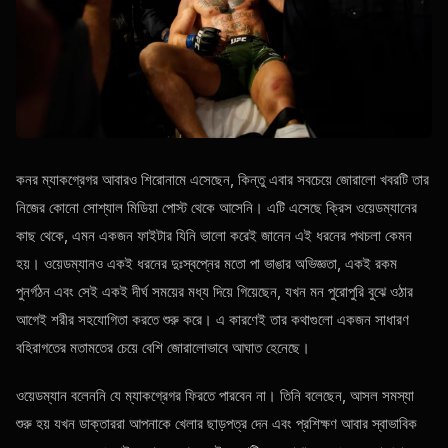
কনর ম্যাকগ্রেগর আবারও শিরোনামে এসেছেন, কিন্তু এবার সবচেয়ে জোরালো খবরটি তার
নিজের কোনো সোশ্যাল মিডিয়া পোস্ট থেকে আসেনি। এটি এসেছে ক্রিস ওয়েডম্যানের
কাছ থেকে, এমন একজন ফাইটার যিনি ভালো করেই জানেন এই ধরনের পথচলা কেমন
হয়। ওয়েডম্যানও একই ধরনের দুঃস্বপ্নের মতো পা ভাঙার অভিজ্ঞতা, একই রকম
পুনর্গঠন এবং সেই একই দীর্ঘ সময়ের মধ্য দিয়ে গিয়েছেন, যখন মন পুরোপুরি বুঝে ওঠার
আগেই শরীর সহযোগিতা করতে শুরু করে। এ কারণেই তার কথাগুলো একজন সাধারণ
বহিরাগতের মতামতের চেয়ে বেশি জোরালোভাবে আঘাত হেনেছে।
ওয়েডম্যান বলেননি যে ম্যাকগ্রেগর ফিরতে পারবেন না। তিনি বলেছেন, আসল সমস্যা
শুরু হয় যখন ডাক্তাররা আপনাকে খেলার ছাড়পত্র দেন এবং প্রশিক্ষণ আবার স্বাভাবিক