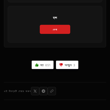
হুপ্স
খেলা
মত
অপছন্দ
651
3
এই নিবন্ধটি শেয়ার করুন