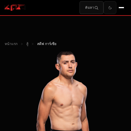
ค้นหา
หน้าแรก
>
สู้
>
สตีฟ การ์เซีย