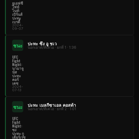
ยูเอฟซี
ไฟท์
ไนท์:
เบิร์นส์
ปะทะ
เบรดี้
2024-
09-07
ปะทะ ซึง อู ชเว
ชนะ
น็อกเอาต์/ทีเคโอ · ยกที่ 1 · 1:36
UFC
Fight
Night:
นามาจู
นัส
ปะทะ
คอร์
เตซ
2024-
07-13
ปะทะ เมลกีซาเอล คอสต้า
ชนะ
น็อกเอาต์/ทีเคโอ · ยกที่ 2 · 1:01
UFC
Fight
Night:
ซง
ปะทะ กู
เตียร์เรซ