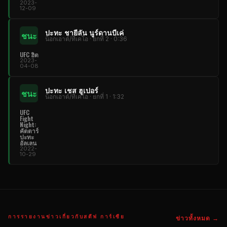
2023-
12-09
ปะทะ ชายีลัน นูร์ดานบีเค่
ชนะ
น็อกเอาต์/ทีเคโอ · ยกที่ 2 · 0:36
UFC ฮิต
2023-
04-08
ปะทะ เชส ฮูเปอร์
ชนะ
น็อกเอาต์/ทีเคโอ · ยกที่ 1 · 1:32
UFC
Fight
Night:
คัตตาร์
ปะทะ
อัลเลน
2022-
10-29
การรายงานข่าวเกี่ยวกับสตีฟ การ์เซีย
ข่าวทั้งหมด →