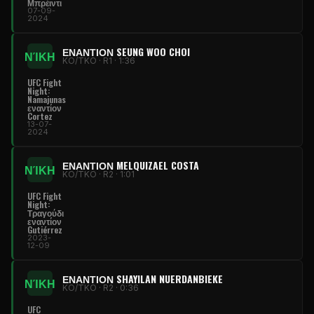
Μπρέιντι
07-09-
2024
ΕΝΑΝΤΊΟΝ SEUNG WOO CHOI
ΝΊΚΗ
KO/TKO · R1 · 1:36
UFC Fight
Night
:
Namajunas
εναντίον
Cortez
13-07-
2024
ΕΝΑΝΤΊΟΝ MELQUIZAEL COSTA
ΝΊΚΗ
KO/TKO · R2 · 1:01
UFC Fight
Night
:
Τραγούδι
εναντίον
Gutiérrez
2023-
12-09
ΕΝΑΝΤΊΟΝ SHAYILAN NUERDANBIEKE
ΝΊΚΗ
KO/TKO · R2 · 0:36
UFC