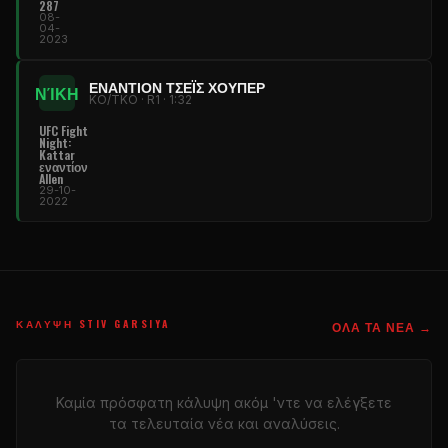
287
08-
04-
2023
ΕΝΑΝΤΊΟΝ ΤΣΈΙΣ ΧΟΎΠΕΡ
ΝΊΚΗ
KO/TKO · R1 · 1:32
UFC Fight
Night
:
Kattar
εναντίον
Allen
29-10-
2022
ΚΆΛΥΨΗ STIV GARSIYA
ΌΛΑ ΤΑ ΝΈΑ →
Καμία πρόσφατη κάλυψη ακόμ 'ντε να ελέγξετε
τα τελευταία νέα και αναλύσεις.