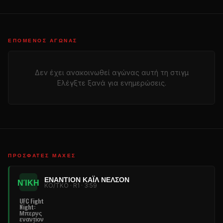
ΕΠΌΜΕΝΟΣ ΑΓΏΝΑΣ
Δεν έχει ανακοινωθεί αγώνας αυτή τη στιγμ
Ελέγξτε ξανά για ενημερώσεις.
ΠΡΌΣΦΑΤΕΣ ΜΆΧΕΣ
ΕΝΑΝΤΊΟΝ ΚΆΙΛ ΝΈΛΣΟΝ
ΝΊΚΗ
KO/TKO · R1 · 3:59
UFC Fight
Night
:
Μπερνς
εναντίον