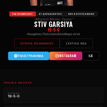
FEATHERWEIGHT
#1 ΔΙΕΚΔΙΚΗΤΉΣ
##9 ΚΑΤΑΤΆΧΘΗΚΕ
"Μηχανή Μέσου Όρους"
STIV GARSIYA
19-5-0
Ηνωμένες Πολιτείες
Ελεύθερο στυλ
ΙΣΤΟΡΊΑ ΠΟΛΈΜΗΣΗΣ
ΣΧΕΤΙΚΆ ΝΈΑ
ΤΗΛΕΓΡΆΦΗΜΑ
INSTAGRAM
X
ΠΡΟΦΊΛ ΜΑΧΗΤΉ
ΕΓΓΡΑΦΉ
19-5-0