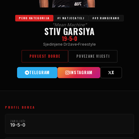
PERO KATEGORIJA
#1 NATJECATELJ
##9 RANGIRANO
"Mean Machine"
STIV GARSIYA
19-5-0
Sjedinjene Države
Freestyle
POVIJEST BORBE
POVEZANE VIJESTI
TELEGRAM
INSTAGRAM
X
PROFIL BORCA
ZABILJEŽI
19-5-0