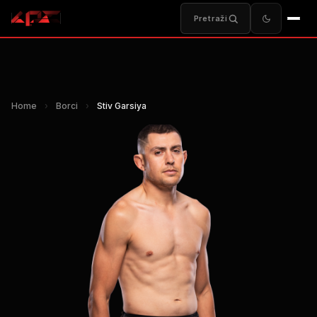
Pretraži
Home
›
Borci
›
Stiv Garsiya