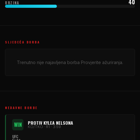
40
BRZINA
SLJEDEĆA BORBA
Trenutno nije najavljena borba Provjerite ažuriranja.
NEDAVNE BORBE
PROTIV KYLEA NELSONA
WIN
KO/TKO · R1 · 3:59
UFC