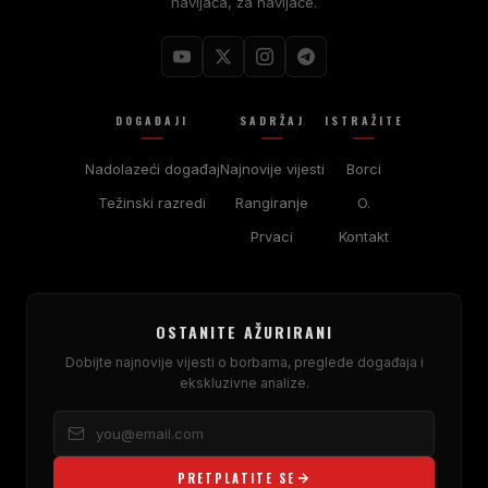
navijača, za navijače.
DOGAĐAJI
SADRŽAJ
ISTRAŽITE
Nadolazeći događaj
Najnovije vijesti
Borci
Težinski razredi
Rangiranje
O.
Prvaci
Kontakt
OSTANITE AŽURIRANI
Dobijte najnovije vijesti o borbama, preglede događaja i
ekskluzivne analize.
PRETPLATITE SE