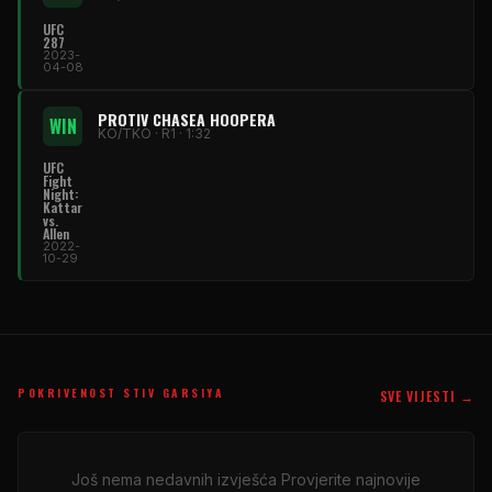
UFC
287
2023-
04-08
PROTIV CHASEA HOOPERA
WIN
KO/TKO · R1 · 1:32
UFC
Fight
Night
:
Kattar
vs.
Allen
2022-
10-29
POKRIVENOST STIV GARSIYA
SVE VIJESTI →
Još nema nedavnih izvješća Provjerite najnovije