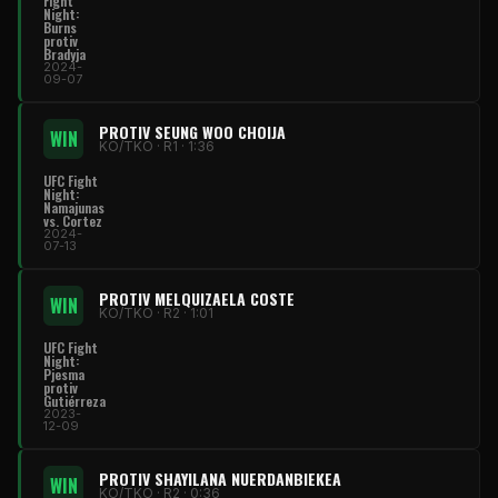
Fight
Night
:
Burns
protiv
Bradyja
2024-
09-07
PROTIV SEUNG WOO CHOIJA
WIN
KO/TKO · R1 · 1:36
UFC Fight
Night
:
Namajunas
vs. Cortez
2024-
07-13
PROTIV MELQUIZAELA COSTE
WIN
KO/TKO · R2 · 1:01
UFC Fight
Night
:
Pjesma
protiv
Gutiérreza
2023-
12-09
PROTIV SHAYILANA NUERDANBIEKEA
WIN
KO/TKO · R2 · 0:36