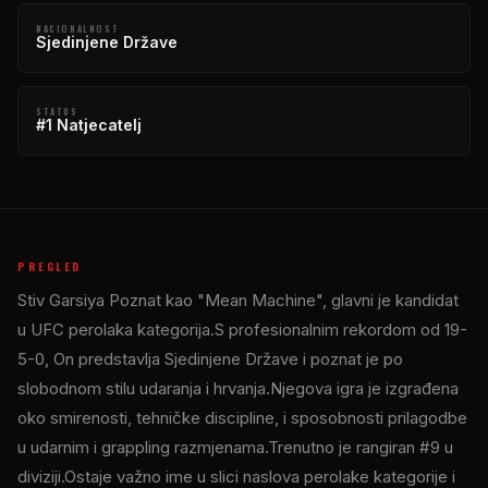
NACIONALNOST
Sjedinjene Države
STATUS
#1 Natjecatelj
PREGLED
Stiv Garsiya Poznat kao "Mean Machine", glavni je kandidat
u
UFC
perolaka kategorija.S profesionalnim rekordom od 19-
5-0, On predstavlja Sjedinjene Države i poznat je po
slobodnom stilu udaranja i hrvanja.Njegova igra je izgrađena
oko smirenosti, tehničke discipline, i sposobnosti prilagodbe
u udarnim i grappling razmjenama.Trenutno je rangiran #9 u
diviziji.Ostaje važno ime u slici naslova perolake kategorije i