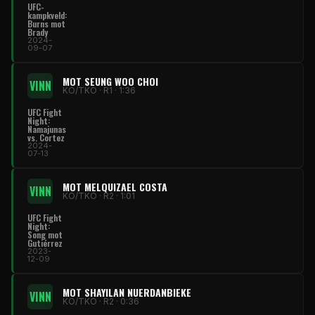
UFC-
kampkveld:
Burns mot
Brady
2024-
09-07
MOT SEUNG WOO CHOI
VINN
KO/TKO · R1 · 1:36
UFC Fight
Night:
Namajunas
vs. Cortez
2024-
07-13
MOT MELQUIZAEL COSTA
VINN
KO/TKO · R2 · 1:01
UFC Fight
Night:
Song mot
Gutiérrez
2023-
12-09
MOT SHAYILAN NUERDANBIEKE
VINN
KO/TKO · R2 · 0:36