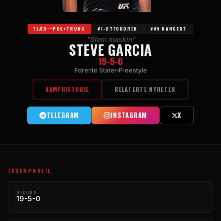
FJÆR~~POS=TRUNC
#1-UTFORDRER
##9 RANGERT
"Slem maskin"
STEVE GARCIA
19-5-0
Forente Stater
Freestyle
KAMPHISTORIE
RELATERTE NYHETER
TELEGRAM
INSTAGRAM
X
JAGERPROFIL
RECORD
19-5-0