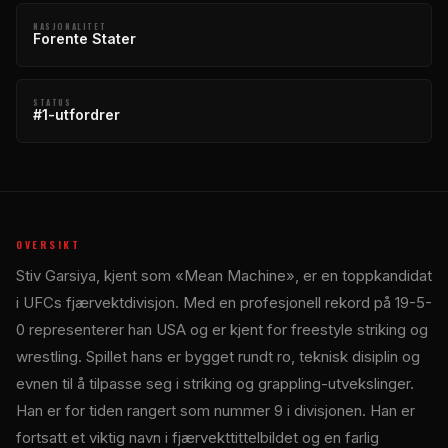
NASJONALITET
Forente Stater
STATUS
#1-utfordrer
OVERSIKT
Stiv Garsiya, kjent som «Mean Machine», er en toppkandidat
i UFCs fjærvektdivisjon. Med en profesjonell rekord på 19-5-
0 representerer han USA og er kjent for freestyle striking og
wrestling. Spillet hans er bygget rundt ro, teknisk disiplin og
evnen til å tilpasse seg i striking og grappling-utvekslinger.
Han er for tiden rangert som nummer 9 i divisjonen. Han er
fortsatt et viktig navn i fjærvekttittelbildet og en farlig