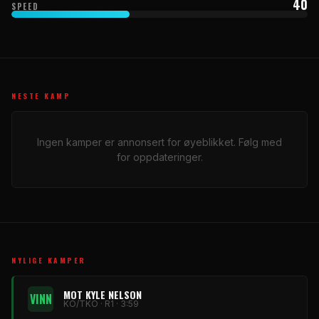
40
SPEED
NESTE KAMP
Ingen kamper er annonsert for øyeblikket. Følg med
for oppdateringer.
NYLIGE KAMPER
MOT KYLE NELSON
VINN
KO/TKO · R1 · 3:59