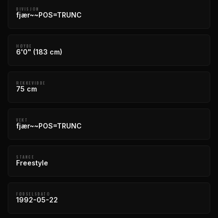
DIVISJON
fjær~~POS=TRUNC
HØYDE
6'0" (183 cm)
REKKEVIDDE
75 cm
VEKT
fjær~~POS=TRUNC
STANCE
Freestyle
FØDSELSDATO
1992-05-22