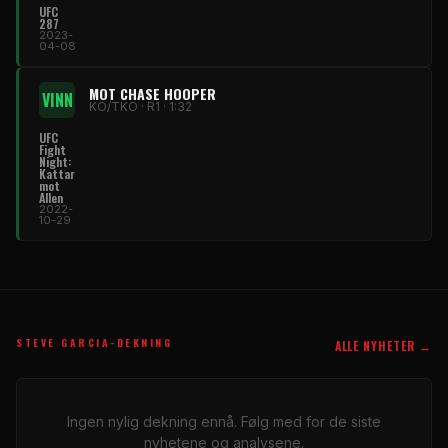
UFC
287
2023-
04-08
MOT CHASE HOOPER
VINN
KO/TKO · R1 · 1:32
UFC
Fight
Night:
Kattar
mot
Allen
2022-
10-29
STEVE GARCIA-DEKNING
ALLE NYHETER →
Ingen nylig dekning ennå. Følg med for de siste
nyhetene og analysene.