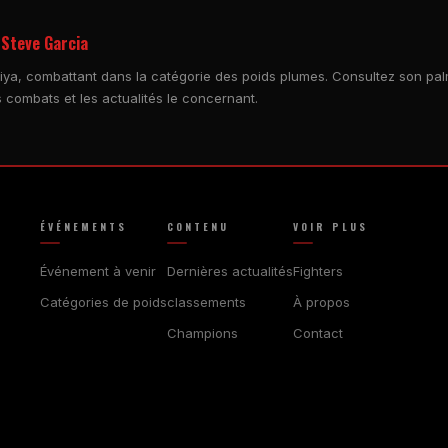
 Steve Garcia
rsiya, combattant dans la catégorie des poids plumes. Consultez son pa
s combats et les actualités le concernant.
ÉVÉNEMENTS
CONTENU
VOIR PLUS
Événement à venir
Dernières actualités
Fighters
Catégories de poids
classements
À propos
Champions
Contact