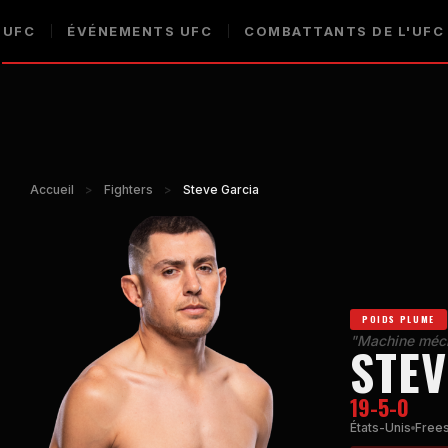
 UFC
ÉVÉNEMENTS UFC
COMBATTANTS DE L'UFC
Accueil
>
Fighters
>
Steve Garcia
POIDS PLUME
"Machine méc
STEV
19-5-0
États-Unis
Frees