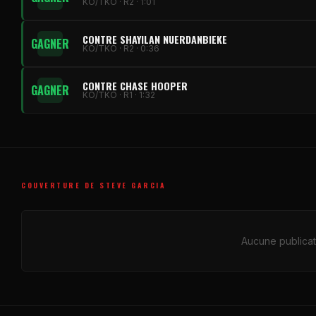
KO/TKO · R2 · 1:01
CONTRE SHAYILAN NUERDANBIEKE
GAGNER
KO/TKO · R2 · 0:36
CONTRE CHASE HOOPER
GAGNER
KO/TKO · R1 · 1:32
COUVERTURE DE STEVE GARCIA
Aucune publicat