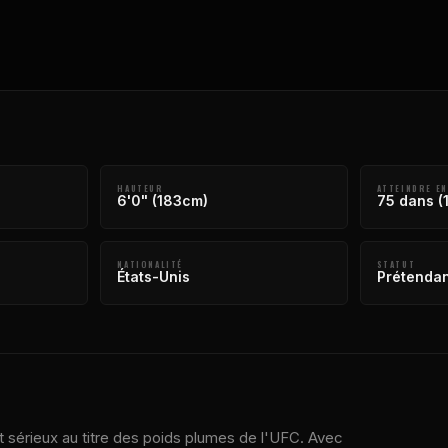
HAUTEUR
ATTEINDRE EN
6'0" (183cm)
75 dans (
NATIONALITÉ
STATUT
États-Unis
Prétendan
 sérieux au titre des poids plumes de l'UFC. Avec