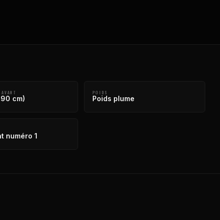
 AVANT
POIDS
190 cm)
Poids plume
t numéro 1