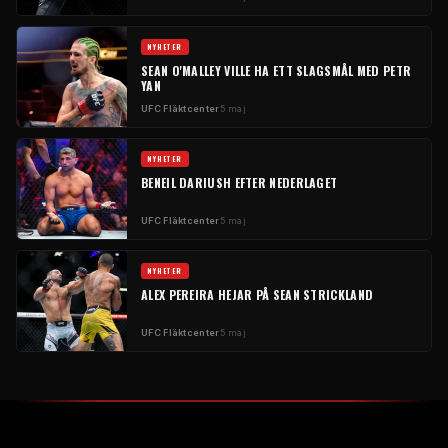
NYHETER
SEAN O'MALLEY VILLE HA ETT SLAGSMÅL MED PETR
YAN
UFC
Fläktcenter
5 maj
NYHETER
BENEIL DARIUSH EFTER NEDERLAGET
UFC
Fläktcenter
5 maj
NYHETER
ALEX PEREIRA HEJAR PÅ SEAN STRICKLAND
UFC
Fläktcenter
5 maj