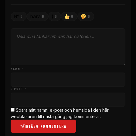
№
bara
(
0
0
0
0
0
NAMN *
E-POST *
Spara mitt namn, e-post och hemsida i den här
webbläsaren till nästa gång jag kommenterar.
INLÄGG KOMMENTERA