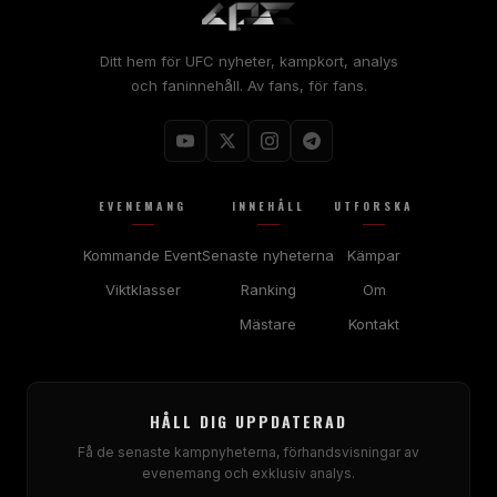
Ditt hem för
UFC
nyheter, kampkort, analys
och faninnehåll. Av fans, för fans.
EVENEMANG
INNEHÅLL
UTFORSKA
Kommande Event
Senaste nyheterna
Kämpar
Viktklasser
Ranking
Om
Mästare
Kontakt
HÅLL DIG UPPDATERAD
Få de senaste kampnyheterna, förhandsvisningar av
evenemang och exklusiv analys.