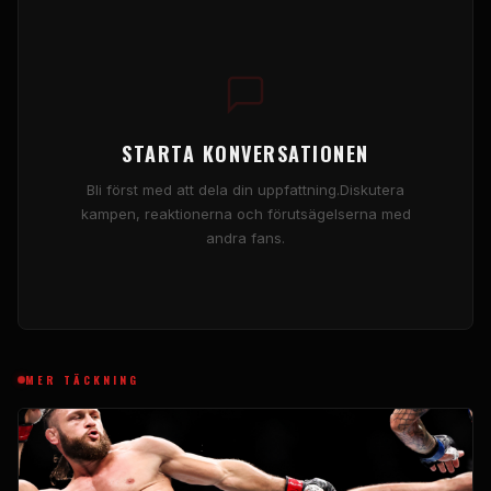
STARTA KONVERSATIONEN
Bli först med att dela din uppfattning.Diskutera
kampen, reaktionerna och förutsägelserna med
andra fans.
MER TÄCKNING