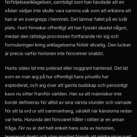
förföljelseanklagelsen, samtidigt som han hävdade att en
sådan vädjan inte skulle vara samma sak som att erkänna att
han är en övergrepp i hemmet. Det lämnar fallet på en svår
plats. Hunt förnekar offentligt att han fysiskt skadat någon,
medan den rättsliga processen fortfarande rör sig och
formuleringen kring anklagelserna förblir allvarlig. Den luckan
är precis varför historien inte försvinner snabbt.
Hunts video lät inte polerad eller noggrant hanterad. Det lät
som en man arg på hur offentligt hans privatliv har
exploderat, och arg över att gamla budskap och personligt
kaos nu sitter framför världen. Han sa att människor inte
borde definieras för alltid av sina värsta stunder och varnade
för att ta ord ur sitt sammanhang, särskilt när känslorna redan
var heta. Huruvida det försvaret håller i rätten är en annan
fråga. För nu är det helt enkelt hans sida av historien,
levererad direkt och utan mycket försök att mildra röran runt