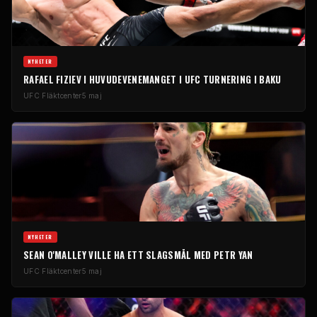
NYHETER
RAFAEL FIZIEV I HUVUDEVENEMANGET I
UFC
TURNERING I BAKU
UFC
Fläktcenter
5 maj
NYHETER
SEAN O'MALLEY VILLE HA ETT SLAGSMÅL MED PETR YAN
UFC
Fläktcenter
5 maj