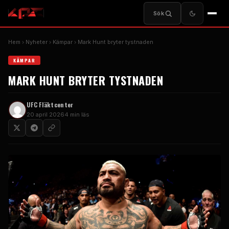
Sök
Hem
Nyheter
Kämpar
Mark Hunt bryter tystnaden
KÄMPAR
MARK HUNT BRYTER TYSTNADEN
UFC
Fläktcenter
20 april 2026
4 min läs