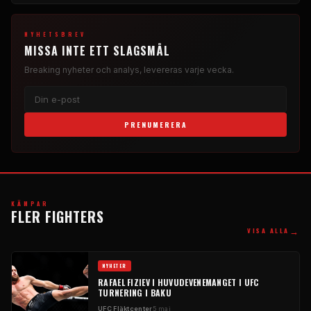
NYHETSBREV
MISSA INTE ETT SLAGSMÅL
Breaking
nyheter och analys, levereras varje vecka.
PRENUMERERA
KÄMPAR
FLER FIGHTERS
→
VISA ALLA
NYHETER
RAFAEL FIZIEV I HUVUDEVENEMANGET I
UFC
TURNERING I BAKU
UFC
Fläktcenter
5 maj