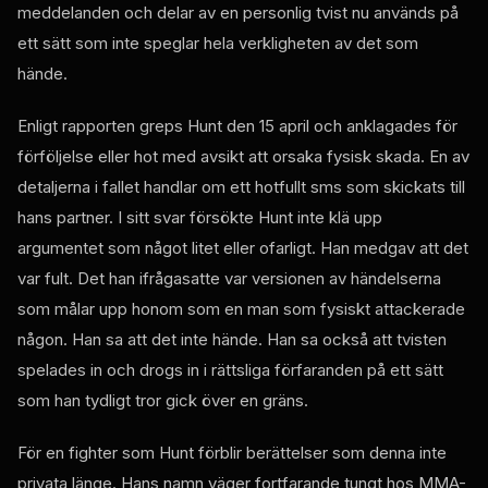
meddelanden och delar av en personlig tvist nu används på
ett sätt som inte speglar hela verkligheten av det som
hände.
Enligt rapporten greps Hunt den 15 april och anklagades för
förföljelse eller hot med avsikt att orsaka fysisk skada. En av
detaljerna i fallet handlar om ett hotfullt sms som skickats till
hans partner. I sitt svar försökte Hunt inte klä upp
argumentet som något litet eller ofarligt. Han medgav att det
var fult. Det han ifrågasatte var versionen av händelserna
som målar upp honom som en man som fysiskt attackerade
någon. Han sa att det inte hände. Han sa också att tvisten
spelades in och drogs in i rättsliga förfaranden på ett sätt
som han tydligt tror gick över en gräns.
För en fighter som Hunt förblir berättelser som denna inte
privata länge. Hans namn väger fortfarande tungt hos MMA-