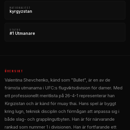
NATIONALITET
kyrgyzstan
STATUS
#1 Utmanare
ÖVERSIKT
Valentina Shevchenko, känd som "Bullet", är en av de
främsta utmanarna i UFC:s flugviktsdivision för damer. Med
ett professionellt meritlista på 26-4-1 representerar han
Kirgizistan och är känd för muay thai. Hans spel är byggt
kring lugn, teknisk disciplin och förmågan att anpassa sig i
både slag- och grapplingutbyten. Han är för närvarande
rankad som nummer 1 i divisionen. Han är fortfarande ett