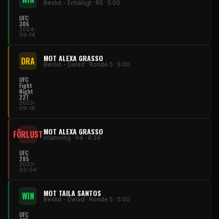
Beslut - Enhälligt · R5 · 5:00
UFC
306
2024-
09-14
MOT ALEXA GRASSO
DRA
Beslut - Delad · Ronde 5 · 5:00
UFC
Fight
Night
227
2023-
09-16
MOT ALEXA GRASSO
FÖRLUST
Inlämning · R4 · 4:34
UFC
285
2023-
03-04
MOT TAILA SANTOS
WIN
Beslut - Delad · Ronde 5 · 5:00
UFC