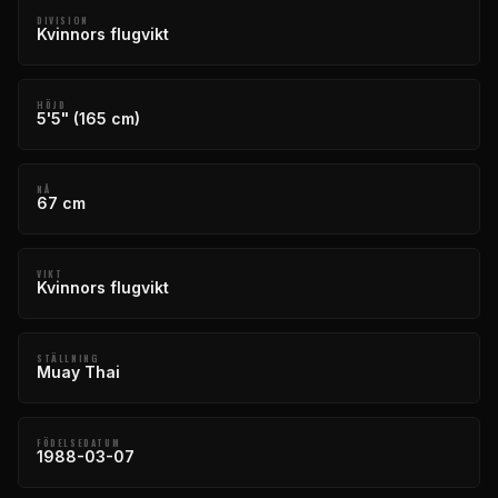
DIVISION
Kvinnors flugvikt
HÖJD
5'5" (165 cm)
NÅ
67 cm
VIKT
Kvinnors flugvikt
STÄLLNING
Muay Thai
FÖDELSEDATUM
1988-03-07