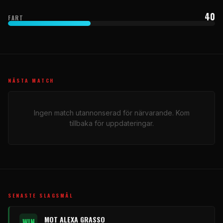
40
FART
NÄSTA MATCH
Ingen match utannonserad för närvarande. Kom
tillbaka för uppdateringar.
SENASTE SLAGSMÅL
MOT ALEXA GRASSO
WIN