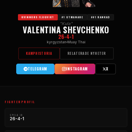
KVINNORS FLUGVIKT
#1 UTMANARE
##1 RANKAD
"Kula"
VALENTINA SHEVCHENKO
26-4-1
kyrgyzstan
Muay Thai
KAMPHISTORIA
RELATERADE NYHETER
TELEGRAM
INSTAGRAM
X
FIGHTERPROFIL
SPELA IN
26-4-1