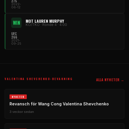
275
2022-
06-12
MOT LAUREN MURPHY
WIN
KO/TKO · Ronde 4 · 4:00
UFC
266
2021-
09-25
VALENTINA SHEVCHENKO-BEVAKNING
ALLA NYHETER →
NYHETER
Revansch för Wang Cong Valentina Shevchenko
3 veckor sedan