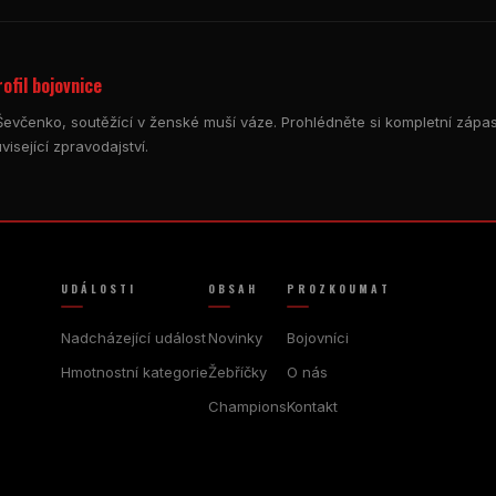
ofil bojovnice
 Ševčenko, soutěžící v ženské muší váze. Prohlédněte si kompletní zápaso
isející zpravodajství.
UDÁLOSTI
OBSAH
PROZKOUMAT
Nadcházející událost
Novinky
Bojovníci
Hmotnostní kategorie
Žebříčky
O nás
Champions
Kontakt