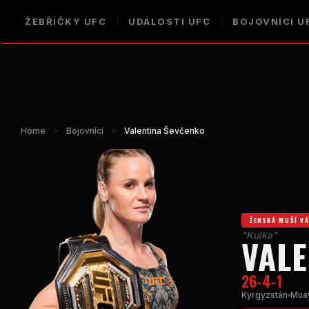
ŽEBŘÍČKY UFC
UDÁLOSTI UFC
BOJOVNÍCI U
Home
>
Bojovníci
>
Valentina Ševčenko
ŽENSKÁ MUŠÍ V
"Kulka"
VAL
26-4-1
Kyrgyzstán
Mua