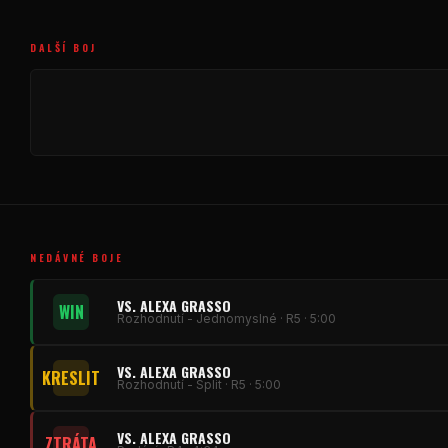
DALŠÍ BOJ
NEDÁVNÉ BOJE
VS. ALEXA GRASSO
WIN
Rozhodnutí - Jednomyslné · R5 · 5:00
VS. ALEXA GRASSO
KRESLIT
Rozhodnutí - Split · R5 · 5:00
VS. ALEXA GRASSO
ZTRÁTA