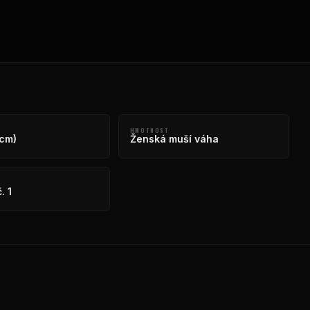
HMOTNOST
 cm)
Ženská muší váha
. 1