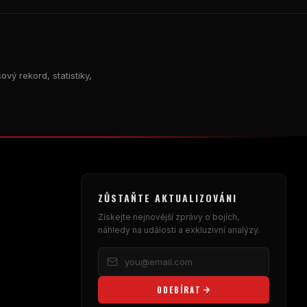
vý rekord, statistiky,
ZŮSTAŇTE AKTUALIZOVÁNI
Získejte nejnovější zprávy o bojích,
náhledy na události a exkluzivní analýzy.
ODEBÍRAT