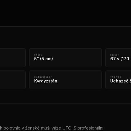
VÝŠKA
DOSAH
5" (5 cm)
67 v (170
NÁRODNOST
STATUS
Kyrgyzstán
Uchazeč č
ch bojovnic v ženské muší váze UFC. S profesionální