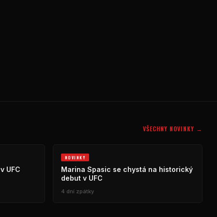
VŠECHNY NOVINKY →
NOVINKY
 v UFC
Marina Spasic se chystá na historický
debut v UFC
4 dní zpátky