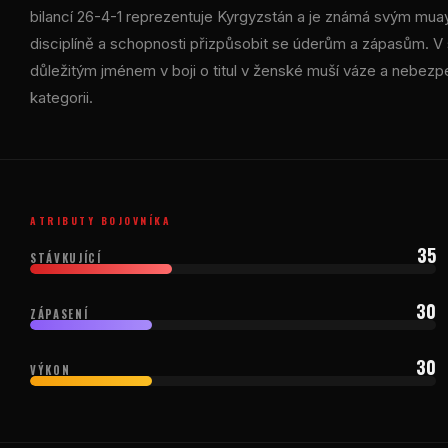
bilancí 26-4-1 reprezentuje Kyrgyzstán a je známá svým muay 
disciplíně a schopnosti přizpůsobit se úderům a zápasům. V s
důležitým jménem v boji o titul v ženské muší váze a nebe
kategorii.
ATRIBUTY BOJOVNÍKA
35
STÁVKUJÍCÍ
30
ZÁPASENÍ
30
VÝKON