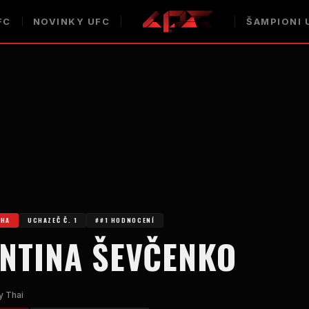
FC
NOVINKY UFC
ŠAMPIONI 
ÁHA
UCHAZEČ Č. 1
##1 HODNOCENÍ
ENTINA ŠEVČENKO
y Thai