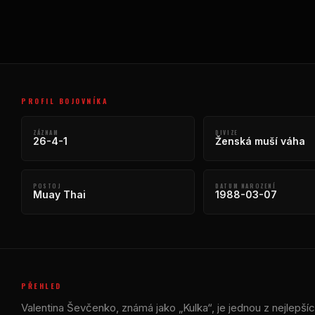
PROFIL BOJOVNÍKA
ZÁZNAM
DIVIZE
26-4-1
Ženská muší váha
POSTOJ
DATUM NAROZENÍ
Muay Thai
1988-03-07
PŘEHLED
Valentina Ševčenko, známá jako „Kulka“, je jednou z nejlepší