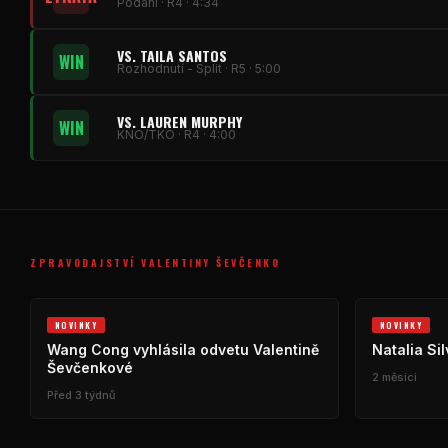
Podání · R4 · 4:34
VS. TAILA SANTOS
WIN
Rozhodnutí - Split · R5 · 5:00
VS. LAUREN MURPHY
WIN
KNO/TKO · R4 · 4:00
ZPRAVODAJSTVÍ VALENTINY ŠEVČENKO
NOVINKY
NOVINKY
Wang Cong vyhlásila odvetu Valentině
Natalia Si
Ševčenkové
2 měsíci
Před 3 týdnů