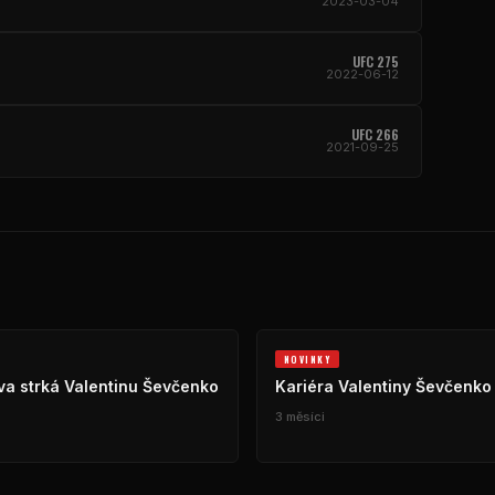
2023-03-04
UFC 275
2022-06-12
UFC 266
2021-09-25
NOVINKY
lva strká Valentinu Ševčenko
Kariéra Valentiny Ševčenko
3 měsíci