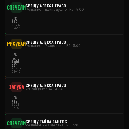
СРЕЩУ АЛЕКСА ГРАСО
СПЕЧЕЛИ
Решение - Единодушно · R5 · 5:00
UFC
306
2024-
09-14
СРЕЩУ АЛЕКСА ГРАСО
РИСУВАЙ
Решение - Разделяне · R5 · 5:00
UFC
Fight
Night
227
2023-
09-16
СРЕЩУ АЛЕКСА ГРАСО
ЗАГУБА
Изпращане · R4 · 4:34
UFC
285
2023-
03-04
СРЕЩУ ТАЙЛА САНТОС
СПЕЧЕЛИ
Решение - Разделяне · R5 · 5:00