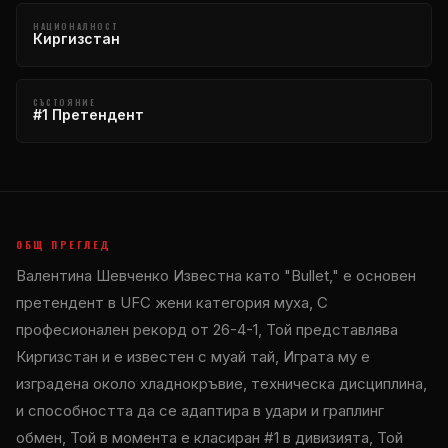
НАЦИОНАЛНОСТ
Киргизстан
СЪСТОЯНИЕ
#1 Претендент
ОБЩ ПРЕГЛЕД
Валентина Шевченко Известна като "
Bullet
," е основен
претендент в
UFC
жени категория муха, С
професионален рекорд от 26-4-1, Той представлява
Киргизстан и е известен с муай тай, Играта му е
изградена около хладнокръвие, техническа дисциплина,
и способността да се адаптира в удари и граплинг
обмен, Той в момента е класиран #1 в дивизията, Той