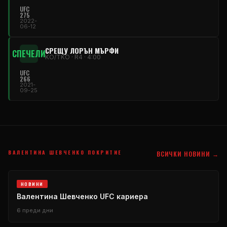
UFC
275
2022-
06-12
СРЕЩУ ЛОРЪН МЪРФИ
СПЕЧЕЛИ
KO/TKO · R4 · 4:00
UFC
266
2021-
09-25
ВАЛЕНТИНА ШЕВЧЕНКО ПОКРИТИЕ
ВСИЧКИ НОВИНИ →
НОВИНИ
Валентина Шевченко
UFC
кариера
6 преди дни