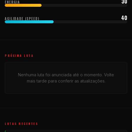
30
ENERGIA
40
AGILIDADE (SPEED)
PRÓXIMA LUTA
Nenhuma luta foi anunciada até o momento. Volte
mais tarde para conferir as atualizações.
LUTAS RECENTES