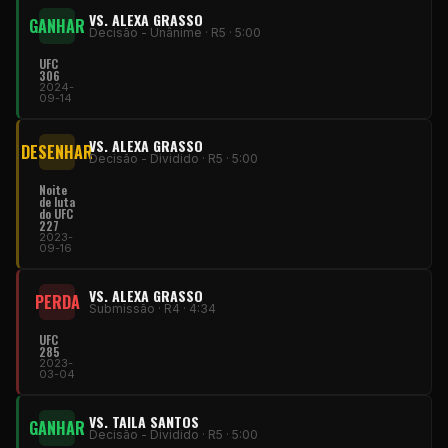
VS. ALEXA GRASSO
GANHAR
Decisão - Unânime · R5 · 5:00
UFC
306
2024-
09-14
VS. ALEXA GRASSO
DESENHAR
Decisão - Dividido · R5 · 5:00
Noite
de luta
do UFC
227
2023-
09-16
VS. ALEXA GRASSO
PERDA
Submissão · R4 · 4:34
UFC
285
2023-
03-04
VS. TAILA SANTOS
GANHAR
Decisão - Dividido · R5 · 5:00