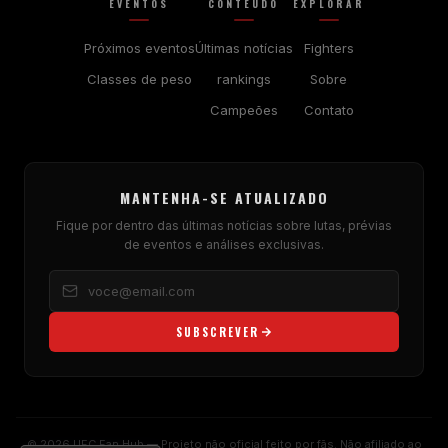
EVENTOS
CONTEÚDO
EXPLORAR
Próximos eventos
Últimas notícias
Fighters
Classes de peso
rankings
Sobre
Campeões
Contato
MANTENHA-SE ATUALIZADO
Fique por dentro das últimas notícias sobre lutas, prévias
de eventos e análises exclusivas.
SUBSCREVER
© 2026 UFC Fan Hub — Projeto não oficial feito por fãs. Não afiliado ao