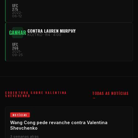
UFC
275
2022-
06-12
CONTRA LAUREN MURPHY
GANHAR
KO/TKO · R4 · 4:00
UFC
266
2021-
09-25
COBERTURA SOBRE VALENTINA
TODAS AS NOTÍCIAS
SHEVCHENKO
→
NOTÍCIAS
Wang Cong pede revanche contra Valentina
Shevchenko
3 semanas atrás