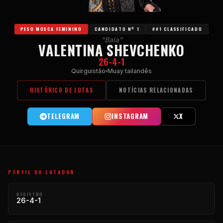
PESO MOSCA FEMININO
CANDIDATO Nº 1
##1 CLASSIFICADO
"Bala"
VALENTINA SHEVCHENKO
26-4-1
Quirguistão
Muay tailandês
HISTÓRICO DE LUTAS
NOTÍCIAS RELACIONADAS
TELEGRAM
INSTAGRAM
X
PERFIL DO LUTADOR
REGISTRO
26-4-1