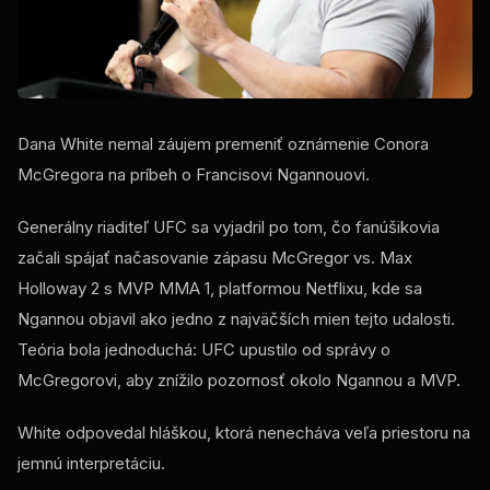
Dana White nemal záujem premeniť oznámenie Conora
McGregora na príbeh o Francisovi Ngannouovi.
Generálny riaditeľ UFC sa vyjadril po tom, čo fanúšikovia
začali spájať načasovanie zápasu McGregor vs. Max
Holloway 2 s MVP MMA 1, platformou Netflixu, kde sa
Ngannou objavil ako jedno z najväčších mien tejto udalosti.
Teória bola jednoduchá: UFC upustilo od správy o
McGregorovi, aby znížilo pozornosť okolo Ngannou a MVP.
White odpovedal hláškou, ktorá nenecháva veľa priestoru na
jemnú interpretáciu.