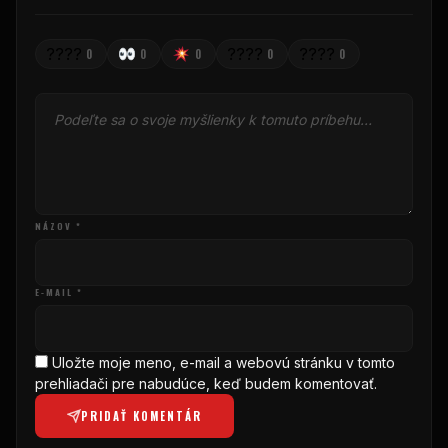
????
????
????
0
0
0
0
0
NÁZOV *
E-MAIL *
Uložte moje meno, e-mail a webovú stránku v tomto
prehliadači pre nabudúce, keď budem komentovať.
PRIDAŤ KOMENTÁR