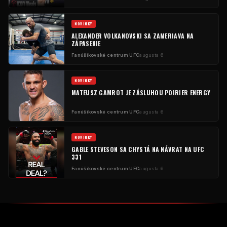
NOVINKY
ALEXANDER VOLKANOVSKI SA ZAMERIAVA NA
ZÁPASENIE
Fanúšikovské centrum UFC
augusta 6
NOVINKY
MATEUSZ GAMROT JE ZÁSLUHOU POIRIER ENERGY
Fanúšikovské centrum UFC
augusta 6
NOVINKY
GABLE STEVESON SA CHYSTÁ NA NÁVRAT NA UFC
331
Fanúšikovské centrum UFC
augusta 6