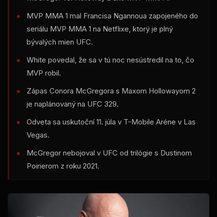
MVP MMA 1 mal Francisa Ngannoua zapojeného do
seriálu MVP MMA 1 na Netflixe, ktorý je plný
bývalých mien UFC.
White povedal, že sa v tú noc nesústredil na to, čo
MVP robil.
Zápas Conora McGregora s Maxom Hollowayom 2
je naplánovaný na UFC 329.
Odveta sa uskutoční 11. júla v T-Mobile Aréne v Las
Vegas.
McGregor nebojoval v UFC od trilógie s Dustinom
Poirierom z roku 2021.