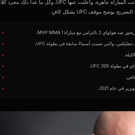
يقول وايت إن التوقيت لم يكن مرتبطًا بجائزة أفضل لاعب. كانت المباراة جاهزة، وأعلنت عنها UFC، وكل ما عدا ذلك مجر
يوضح موقف UFC بشكل كافٍ.
ليلة.
بطولة UFC 329.