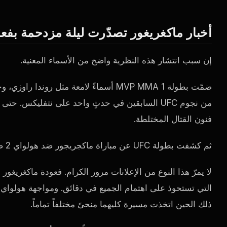
أخبار ماكغريغور تصدّرت ليلة مزدحمة بفعا
إن سبب انتشار هذه النظرية واضح من الأسماء المعنية.
ضمّت بطولة MVP MMA 1 أسماءً لامعة مثل رو
فنون القتال المختلطة.
ثم كشفت بطولة UFC عن مباراة ماكجريجور ضد هولواي 2 ضمن فعاليات UFC 329.
لا يمرّ هذا النوع من الإعلانات مرور الكرام. فعودة ماكغريغو
ذلك الحين اتخذت مسيرة كليهما منحىً مختلفاً تماماً.