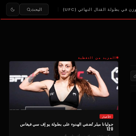
ن في بطولة القتال النهائي (UFC)
البحث
المزيد من التغطية
الأخبار
جوليانا ميلر تُضفي الهدوء على بطولة يو إف سي فيغاس
120
مركز مشجعي يو إف سي
أغسطس 6