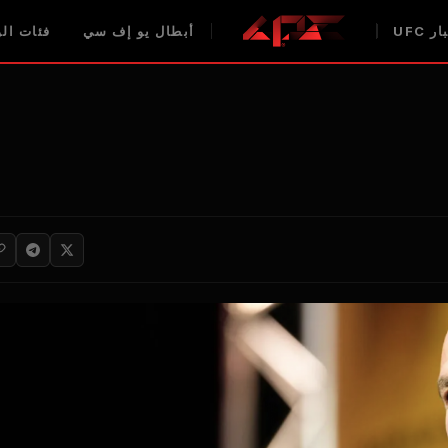
ر UFC
أبطال يو إف سي
فئات الوز