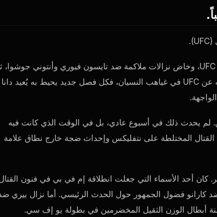
).
غادر البطولة بصفته بطل الوزن الثقيل، وانفصل عن منظومة UFC، وخاض نزالات ملاكمة ضد تايسون فيوري وأنتوني جوشوا، 
عاد إلى فنون القتال المختلطة خارج الحلبة. لم يُطوَى انفصاله عن UFC في غياهب النسيان، فكل فصل جديد يحيط به يُعيد دانا
لواجهة.
ين. لم يحدث ذلك في أسبوع عادي، بل في الوقت الذي كانت فيه
ن القتال المختلطة على نتفليكس وإحداث ضجة خارج نطاق علامة
بير. كان أحد الأسماء التي جعلت انطلاقة إم في بي في فنون القتال
 ضد كارانو فضول الجمهور حول الحدث الرئيسي. أما نزال بيري ضد
يمنة أبطال الوزن الثقيل المخضرمين في بطولة يو إف سي.