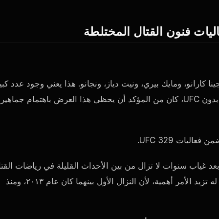
ليات فنون القتال المختلطة
ندا راوزي، وجينا كارانو، ومايك بيري، ونيت دياز، ونجانو. هذا يعني وجود عدد كبي
من نجوم UFC السابقين في حدثٍ واحد على نتفليكس. حتى بدون UFC، كان من المؤكد أن يحظى هذا العرض باهتمام جماهير
ر بعد غياب سنوات لا تزال من بين الأحداث القليلة في رياضات القت
التي تستحوذ على اهتمام الجميع في دقائق. ومواجهة هولواي له تزيد الأمر أهمية، لأن النزال الأول بينهما كان عام ٢٠١٣، ومنذ