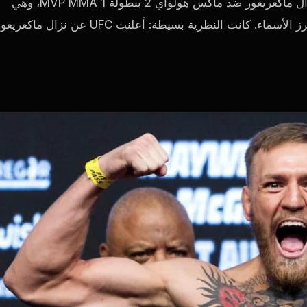
ردّ الرئيس التنفيذي لـ UFC بعد أن ربط المشجعون توقيت نزال ماكغريغور ضد ماكس هولواي 2 ببطولة MVP MMA 1، وهي
البطولة التي عُرضت على نتفليكس وشارك فيها نغانو كأحد أبرز الأسماء. كانت النظرية بسيطة: أعلنت UFC عن نزال ماكغ