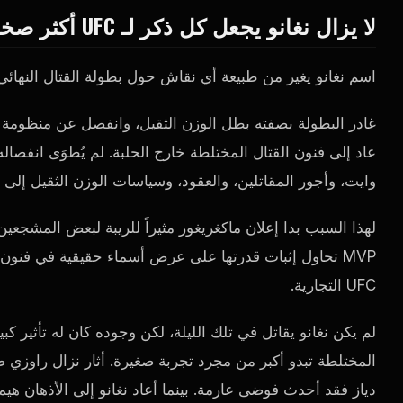
لا يزال نغانو يجعل كل ذكر لـ UFC أكثر صخباً.
اسم نغانو يغير من طبيعة أي نقاش حول بطولة القتال النهائي (UFC
وايت، وأجور المقاتلين، والعقود، وسياسات الوزن الثقيل إلى ا
لهذا السبب بدا إعلان ماكغريغور مثيراً للريبة لبعض المشجع
MVP تحاول إثبات قدرتها على عرض أسماء حقيقية في فنو
UFC التجارية.
لم يكن نغانو يقاتل في تلك الليلة، لكن وجوده كان له تأثير ك
المختلطة تبدو أكبر من مجرد تجربة صغيرة. أثار نزال راوزي
دياز فقد أحدث فوضى عارمة. بينما أعاد نغانو إلى الأذهان ه