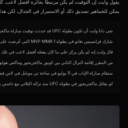
يمكن للجماهير تصديق ذلك أو الاستمرار في الجدال، لكن هذا التصريح 
نفى دانا وايت أن تكون بطولة UFC قد حددت توقيت مباراة ماكجريجور ضد هولواي 2 بالتزامن مع مباراة MVP MMA 1.
شارك فرانسيس نغانو في بطولة MVP MMA 1 التي عُرضت على نتفليكس، والتي ضمت أسماءً سابقة في بطولة UFC.
قال وايت إنه لم يكن يركز على ما كان يفعله أفضل لاعب في تلك ال
من المقرر إقامة النزال الثاني بين كونور ماكجريجور وماكس هولواي في 
ستقام مباراة الإياب في 11 يوليو في ساحة تي موبايل في لاس فيغاس.
لم يقاتل ماكجريجور في بطولة UFC منذ نزاله الثلاثي مع داستن بويرير في عام 2021.