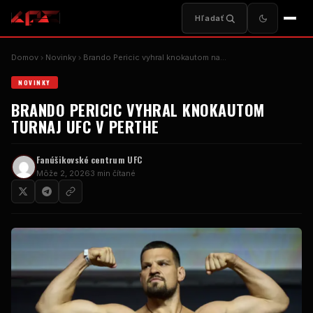
Hľadať
Domov
Novinky
Brando Pericic vyhral knokautom na…
NOVINKY
BRANDO PERICIC VYHRAL KNOKAUTOM
TURNAJ UFC V PERTHE
Fanúšikovské centrum UFC
Môže 2, 2026
3 min čítané