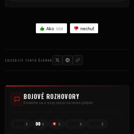
Ako
nechuť
569
ZDIEĽAJTE TENTO ČLÁNOK
BOJOVÉ ROZHOVORY
Podeľte sa o svoj názor na tento príbeh
????
????
????
0
0
0
0
0