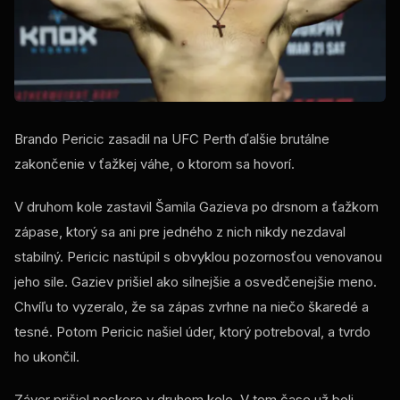
Brando Pericic zasadil na UFC Perth ďalšie brutálne
zakončenie v ťažkej váhe, o ktorom sa hovorí.
V druhom kole zastavil Šamila Gazieva po drsnom a ťažkom
zápase, ktorý sa ani pre jedného z nich nikdy nezdaval
stabilný. Pericic nastúpil s obvyklou pozornosťou venovanou
jeho sile. Gaziev prišiel ako silnejšie a osvedčenejšie meno.
Chvíľu to vyzeralo, že sa zápas zvrhne na niečo škaredé a
tesné. Potom Pericic našiel úder, ktorý potreboval, a tvrdo
ho ukončil.
Záver prišiel neskoro v druhom kole. V tom čase už boli