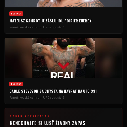
NOVINKY
MATEUSZ GAMROT JE ZÁSLUHOU POIRIER ENERGY
Fanúšikovské centrum UFC
augusta 6
NOVINKY
GABLE STEVESON SA CHYSTÁ NA NÁVRAT NA UFC 331
Fanúšikovské centrum UFC
augusta 6
ODBER NEWSLETTRA
NENECHAJTE SI UJSŤ ŽIADNY ZÁPAS