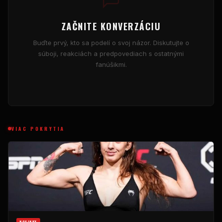
ZAČNITE KONVERZÁCIU
Buďte prvý, kto sa podelí o svoj názor. Diskutujte o
súboji, reakciách a predpovediach s ostatnými
fanúšikmi.
VIAC POKRYTIA
NOVINKY