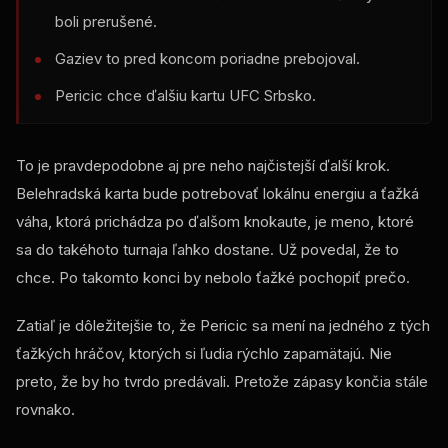
boli prerušené.
Gaziev to pred koncom poriadne prebojoval.
Pericic chce ďalšiu kartu UFC Srbsko.
To je pravdepodobne aj pre neho najčistejší ďalší krok.
Belehradská karta bude potrebovať lokálnu energiu a ťažká
váha, ktorá prichádza po ďalšom knokaute, je meno, ktoré
sa do takéhoto turnaja ľahko dostane. Už povedal, že to
chce. Po takomto konci by nebolo ťažké pochopiť prečo.
Zatiaľ je dôležitejšie to, že Pericic sa mení na jedného z tých
ťažkých hráčov, ktorých si ľudia rýchlo zapamätajú. Nie
preto, že by ho tvrdo predávali. Pretože zápasy končia stále
rovnako.