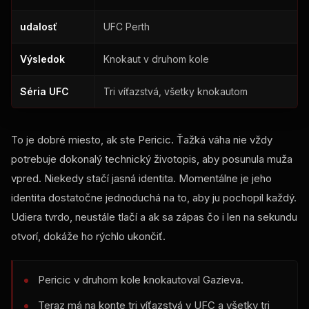
udalosť
UFC Perth
Výsledok
Knokaut v druhom kole
Séria UFC
Tri víťazstvá, všetky knokautom
To je dobré miesto, ak ste Pericic. Ťažká váha nie vždy
potrebuje dokonalý technický životopis, aby posunula muža
vpred. Niekedy stačí jasná identita. Momentálne je jeho
identita dostatočne jednoduchá na to, aby ju pochopil každý.
Udiera tvrdo, neustále tlačí a ak sa zápas čo i len na sekundu
otvorí, dokáže ho rýchlo ukončiť.
Pericic v druhom kole knokautoval Gazieva.
Teraz má na konte tri víťazstvá v UFC a všetky tri