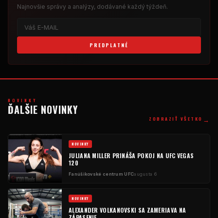
Najnovšie správy a analýzy, dodávané každý týždeň.
PREDPLATNÉ
NOVINKY
ĎALŠIE NOVINKY
→
ZOBRAZIŤ VŠETKO
NOVINKY
JULIANA MILLER PRINÁŠA POKOJ NA UFC VEGAS
120
Fanúšikovské centrum UFC
augusta 6
NOVINKY
ALEXANDER VOLKANOVSKI SA ZAMERIAVA NA
ZÁPASENIE