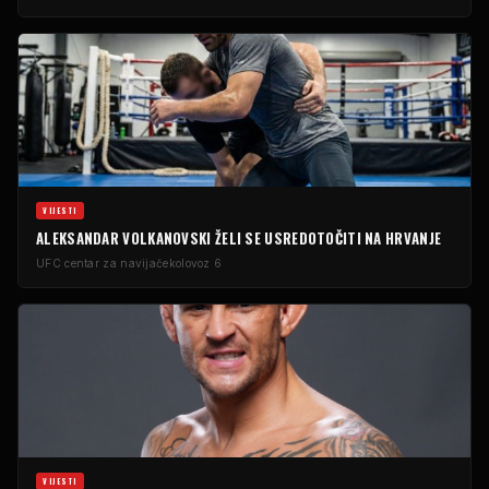
VIJESTI
ALEKSANDAR VOLKANOVSKI ŽELI SE USREDOTOČITI NA HRVANJE
UFC centar za navijače
kolovoz 6
VIJESTI