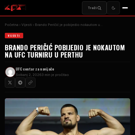
Traži
Početna
Vijesti
Brando Peričić je pobijedio nokautom u…
VIJESTI
BRANDO PERIČIĆ POBIJEDIO JE NOKAUTOM
NA UFC TURNIRU U PERTHU
UFC centar za navijače
Svibanj 2, 2026
3 min je pročitao