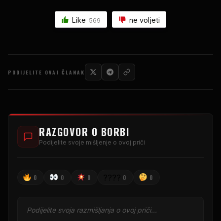
Like
ne voljeti
569
PODIJELITE OVAJ ČLANAK
RAZGOVOR O BORBI
Podijelite svoje mišljenje o ovoj priči
????
0
0
0
0
0