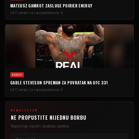
MATEUSZ GAMROT ZASLUGE POIRIER ENERGY
UFC centar za navijače
kolovoz 6
VIJESTI
GABLE STEVESON SPREMAN ZA POVRATAK NA UFC 331
UFC centar za navijače
kolovoz 6
NEWSLETTER
NE PROPUSTITE NIJEDNU BORBU
Najnovije vijesti i analize, tjedno.