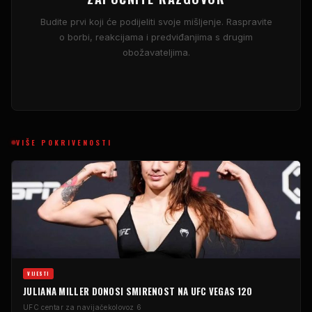
Budite prvi koji će podijeliti svoje mišljenje. Raspravite
o borbi, reakcijama i predviđanjima s drugim
obožavateljima.
VIŠE POKRIVENOSTI
VIJESTI
JULIANA MILLER DONOSI SMIRENOST NA UFC VEGAS 120
UFC centar za navijače
kolovoz 6