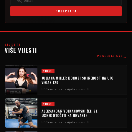
PRETPLATA
VIJESTI
VIŠE VIJESTI
→
POGLEDAJ SVE
VIJESTI
JULIANA MILLER DONOSI SMIRENOST NA UFC
VEGAS 120
UFC centar za navijače
kolovoz 6
VIJESTI
ALEKSANDAR VOLKANOVSKI ŽELI SE
USREDOTOČITI NA HRVANJE
UFC centar za navijače
kolovoz 6