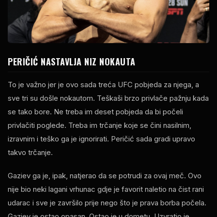
PERIČIĆ NASTAVLJA NIZ NOKAUTA
To je važno jer je ovo sada treća UFC pobjeda za njega, a
sve tri su došle nokautom. Teškaši brzo privlače pažnju kada
se tako bore. Ne treba im deset pobjeda da bi počeli
privlačiti poglede. Treba im trčanje koje se čini nasilnim,
izravnim i teško ga je ignorirati. Peričić sada gradi upravo
takvo trčanje.
Gaziev ga je, ipak, natjerao da se potrudi za ovaj meč. Ovo
nije bio neki lagani vrhunac gdje je favorit naletio na čist rani
udarac i sve je završilo prije nego što je prava borba počela.
Gaziev je ostao opasan. Ostao je u dometu. Uzvratio je.