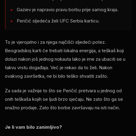
Gaziev je napravio pravu borbu prije samog kraja.
Peričić sljedeća želi UFC Serbia karticu.
To je vjerojatno i za njega najčišći sljedeći potez.
Beogradskoj karti će trebati lokalna energija, a teškaš koji
dolazi nakon još jednog nokauta lako je ime za ubaciti se u
takvu vrstu događaja. Već je rekao da to želi. Nakon
ovakvog završetka, ne bi bilo teško shvatiti zašto.
Za sada je važnije to što se Peričić pretvara u jednog od
onih teškaša kojih se ljudi brzo sjećaju. Ne zato što ga se
snažno prodaje. Zato što borbe završavaju na isti način.
Je li vam bilo zanimljivo?