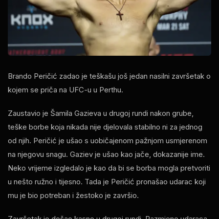
Brando Peričić zadao je teškašu još jedan nasilni završetak o
kojem se priča na UFC-u u Perthu.
Zaustavio je Šamila Gazieva u drugoj rundi nakon grube,
teške borbe koja nikada nije djelovala stabilno ni za jednog
od njih. Peričić je ušao s uobičajenom pažnjom usmjerenom
na njegovu snagu. Gaziev je ušao kao jače, dokazanije ime.
Neko vrijeme izgledalo je kao da bi se borba mogla pretvoriti
u nešto ružno i tijesno. Tada je Peričić pronašao udarac koji
mu je bio potreban i žestoko je završio.
Završetak je došao kasno u drugoj rundi. Razmjene udaraca