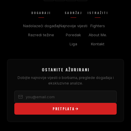
DOGAĐAJI
SADRŽAJ
ISTRAŽITI
Nadolazeći događaj
Najnovije vijesti
Fighters
Razredi težine
Poredak
About Me.
Liga
Kontakt
OSTANITE AŽURIRANI
Dobijte najnovije vijesti o borbama, preglede događaja i
ekskluzivne analize.
PRETPLATA