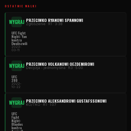
OSTATNIE WALKI
PRZECIWKO RYANOWI SPANNOWI
WYGRAJ
Zgłoszenie · R1 · 3:38
UFC Fight
Night: Yan
kontra
Dwaliszwili
2023-
03-11
PRZECIWKO VOLKANOWI OEZDEMIROWI
WYGRAJ
Decyzja - jednomyślna · R3 · 5:00
UFC
280
2022-
10-22
PRZECIWKO ALEKSANDROWI GUSTAFSSONOWI
WYGRAJ
KO/TKO · R1 · 1:07
UFC
Fight
Night:
Blaydes
kontra