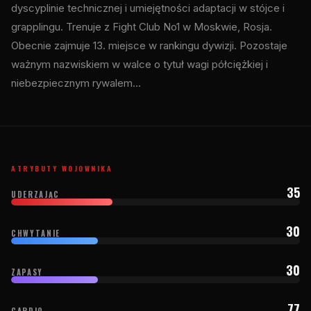
dyscyplinie technicznej i umiejętności adaptacji w stójce i
grapplingu. Trenuje z Fight Club No1 w Moskwie, Rosja.
Obecnie zajmuje 13. miejsce w rankingu dywizji. Pozostaje
ważnym nazwiskiem w walce o tytuł wagi półciężkiej i
niebezpiecznym rywalem…
ATRYBUTY WOJOWNIKA
35
UDERZAJĄC
30
CHWYTANIE
30
ZAPASY
77
CARDIO