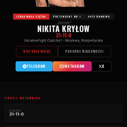
LEKKA WAGA CIĘŻKA
PRETENDENT NR 1
##13 RANKING
„Górnik”
NIKITA KRYŁOW
31-11-0
Ukraina
Fight Club No1 - Moskwa, Rosja
Karate
HISTORIA WALKI
PODOBNE WIADOMOŚCI
TELEGRAM
INSTAGRAM
X
PROFIL WOJOWNIKA
REKORD
31-11-0