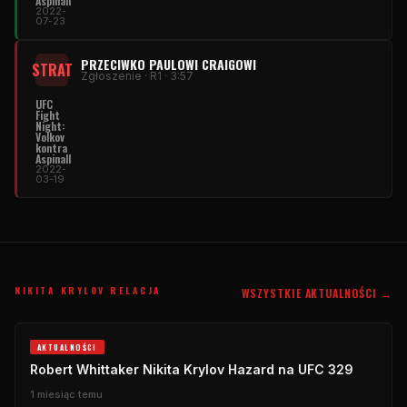
Aspinall
2022-
07-23
PRZECIWKO PAULOWI CRAIGOWI
STRAT
Zgłoszenie · R1 · 3:57
UFC
Fight
Night:
Volkov
kontra
Aspinall
2022-
03-19
NIKITA KRYLOV RELACJA
WSZYSTKIE AKTUALNOŚCI →
AKTUALNOŚCI
Robert Whittaker Nikita Krylov Hazard na UFC 329
1 miesiąc temu