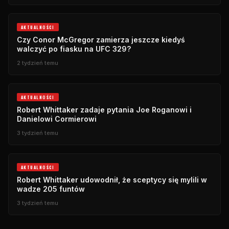
AKTUALNOŚCI
Czy Conor McGregor zamierza jeszcze kiedyś
walczyć po fiasku na UFC 329?
2 tydzień temu
AKTUALNOŚCI
Robert Whittaker zadaje pytania Joe Roganowi i
Danielowi Cormierowi
3 tydzień temu
AKTUALNOŚCI
Robert Whittaker udowodnił, że sceptycy się mylili w
wadze 205 funtów
3 tydzień temu