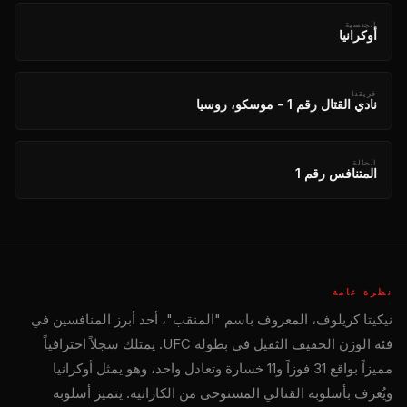
الجنسية
أوكرانيا
فريقنا
نادي القتال رقم 1 - موسكو، روسيا
الحالة
المتنافس رقم 1
نظرة عامة
نيكيتا كريلوف، المعروف باسم "المنقب"، أحد أبرز المنافسين في
فئة الوزن الخفيف الثقيل في بطولة UFC. يمتلك سجلاً احترافياً
مميزاً بواقع 31 فوزاً و11 خسارة وتعادل واحد، وهو يمثل أوكرانيا
ويُعرف بأسلوبه القتالي المستوحى من الكاراتيه. يتميز أسلوبه