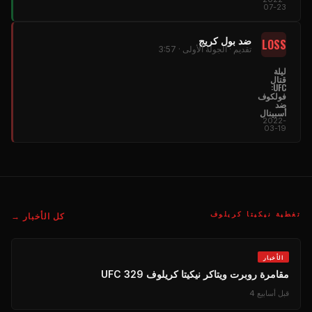
07-23
ضد بول كريج
LOSS
تقديم · الجولة الأولى · 3:57
ليلة
قتال
UFC:
فولكوف
ضد
أسبينال
2022-
03-19
تغطية نيكيتا كريلوف
كل الأخبار →
الأخبار
مقامرة روبرت ويتاكر نيكيتا كريلوف UFC 329
قبل أسابيع 4