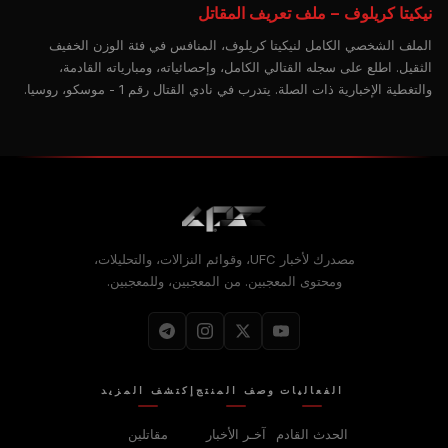
نيكيتا كريلوف – ملف تعريف المقاتل
الملف الشخصي الكامل لنيكيتا كريلوف، المنافس في فئة الوزن الخفيف
الثقيل. اطلع على سجله القتالي الكامل، وإحصائياته، ومبارياته القادمة،
والتغطية الإخبارية ذات الصلة. يتدرب في نادي القتال رقم 1 - موسكو، روسيا.
مصدرك لأخبار UFC، وقوائم النزالات، والتحليلات،
ومحتوى المعجبين. من المعجبين، وللمعجبين.
الفعاليات
وصف المنتج
إكتشف المزيد
الحدث القادم
آخـر الأخبار
مقاتلين