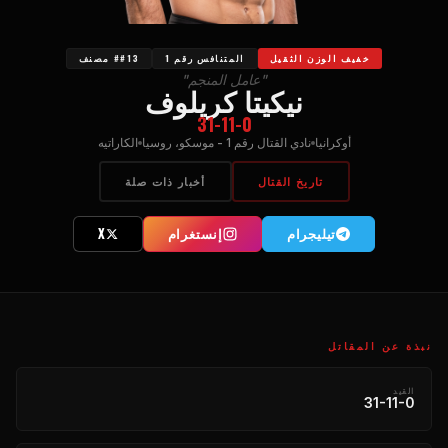
خفيف الوزن الثقيل
المتنافس رقم 1
##13 مصنف
"عامل المنجم"
نيكيتا كريلوف
31-11-0
أوكرانيا
نادي القتال رقم 1 - موسكو، روسيا
الكاراتيه
تاريخ القتال
أخبار ذات صلة
تیلیجرام
إنستغرام
X
نبذة عن المقاتل
القيد
31-11-0