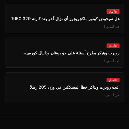
الأخبار
هل سيخوض كونور ماكجريجور أي نزال آخر بعد كارثة UFC 329؟
قبل أسابيع 2
الأخبار
روبرت ويتيكر يطرح أسئلة على جو روغان ودانيال كورمييه
قبل أسابيع 3
الأخبار
أثبت روبرت ويتاكر خطأ المشككين في وزن 205 رطلاً
قبل أسابيع 3