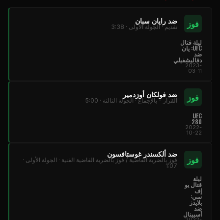
ضد رايان سبان
فوز
تقديم · الجولة الأولى · 3:38
ليلة قتال
UFC: يان
ضد
دفاليشفيلي
2023-
03-11
ضد فولكان أوزدمير
فوز
القرار - بالإجماع · الجولة الثالثة · 5:00
UFC
280
2022-
10-22
ضد ألكسندر غوستافسون
فوز
فوز بالضربة القاضية / فوز بالضربة القاضية الفنية · الجولة الأولى ·
1:07
ليلة
قتال يو
إف
سي:
بلايدز
ضد
أسبينال
2022-