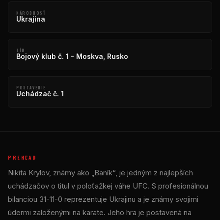
NÁRODNOSŤ
Ukrajina
TÍM
Bojový klub č. 1 - Moskva, Rusko
POSTAVENIE
Uchádzač č. 1
PREHĽAD
Nikita Krylov, známy ako „Baník“, je jedným z najlepších
uchádzačov o titul v poloťažkej váhe UFC. S profesionálnou
bilanciou 31-11-0 reprezentuje Ukrajinu a je známy svojimi
údermi založenými na karate. Jeho hra je postavená na