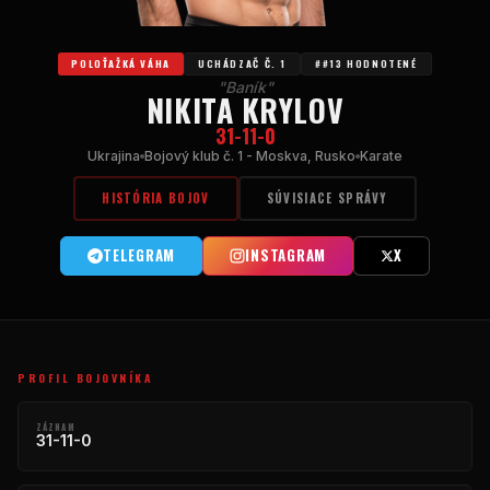
POLOŤAŽKÁ VÁHA
UCHÁDZAČ Č. 1
##13 HODNOTENÉ
"Baník"
NIKITA KRYLOV
31-11-0
Ukrajina
Bojový klub č. 1 - Moskva, Rusko
Karate
HISTÓRIA BOJOV
SÚVISIACE SPRÁVY
TELEGRAM
INSTAGRAM
X
PROFIL BOJOVNÍKA
ZÁZNAM
31-11-0