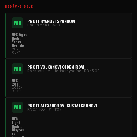
NEDÁVNE BOJE
PROTI RYANOVI SPANNOVI
WIN
Podanie · R1 · 3:38
UFC Fight
Night:
Yan vs.
Dvalishvili
2023-
03-11
PROTI VOLKANOVI ÖZDEMIROVI
WIN
Rozhodnutie - Jednomyseľné · R3 · 5:00
UFC
280
2022-
10-22
PROTI ALEXANDROVI GUSTAFSSONOVI
WIN
KNO/TKO · R1 · 1:07
UFC
Fight
Night:
Blaydes
vs.