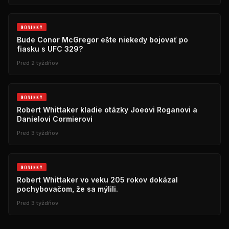
NOVINKY
Bude Conor McGregor ešte niekedy bojovať po
fiasku s UFC 329?
Pred 2 týždňov
NOVINKY
Robert Whittaker kladie otázky Joeovi Roganovi a
Danielovi Cormierovi
Pred 3 týždňov
NOVINKY
Robert Whittaker vo veku 205 rokov dokázal
pochybovačom, že sa mýlili.
Pred 3 týždňov