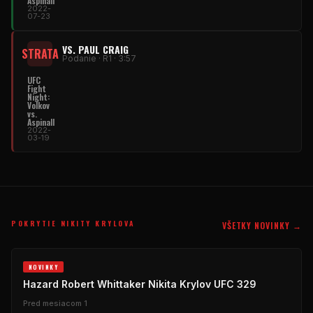
Aspinall
2022-
07-23
VS. PAUL CRAIG
STRATA
Podanie · R1 · 3:57
UFC
Fight
Night:
Volkov
vs.
Aspinall
2022-
03-19
POKRYTIE NIKITY KRYLOVA
VŠETKY NOVINKY →
NOVINKY
Hazard Robert Whittaker Nikita Krylov UFC 329
Pred mesiacom 1