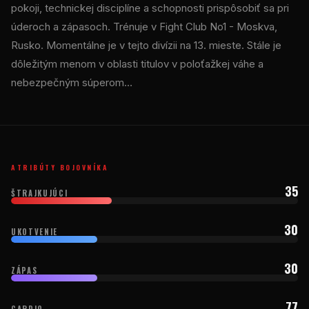
pokoji, technickej disciplíne a schopnosti prispôsobiť sa pri
úderoch a zápasoch. Trénuje v Fight Club No1 - Moskva,
Rusko. Momentálne je v tejto divízii na 13. mieste. Stále je
dôležitým menom v oblasti titulov v poloťažkej váhe a
nebezpečným súperom…
ATRIBÚTY BOJOVNÍKA
35
ŠTRAJKUJÚCI
30
UKOTVENIE
30
ZÁPAS
77
CARDIO