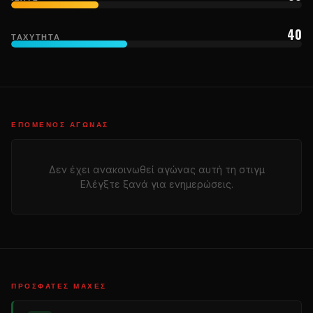
40
ΤΑΧΎΤΗΤΑ
ΕΠΌΜΕΝΟΣ ΑΓΏΝΑΣ
Δεν έχει ανακοινωθεί αγώνας αυτή τη στιγμ
Ελέγξτε ξανά για ενημερώσεις.
ΠΡΌΣΦΑΤΕΣ ΜΆΧΕΣ