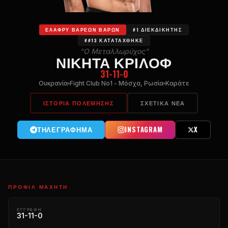
ΕΛΑΦΡΎ ΒΑΡΈΩΝ ΒΑΡΏΝ
#1 ΔΙΕΚΔΙΚΗΤΉΣ
##13 ΚΑΤΑΤΆΧΘΗΚΕ
"Ο Μεταλλωρύχος"
ΝΙΚΉΤΑ ΚΡΊΛΟΦ
31-11-0
Ουκρανία
Fight Club No1 - Μόσχα, Ρωσία
Καράτε
ΙΣΤΟΡΊΑ ΠΟΛΈΜΗΣΗΣ
ΣΧΕΤΙΚΆ ΝΈΑ
ΤΗΛΕΓΡΆΦΗΜΑ
INSTAGRAM
X
ΠΡΟΦΊΛ ΜΑΧΗΤΉ
ΕΓΓΡΑΦΉ
31-11-0