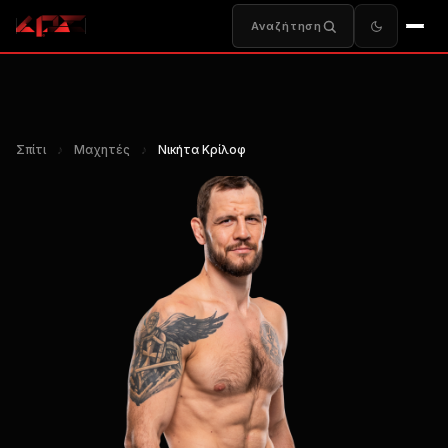
Αναζήτηση
Σπίτι
♪
Μαχητές
♪
Νικήτα Κρίλοφ