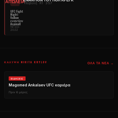
ΑΠΏΛΕΙΑ
Υποβολή · R1 · 3:57
UFC Fight
Night
:
Volkov
εναντίον
Aspinall
19-03-
2022
ΚΆΛΥΨΗ NIKITA KRYLOV
ΌΛΑ ΤΑ ΝΈΑ →
ΕΙΔΉΣΕΙΣ
Magomed Ankalaev
UFC
καριέρα
Πριν 6 μέρες