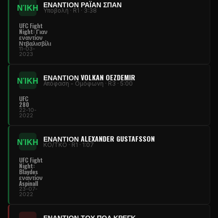
ΕΝΑΝΤΊΟΝ ΡΆΙΑΝ ΣΠΑΝ
ΝΊΚΗ
Υποβολή · R1 · 3:38
UFC Fight
Night
: Γιαν
εναντίον
Ντβαλισβίλι
11-03-
2023
ΕΝΑΝΤΊΟΝ VOLKAN OEZDEMIR
ΝΊΚΗ
Απόφαση - Ομόφωνη · R3 · 5:00
UFC
280
22-10-
2022
ΕΝΑΝΤΊΟΝ ALEXANDER GUSTAFSSON
ΝΊΚΗ
KO/TKO · R1 · 1:07
UFC Fight
Night
:
Blaydes
εναντίον
Aspinall
23-07-
2022
ΕΝΑΝΤΊΟΝ ΤΟΥ ΠΟΛ ΚΡΕΓΚ