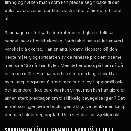
timing og hvilken mann som kan presse seg tilbake til den
delen av divisjonen der tittelsnakk slutter å høres forhastet
ut.
Sandhagen er fortsatt i den kategorien fightere folk tar
seriøst, selv etter tilbakeslag, fordi taket hans aldri har vært
vanskelig å overse. Han er lang, kreativ, klossete på den
beste måten, og fortsatt en av de reneste problemløserne
med sine 135 når han flyter. Men det er press på ham nå på
en annen måte. Han har vært nær toppen lenge nok til at
hver kamp begynner å bære med seg et nytt spørsmål bak
det åpenbare. Ikke bare kan han vinne, men kan han gjøre en
annen sterk prestasjon om til skikkelig bevegelse igjen? Det
er det som gjør denne bookingen viktig. Det er ikke en kamp
der man holder seg opptatt. Det er et divisjonssjekkpunkt.
SANDHAGEN FÅR ET GAMMELT NAVN PÅ ET HELT