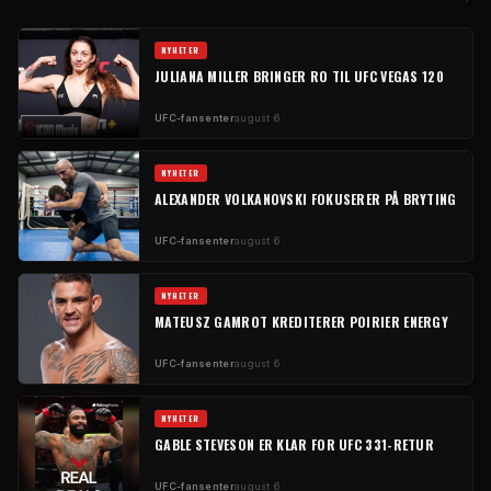
NYHETER
JULIANA MILLER BRINGER RO TIL UFC VEGAS 120
UFC-fansenter
august 6
NYHETER
ALEXANDER VOLKANOVSKI FOKUSERER PÅ BRYTING
UFC-fansenter
august 6
NYHETER
MATEUSZ GAMROT KREDITERER POIRIER ENERGY
UFC-fansenter
august 6
NYHETER
GABLE STEVESON ER KLAR FOR UFC 331-RETUR
UFC-fansenter
august 6