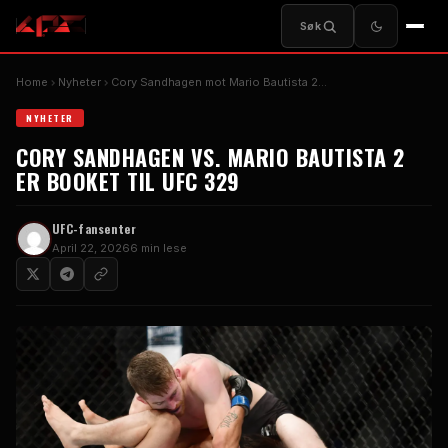
Søk
Home
Nyheter
Cory Sandhagen mot Mario Bautista 2…
NYHETER
CORY SANDHAGEN VS. MARIO BAUTISTA 2
ER BOOKET TIL UFC 329
UFC-fansenter
April 22, 2026
6 min lese