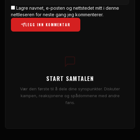
Lagre navnet, e-posten og nettstedet mitt i denne
nettleseren for neste gang jeg kommenterer.
LEGG INN KOMMENTAR
START SAMTALEN
Vær den første til å dele dine synspunkter. Diskuter
kampen, reaksjonene og spådommene med andre
fans.