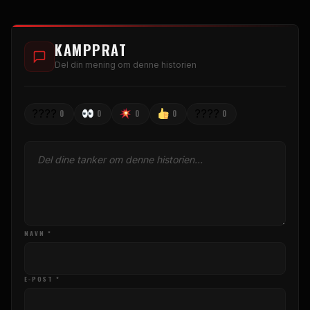
KAMPPRAT
Del din mening om denne historien
????
????
0
0
0
0
0
NAVN *
E-POST *