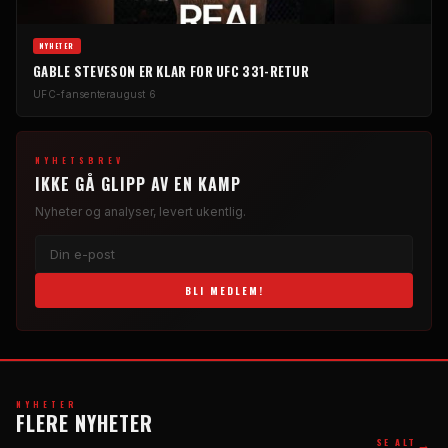
NYHETER
GABLE STEVESON ER KLAR FOR UFC 331-RETUR
UFC-fansenter
august 6
NYHETSBREV
IKKE GÅ GLIPP AV EN KAMP
Nyheter og analyser, levert ukentlig.
BLI MEDLEM!
NYHETER
FLERE NYHETER
→
SE ALT