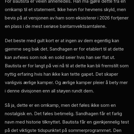
For Bautista er veien annerledes. Han må gjøre dette fra en
omkamp til et statement. Ikke hevn for hevnens skyld, men
bevis på at versjonen av ham som eksisterer i 2026 fortjener
en plass i de mest seriøse bantamvektsamtalene.
Det beste med gult kort er at ingen av dem egentlig kan
gjemme seg bak det. Sandhagen er for etablert til at dette
kan avfeies som nok en solid seier hvis han ser flat ut.
Bautista er for langt på vei nå til at dette kan bli fremstilt som
nyttig erfaring hvis han ikke kan tette gapet. Det skaper
vanligvis ærlige kamper. Og ærlige kamper pleier å bety mer
i denne divisjonen enn all støyen rundt dem.
Så ja, dette er en omkamp, ​​men det føles ikke som en
nostalgisk en. Det føles betimelig. Sandhagen får et farlig
navn med historie tilknyttet. Bautista får en gjenkjennelig test
på det viktigste tidspunktet på sommerprogrammet. Den