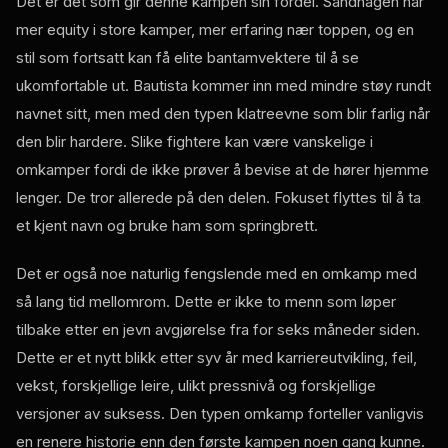
Det er det som gir denne kampen sin fordel. Sandhagen har
mer equity i store kamper, mer erfaring nær toppen, og en
stil som fortsatt kan få elite bantamvektere til å se
ukomfortable ut. Bautista kommer inn med mindre støy rundt
navnet sitt, men med den typen klatreevne som blir farlig når
den blir hardere. Slike fightere kan være vanskelige i
omkamper fordi de ikke prøver å bevise at de hører hjemme
lenger. De tror allerede på den delen. Fokuset flyttes til å ta
et kjent navn og bruke ham som springbrett.
Det er også noe naturlig fengslende med en omkamp med
så lang tid mellomrom. Dette er ikke to menn som løper
tilbake etter en jevn avgjørelse fra for seks måneder siden.
Dette er et nytt blikk etter syv år med karriereutvikling, feil,
vekst, forskjellige leire, ulikt pressnivå og forskjellige
versjoner av suksess. Den typen omkamp forteller vanligvis
en renere historie enn den første kampen noen gang kunne.