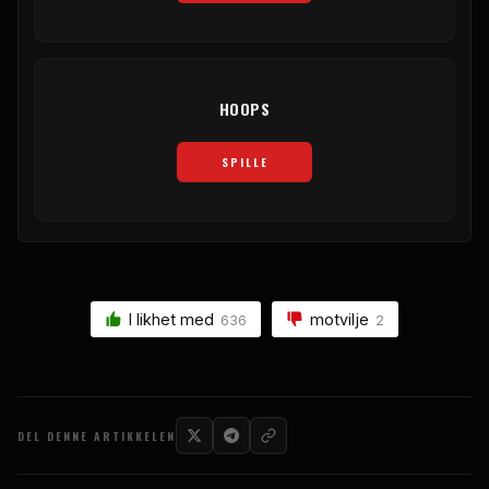
HOOPS
SPILLE
I likhet med
motvilje
636
2
DEL DENNE ARTIKKELEN