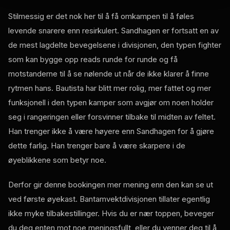
Stilmessig er det nok her til å få omkampen til å føles
levende snarere enn resirkulert. Sandhagen er fortsatt en av
de mest lagdelte bevegelsene i divisjonen, den typen fighter
som kan bygge opp reads runde for runde og få
motstanderne til å se nølende ut når de ikke klarer å finne
rytmen hans. Bautista har blitt mer rolig, mer fattet og mer
funksjonell i den typen kamper som avgjør om noen holder
seg i rangeringen eller forsvinner tilbake til midten av feltet.
Han trenger ikke å være høyere enn Sandhagen for å gjøre
dette farlig. Han trenger bare å være skarpere i de
øyeblikkene som betyr noe.
Derfor gir denne bookingen mer mening enn den kan se ut
ved første øyekast. Bantamvektdivisjonen tillater egentlig
ikke myke tilbakestillinger. Hvis du er nær toppen, beveger
du deg enten mot noe meningsfullt, eller du venner deg til å