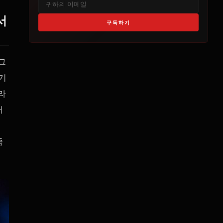
서
구독하기
그
기
라
재
회
줍