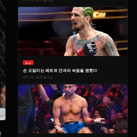
뉴스
숀 오말리는 페트르 얀과의 싸움을 원했다
UFC
팬 센터
5월 5일
간