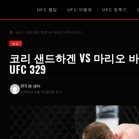
UFC
랭킹
UFC
이벤트
UFC
전투기
홈
뉴스
코리 샌드하겐 vs 마리오 바티스타 2...
뉴스
코리 샌드하겐 VS 마리오 
UFC
329
UFC
팬 센터
2026년 4월 22일
6분 읽기