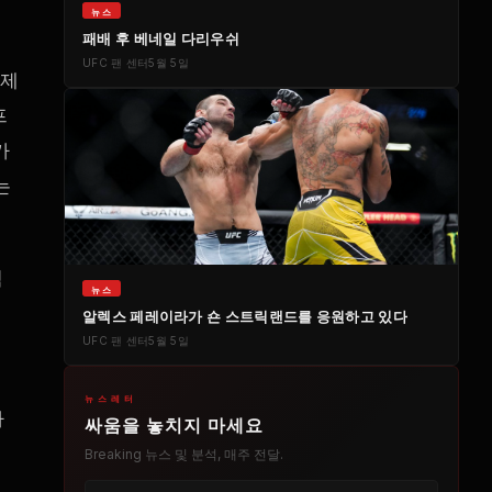
뉴스
패배 후 베네일 다리우쉬
UFC
팬 센터
5월 5일
실제
프
카
는
힘
뉴스
알렉스 페레이라가 숀 스트릭랜드를 응원하고 있다
UFC
팬 센터
5월 5일
뉴스레터
싸
싸움을 놓치지 마세요
Breaking
뉴스 및 분석, 매주 전달.