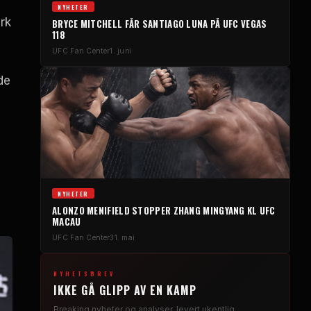
NYHETER
ark
BRYCE MITCHELL FÅR SANTIAGO LUNA PÅ
UFC VEGAS
118
UFC
Fan Center
1. juni
de
NYHETER
ALONZO MENIFIELD STOPPER ZHANG MINGYANG KL
UFC
MACAU
UFC
Fan Center
31. mai
NYHETSBREV
IKKE GÅ GLIPP AV EN KAMP
Breaking
nyheter og analyser, levert ukentlig.