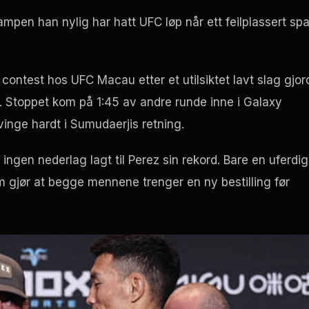
kampen han nylig har hatt
UFC
løp når ett feilplassert sp
 contest
hos
UFC
Macau etter et utilsiktet lavt slag gjor
te. Stoppet kom på 1:45 av andre runde inne i Galaxy
nge hardt i Sumudaerjis retning.
 ingen nederlag lagt til Perez sin rekord. Bare en uferdig
m gjør at begge mennene trenger en ny bestilling før