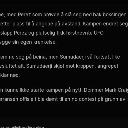
bbe, med Perez som prøvde å slå seg ned bak boksingen
tter plass til å angripe på avstand. Kampen endret seg
 slapp Perez og plutselig fikk førstnevnte
UFC
 bygge sin egen krenkelse.
 komme seg på beina, men Sumudaerji så fortsatt
like
sluttet alt. Sumudaerji skjøt mot kroppen, angrepet
klar nød.
an kunne ikke starte kampen på nytt. Dommer Mark Crai
ansen offisielt ble dømt til en
no contest
på grunn av
er et utilsiktet lavt slag.