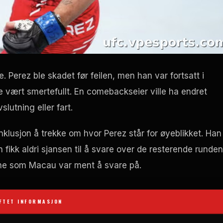
 Perez ble skadet før feilen, men han var fortsatt i
le vært smertefullt. En comebackseier ville ha endret
lutning eller fart.
onklusjon å trekke om hvor Perez står for øyeblikket. Han
ikk aldri sjansen til å svare over de resterende runden
e som Macau var ment å svare på.
FTET INFORMASJON