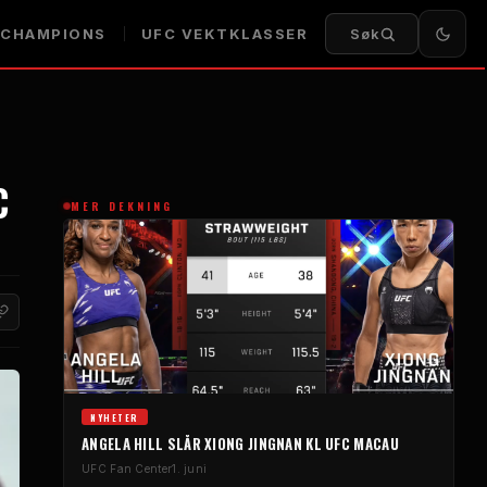
CHAMPIONS
UFC
VEKTKLASSER
Søk
C
MER DEKNING
NYHETER
ANGELA HILL SLÅR XIONG JINGNAN KL
UFC
MACAU
UFC
Fan Center
1. juni