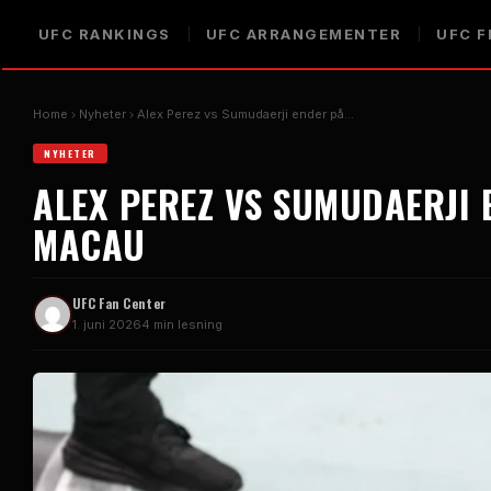
UFC
RANKINGS
UFC
ARRANGEMENTER
UFC
F
Home
Nyheter
Alex Perez vs Sumudaerji ender på...
NYHETER
ALEX PEREZ VS SUMUDAERJI
MACAU
UFC
Fan Center
1. juni 2026
4 min lesning