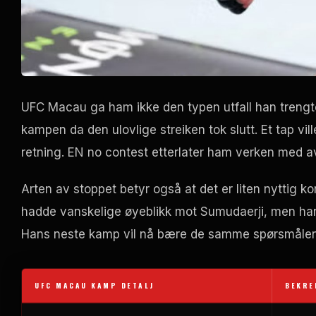
UFC
Macau ga ham ikke den typen utfall han trengte.
kampen da den ulovlige streiken tok slutt. Et tap vil
retning. EN
no contest
etterlater ham verken med avs
Arten av stoppet betyr også at det er liten nyttig k
hadde vanskelige øyeblikk mot Sumudaerji, men han f
Hans neste kamp vil nå bære de samme spørsmålen
UFC
MACAU KAMP DETALJ
BEKRE