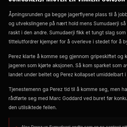
Åpningsrunden ga begge jagerflyene plass til å jo
og utvekslingene på nært hold mens Sumudaerji så e
raskt i den andre. Sumudaerji fikk et tungt slag som
tittelutfordrer kjemper for å overleve i stedet for å
Perez klarte å komme seg gjennom gripeskiftet og
jageren som kjørte aksjonen. Så kom sparket som av
landet under beltet og Perez kollapset umiddelbart i 
Tjenestemenn ga Perez tid til å komme seg, men h
rådførte seg med Marc Goddard ved buret før konkurr
den utilsiktede feilen.
Alex Perez vs Sumudaerji endte som en
no contest
ett