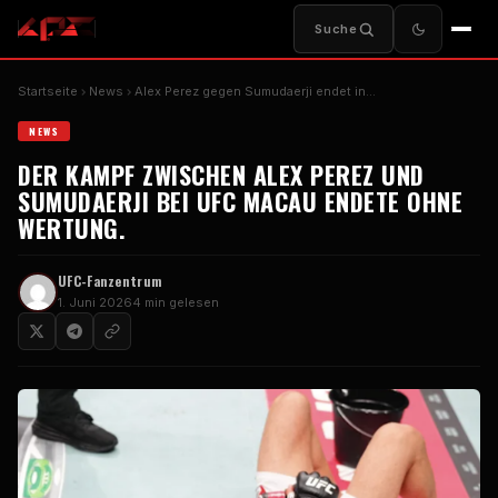
Suche
Startseite
News
Alex Perez gegen Sumudaerji endet in…
NEWS
DER KAMPF ZWISCHEN ALEX PEREZ UND
SUMUDAERJI BEI UFC MACAU ENDETE OHNE
WERTUNG.
UFC-Fanzentrum
1. Juni 2026
4 min gelesen