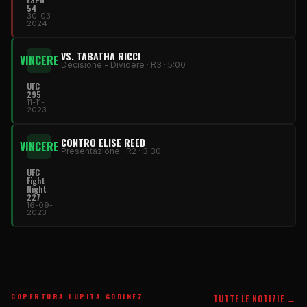
54
30-03-
2024
VS. TABATHA RICCI
VINCERE
Decisione - Dividere · R3 · 5:00
UFC
295
11-11-
2023
CONTRO ELISE REED
VINCERE
Presentazione · R2 · 3:30
UFC
Fight
Night
227
16-09-
2023
COPERTURA LUPITA GODINEZ
TUTTE LE NOTIZIE →