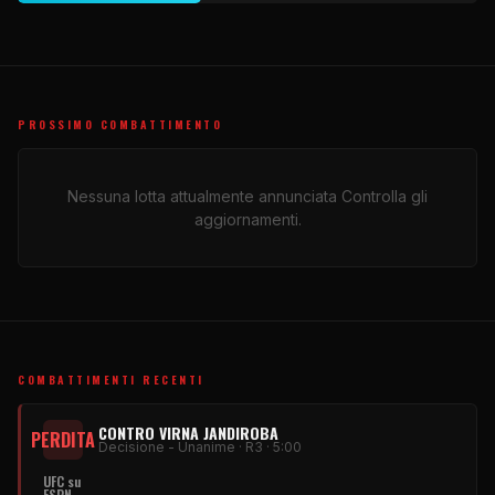
PROSSIMO COMBATTIMENTO
Nessuna lotta attualmente annunciata Controlla gli
aggiornamenti.
COMBATTIMENTI RECENTI
CONTRO VIRNA JANDIROBA
PERDITA
Decisione - Unanime · R3 · 5:00
UFC
su
ESPN