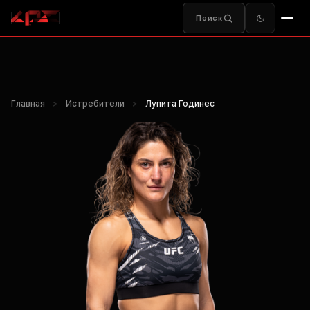
Поиск
Главная
>
Истребители
>
Лупита Годинес