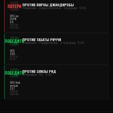
ПРОТИВ ВИРНЫ ДЖАНДИРОБЫ
ПОТЕРИ
Решение - Единогласное · 3 раунда · 5:00
UFC на
ESPN
54
2024-
03-30
ПРОТИВ ТАБАТЫ РИЧЧИ
ПОБЕДИТЬ
Решение - Разделение · 3-й раунд · 5:00
UFC
295
2023-
11-11
ПРОТИВ ЭЛИЗЫ РИД
ПОБЕДИТЬ
Отправка · R2 · 3:30
UFC бой
ночью
227
2023-
09-16