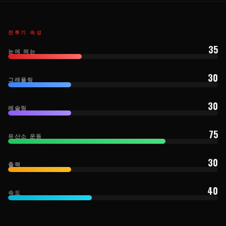
전투기 속성
35
눈에 띄는
30
그래플링
30
레슬링
75
유산소 운동
30
출력
40
속도