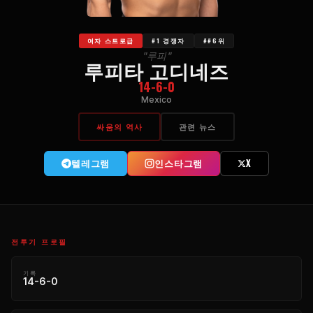
여자 스트로급
#1 경쟁자
##6위
"루피"
루피타 고디네즈
14-6-0
Mexico
싸움의 역사
관련 뉴스
텔레그램
인스타그램
X
전투기 프로필
기록
14-6-0