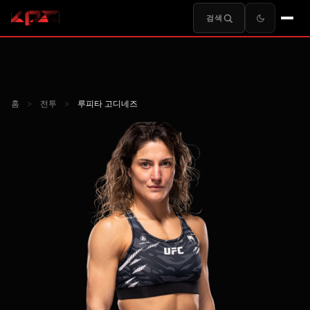
검색
홈
>
전투
>
루피타 고디네즈