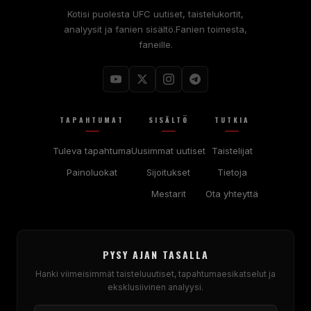
Kotisi puolesta
UFC
uutiset, taistelukortit,
analyysit ja fanien sisältö.Fanien toimesta,
faneille.
TAPAHTUMAT
SISÄLTÖ
TUTKIA
Tuleva tapahtuma
Uusimmat uutiset
Taistelijat
Painoluokat
Sijoitukset
Tietoja
Mestarit
Ota yhteyttä
PYSY AJAN TASALLA
Hanki viimeisimmät taisteluuutiset, tapahtumaesikatselut ja
eksklusiivinen analyysi.