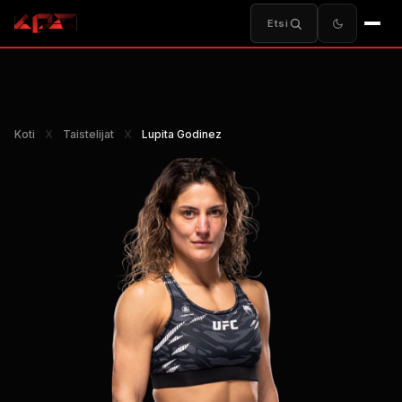
Etsi
Koti
Χ
Taistelijat
Χ
Lupita Godinez