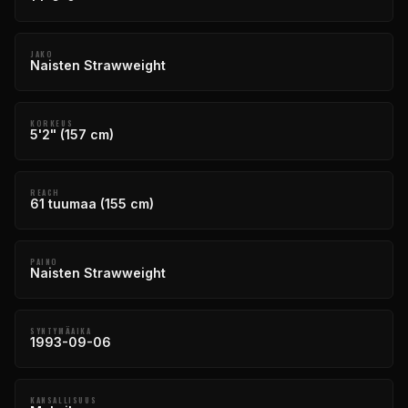
JAKO
Naisten Strawweight
KORKEUS
5'2" (157 cm)
REACH
61 tuumaa (155 cm)
PAINO
Naisten Strawweight
SYNTYMÄAIKA
1993-09-06
KANSALLISUUS