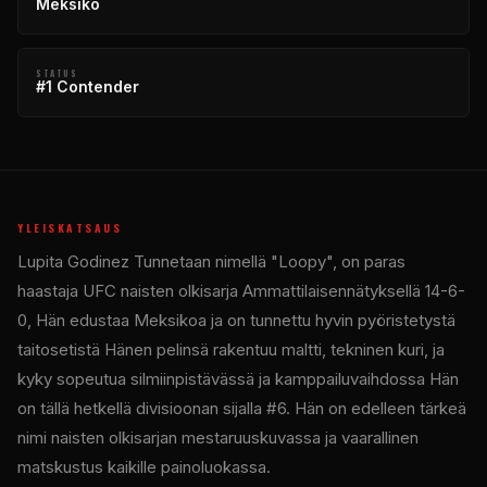
Meksiko
STATUS
#1 Contender
YLEISKATSAUS
Lupita Godinez Tunnetaan nimellä "Loopy", on paras
haastaja
UFC
naisten olkisarja Ammattilaisennätyksellä 14-6-
0, Hän edustaa Meksikoa ja on tunnettu hyvin pyöristetystä
taitosetistä Hänen pelinsä rakentuu maltti, tekninen kuri, ja
kyky sopeutua silmiinpistävässä ja kamppailuvaihdossa Hän
on tällä hetkellä divisioonan sijalla #6. Hän on edelleen tärkeä
nimi naisten olkisarjan mestaruuskuvassa ja vaarallinen
matskustus kaikille painoluokassa.