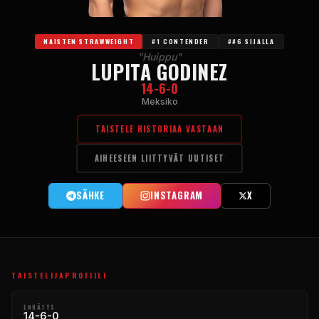
NAISTEN STRAWWEIGHT
#1 CONTENDER
##6 SIJALLA
"Huippu"
LUPITA GODINEZ
14-6-0
Meksiko
TAISTELE HISTORIAA VASTAAN
AIHEESEEN LIITTYVÄT UUTISET
SÄHKE
INSTAGRAM
X
TAISTELIJAPROFIILI
ENNÄTYS
14-6-0