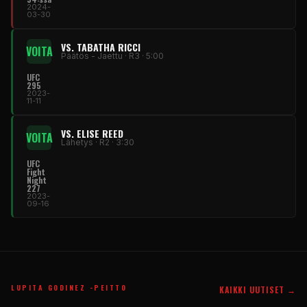
2024-
03-30
VS. TABATHA RICCI
VOITA
Päätös - Jaettu · R3 · 5:00
UFC
295
2023-
11-11
VS. ELISE REED
VOITA
Lähetys · R2 · 3:30
UFC
Fight
Night
227
2023-
09-16
LUPITA GODINEZ -PEITTO
KAIKKI UUTISET →