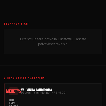
SEURAAVA FIGHT
Ei taistelua tällä hetkellä julkistettu. Tarkista
päivitykset takaisin.
VIIMEAIKAISET TAISTELUT
VS. VIRNA JANDIROBA
MENETYS
Päätös - Yksimielinen · R3 · 5:00
UFC
ESPN
54:ssä