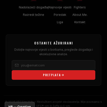
Nadolazeći događaj
Najnovije vijesti
Fighters
Razredi težine
Poredak
About Me.
Liga
Kontakt
OSTANITE AŽURIRANI
Dobijte najnovije vijesti o borbama, preglede događaja i
ekskluzivne analize.
PRETPLATA
© 2026 UFC Fan Hub — Neslužbeni projekt obožavatelja. Nije povezano s
UFC®-om ili Zuffa LLC-om.
HR — Croatian