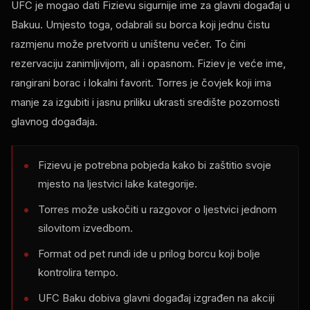
UFC je mogao dati Fizievu sigurnije ime za glavni događaj u
Bakuu. Umjesto toga, odabrali su borca ​​koji jednu čistu
razmjenu može pretvoriti u uništenu večer. To čini
rezervaciju zanimljivijom, ali i opasnom. Fiziev je veće ime,
rangirani borac i lokalni favorit. Torres je čovjek koji ima
manje za izgubiti i jasnu priliku ukrasti središte pozornosti
glavnog događaja.
Fizievu je potrebna pobjeda kako bi zaštitio svoje
mjesto na ljestvici lake kategorije.
Torres može uskočiti u razgovor o ljestvici jednom
silovitom izvedbom.
Format od pet rundi ide u prilog borcu koji bolje
kontrolira tempo.
UFC Baku dobiva glavni događaj izgrađen na akciji