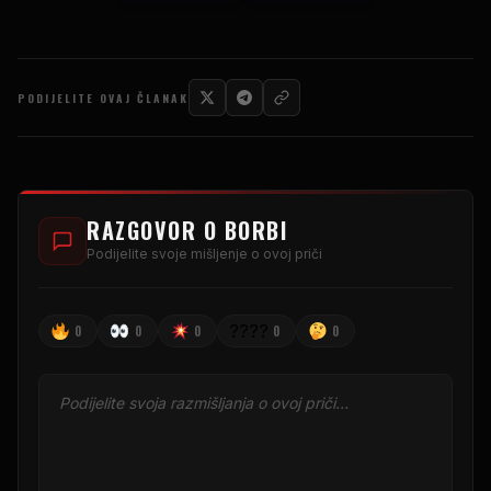
PODIJELITE OVAJ ČLANAK
RAZGOVOR O BORBI
Podijelite svoje mišljenje o ovoj priči
????
0
0
0
0
0