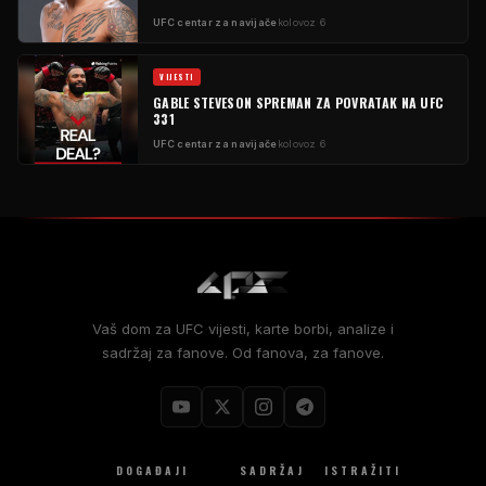
UFC centar za navijače
kolovoz 6
VIJESTI
GABLE STEVESON SPREMAN ZA POVRATAK NA UFC
331
UFC centar za navijače
kolovoz 6
Vaš dom za UFC vijesti, karte borbi, analize i
sadržaj za fanove. Od fanova, za fanove.
DOGAĐAJI
SADRŽAJ
ISTRAŽITI