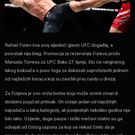
Rafael Fiziev ima svoj sljedeći glavni UFC događaj, a
povratak nije blag. Promocija je rezervirala Fizieva protiv
Manuela Torresa za UFC Baku 27. lipnja, što će rangiranog
lakog boksača s puno toga za dokazati suprotstaviti jednom
od najžešćih boraca koji su završili prvu rundu u diviziji.
Za Fizijeva je ovo vrsta borbe koja može smiriti stvari ili
dodatno pojačati pritisak. On ostaje jedan od najoštrijih
napadača u lakoj kategoriji, ali posljednjih nekoliko godina nije
bilo lako. Ozljede, duge pauze i teški mečevi stalno su ga
odvajali od čistog uspona za koji se nekad činilo da je