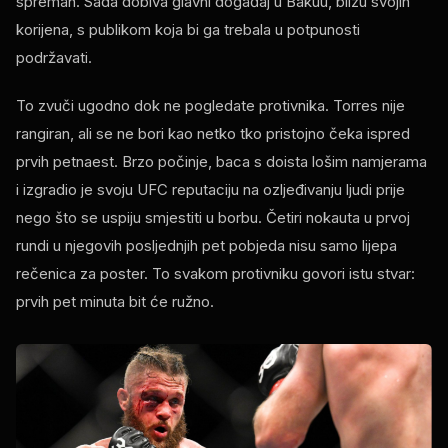
spreman. Sada dobiva glavni događaj u Bakuu, blizu svojih
korijena, s publikom koja bi ga trebala u potpunosti
podržavati.
To zvuči ugodno dok ne pogledate protivnika. Torres nije
rangiran, ali se ne bori kao netko tko pristojno čeka ispred
prvih petnaest. Brzo počinje, baca s doista lošim namjerama
i izgradio je svoju UFC reputaciju na ozljeđivanju ljudi prije
nego što se uspiju smjestiti u borbu. Četiri nokauta u prvoj
rundi u njegovih posljednjih pet pobjeda nisu samo lijepa
rečenica za poster. To svakom protivniku govori istu stvar:
prvih pet minuta bit će ružno.