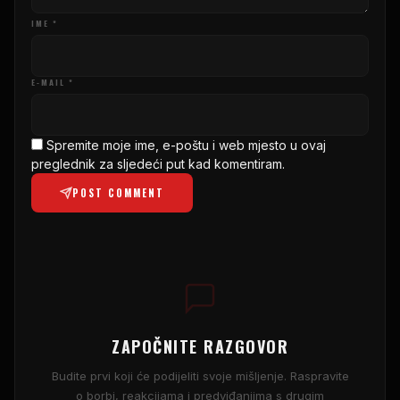
IME *
E-MAIL *
Spremite moje ime, e-poštu i web mjesto u ovaj
preglednik za sljedeći put kad komentiram.
POST COMMENT
ZAPOČNITE RAZGOVOR
Budite prvi koji će podijeliti svoje mišljenje. Raspravite
o borbi, reakcijama i predviđanjima s drugim