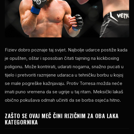
Fiziev dobro poznaje taj svijet. Najbolje udarce postiže kada
je opušten, oštar i sposoban čitati tajming na kickboxing
poligonu. Može kontrirati, udarati nogama, snažno pucati u
tijelo i pretvoriti razmjene udaraca u tehničku borbu u kojoj
se male pogreške kažnjavaju. Protiv Torresa možda neće
imati puno vremena da se ugrije u taj ritam. Meksički lakaš
obično pokušava odmah učiniti da se borba osjeća hitno.
ZAŠTO SE OVAJ MEČ ČINI RIZIČNIM ZA OBA LAKA
KATEGORNIKA