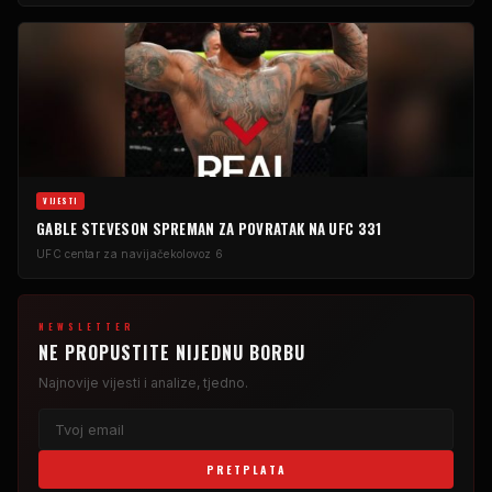
VIJESTI
GABLE STEVESON SPREMAN ZA POVRATAK NA UFC 331
UFC centar za navijače
kolovoz 6
NEWSLETTER
NE PROPUSTITE NIJEDNU BORBU
Najnovije vijesti i analize, tjedno.
PRETPLATA