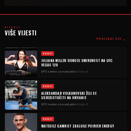
VIJESTI
VIŠE VIJESTI
→
POGLEDAJ SVE
VIJESTI
JULIANA MILLER DONOSI SMIRENOST NA UFC
VEGAS 120
UFC centar za navijače
kolovoz 6
VIJESTI
ALEKSANDAR VOLKANOVSKI ŽELI SE
USREDOTOČITI NA HRVANJE
UFC centar za navijače
kolovoz 6
VIJESTI
MATEUSZ GAMROT ZASLUGE POIRIER ENERGY