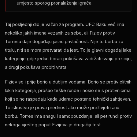
umjesto sporog pronalaženja igrača.
Taj posljednji dio je važan za program. UFC Baku već ima
nekoliko jakih imena vezanih za sebe, ali Fiziev protiv
Torresa daje događaju jasnu privlačnost. Nije to borba za
titulu, niti se mora pretvarati da jest. To je glavni događaj lake
kategorije gdje jedan borac pokušava zadržati svoju poziciju,
a drugi pokušava probiti vrata.
Fiziev se i prije borio u dubljim vodama. Borio se protiv elitnih
lakih kategorija, prošao teške runde i nosio se s protivnicima
koji se ne raspadaju kada udarac postane tehnički zahtjevan.
To iskustvo je prava prednost ako može preživjeti ranu
borbu. Torres ima snagu i samopouzdanje, ali pet rundi protiv
nekoga vještog poput Fizijeva je drugačiji test.