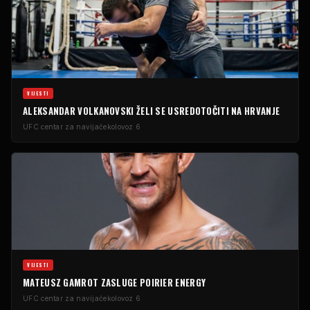
VIJESTI
ALEKSANDAR VOLKANOVSKI ŽELI SE USREDOTOČITI NA HRVANJE
UFC centar za navijače
kolovoz 6
VIJESTI
MATEUSZ GAMROT ZASLUGE POIRIER ENERGY
UFC centar za navijače
kolovoz 6