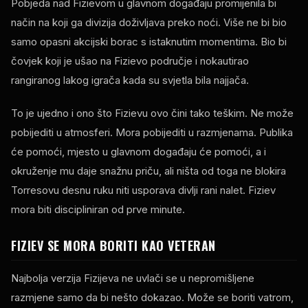
Pobjeda nad Fizievom u glavnom događaju promijenila bi
način na koji ga divizija doživljava preko noći. Više ne bi bio
samo opasni akcijski borac s istaknutim momentima. Bio bi
čovjek koji je ušao na Fizievo područje i nokautirao
rangiranog lakog igrača kada su svjetla bila najjača.
To je ujedno i ono što Fizievu ovo čini tako teškim. Ne može
pobijediti u atmosferi. Mora pobijediti u razmjenama. Publika
će pomoći, mjesto u glavnom događaju će pomoći, a i
okruženje mu daje snažnu priču, ali ništa od toga ne blokira
Torresovu desnu ruku niti usporava divlji rani nalet. Fiziev
mora biti discipliniran od prve minute.
FIZIEV SE MORA BORITI KAO VETERAN
Najbolja verzija Fizijeva ne uvlači se u nepromišljene
razmjene samo da bi nešto dokazao. Može se boriti vatrom,