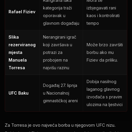
Rangirana laka
Mora se
kategorija traži
izbjegavati rani
Rafael Fiziev
oporavak u
kaos i kontrolirati
glavnom događaju
tempo
Slika
Nerangirani igrač
rezerviranog
koji završava u
Može brzo završiti
mjesta
potrazi za
borbu ako mu
Manuela
probojem na
Fiziev da priliku.
Torresa
najvišu razinu
Dobija nasilnog
Događaj 27. lipnja
laganog glavnog
UFC Baku
u Nacionalnoj
izvođača s pravim
gimnastičkoj areni
ulozima na ljestvici
Za Torresa je ovo najveća borba u njegovom UFC nizu.