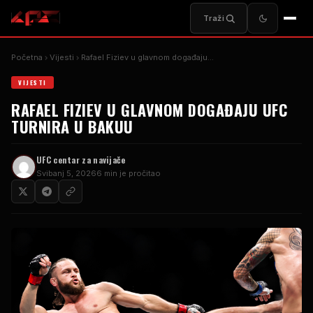
Traži
Početna
Vijesti
Rafael Fiziev u glavnom događaju…
VIJESTI
RAFAEL FIZIEV U GLAVNOM DOGAĐAJU UFC
TURNIRA U BAKUU
UFC centar za navijače
Svibanj 5, 2026
6 min je pročitao