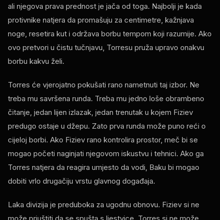
ali njegova prava prednost je jača od toga. Najbolji je kada
protivnike natjera da promašuju za centimetre, kažnjava
noge, resetira kut i održava borbu tempom koji razumije. Ako
ovo pretvori u čistu tučnjavu, Torresu pruža upravo onakvu
borbu kakvu želi.
Torres će vjerojatno pokušati rano nametnuti taj izbor. Ne
treba mu savršena runda. Treba mu jedno loše obrambeno
čitanje, jedan lijen izlazak, jedan trenutak u kojem Fiziev
predugo ostaje u džepu. Zato prva runda može puno reći o
cijeloj borbi. Ako Fiziev rano kontrolira prostor, meč bi se
mogao početi naginjati njegovom iskustvu i tehnici. Ako ga
Torres natjera da reagira umjesto da vodi, Baku bi mogao
dobiti vrlo drugačiju vrstu glavnog događaja.
Laka divizija je preduboka za ugodnu obnovu. Fiziev si ne
može priuštiti da se spušta s ljestvice. Torres si ne može