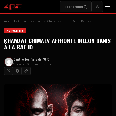
Rechercher
Accueil
Actualités
Khamzat Chimaev affronte Dillon Danis à…
ACTUALITÉS
KHAMZAT CHIMAEV AFFRONTE DILLON DANIS
À LA RAF 10
Centre des fans de l'UFC
13 mai 2026
5 min de lecture