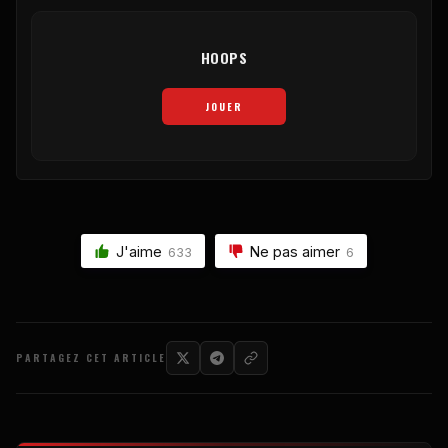
HOOPS
JOUER
J'aime
Ne pas aimer
633
6
PARTAGEZ CET ARTICLE