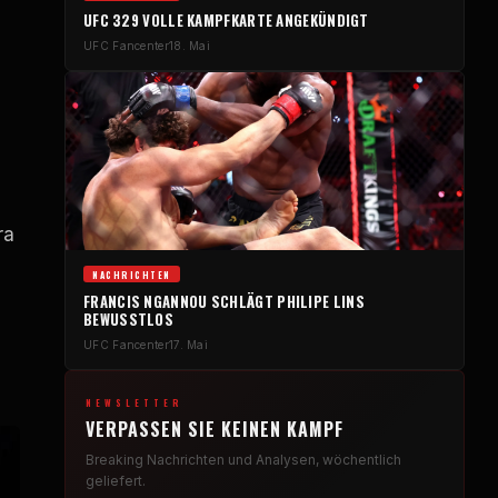
UFC
329 VOLLE KAMPFKARTE ANGEKÜNDIGT
UFC
Fancenter
18. Mai
ra
NACHRICHTEN
FRANCIS NGANNOU SCHLÄGT PHILIPE LINS
BEWUSSTLOS
UFC
Fancenter
17. Mai
NEWSLETTER
VERPASSEN SIE KEINEN KAMPF
Breaking
Nachrichten und Analysen, wöchentlich
geliefert.