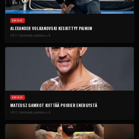
UUTISET
ALEXANDER VOLKANOVSKI KESKITTYY PAINIIN
UFC-fanikeskus
elokuu 6
UUTISET
MATEUSZ GAMROT KIITTÄÄ POIRIER ENERGYSTÄ
UFC-fanikeskus
elokuu 6