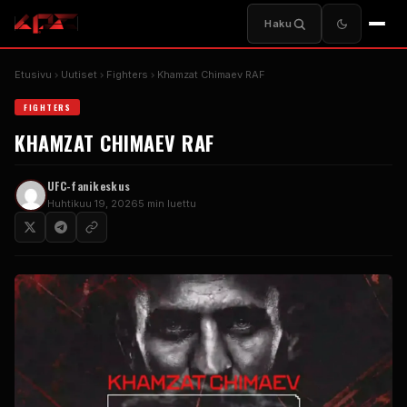
Haku
Etusivu
Uutiset
Fighters
Khamzat Chimaev RAF
FIGHTERS
KHAMZAT CHIMAEV RAF
UFC-fanikeskus
Huhtikuu 19, 2026
5 min luettu