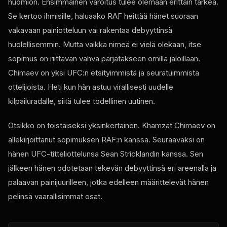
huomion. Ensimmäinen varoitus tulee olemaan erittäin tärkeä.
Se kertoo ihmisille, haluaako RAF heittää hänet suoraan
vakavaan painiotteluun vai rakentaa debyyttinsä
huolellisemmin. Mutta vaikka nimeä ei vielä olekaan, itse
sopimus on riittävän vahva pärjätäkseen omilla jaloillaan.
Chimaev on yksi UFC:n etsityimmistä ja seuratuimmista
ottelijoista. Heti kun hän astuu virallisesti uudelle
kilpailuradalle, siitä tulee todellinen uutinen.
Otsikko on toistaiseksi yksinkertainen. Khamzat Chimaev on
allekirjoittanut sopimuksen RAF:n kanssa. Seuraavaksi on
hänen UFC-titteliottelunsa Sean Stricklandin kanssa. Sen
jälkeen hänen odotetaan tekevän debyyttinsä eri areenalla ja
palaavan painijuurilleen, jotka edelleen määrittelevät hänen
pelinsä vaarallisimmat osat.