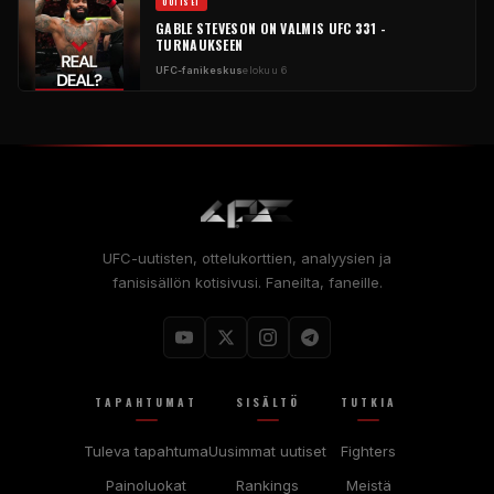
UUTISET
GABLE STEVESON ON VALMIS UFC 331 -
TURNAUKSEEN
UFC-fanikeskus
elokuu 6
UFC-uutisten, ottelukorttien, analyysien ja
fanisisällön kotisivusi. Faneilta, faneille.
TAPAHTUMAT
SISÄLTÖ
TUTKIA
Tuleva tapahtuma
Uusimmat uutiset
Fighters
Painoluokat
Rankings
Meistä