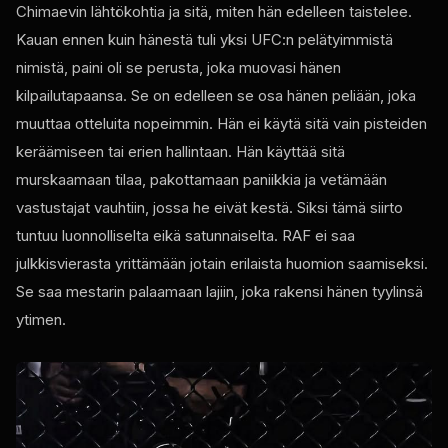
Chimaevin lähtökohtia ja sitä, miten hän edelleen taistelee.
Kauan ennen kuin hänestä tuli yksi UFC:n pelätyimmistä
nimistä, paini oli se perusta, joka muovasi hänen
kilpailutapaansa. Se on edelleen se osa hänen peliään, joka
muuttaa otteluita nopeimmin. Hän ei käytä sitä vain pisteiden
keräämiseen tai erien hallintaan. Hän käyttää sitä
murskaamaan tilaa, pakottamaan paniikkia ja vetämään
vastustajat vauhtiin, jossa he eivät kestä. Siksi tämä siirto
tuntuu luonnolliselta eikä satunnaiselta. RAF ei saa
julkkisvierasta yrittämään jotain erilaista huomion saamiseksi.
Se saa mestarin palaamaan lajiin, joka rakensi hänen tyylinsä
ytimen.