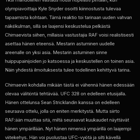
olympiavoittaja Kyle Snyder osoitti kiinnostusta tulevaa
tapaamista kohtaan. Tämä reaktio toi tarinaan uuden vahvan
näkökulman, sillä se laajensi keskustelua pelkästä
Chimaevista siihen, millaisia ​​vastustajia RAF voisi realistisesti
asettaa hänen eteensä. Mestarin astuminen uudelle
areenalle on yksi asia. Mestarin astuminen sinne
huippupainijoiden jo katsoessa ja keskustellen on toinen asia.
Näin yhdestä ilmoituksesta tulee todellinen kehittyvä tarina.
Chimaevin kohdalla mikään tästä ei vähennä hänen edessään
olevaa välitöntä tehtävää. UFC 328 on edelleen etusijalla.
Hänen ottelunsa Sean Stricklandin kanssa on edelleen
seuraava ottelu, jolla on eniten merkitystä. Mutta siirto
RAF:ään muuttaa sitä, miltä seuraavat kuukaudet näyttävät
hänen ympärillään. Nyt hänen nimensä ympärillä on laajempi
viitekehys. Hän voi puolustaa UFC-vyötä ja silti kävellä