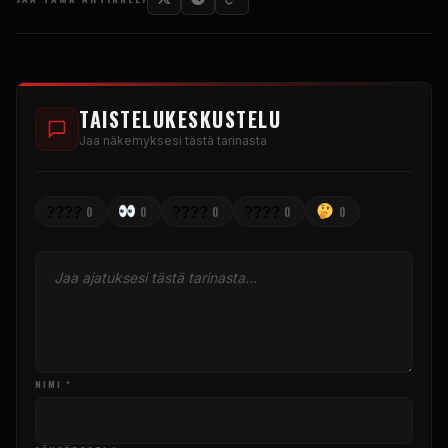
TAISTELUKESKUSTELU
Jaa näkemyksesi tästä tarinasta
????
????
????
0
0
0
0
0
NIMI *