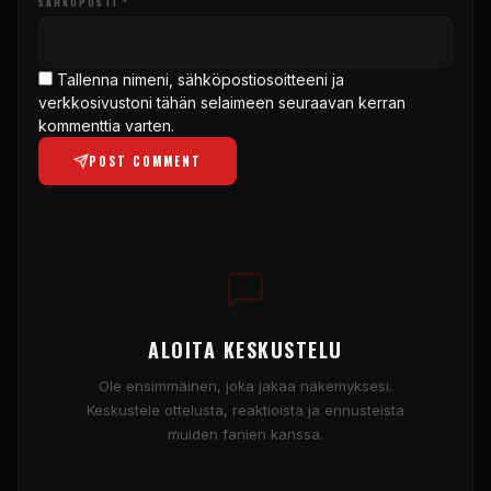
SÄHKÖPOSTI *
Tallenna nimeni, sähköpostiosoitteeni ja
verkkosivustoni tähän selaimeen seuraavan kerran
kommenttia varten.
POST COMMENT
ALOITA KESKUSTELU
Ole ensimmäinen, joka jakaa näkemyksesi.
Keskustele ottelusta, reaktioista ja ennusteista
muiden fanien kanssa.