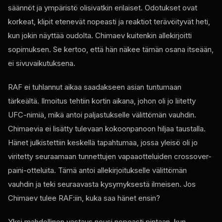
säännöt ja ympäristö olisivatkin erilaiset. Odotukset ovat
korkeat, klipit etenevät nopeasti ja reaktiot terävöityvät heti,
kun jokin näyttää oudolta. Chimaev kuitenkin allekirjoitti
sopimuksen. Se kertoo, että hän näkee tämän osana itseään,
ei sivuvaikutuksena.
RAF ei tuhlannut aikaa saadakseen asian tuntumaan
tärkeältä. Ilmoitus tehtiin kortin aikana, johon oli jo liitetty
UFC-nimiä, mikä antoi paljastukselle välittömän vauhdin.
Chimaevia ei lisätty tulevaan kokoonpanoon hiljaa taustalla.
Hänet julkistettiin keskellä tapahtumaa, jossa yleisö oli jo
viritetty seuraamaan tunnettujen vapaaotteluiden crossover-
paini-otteluita. Tämä antoi allekirjoitukselle välittömän
vauhdin ja teki seuraavasta kysymyksestä ilmeisen. Jos
Chimaev tulee RAF:iin, kuka saa hänet ensin?
Yksi mahdollinen vastaus nousi nopeasti pintaan, kun