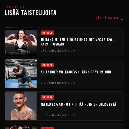
FIGHTERS
LISÄÄ TAISTELIJOITA
→
NÄYTÄ KAIKKI
UUTISET
JULIANA MILLER TUO RAUHAA UFC VEGAS 120 -
TAPAHTUMAAN
UFC-fanikeskus
elokuu 6
UUTISET
ALEXANDER VOLKANOVSKI KESKITTYY PAINIIN
UFC-fanikeskus
elokuu 6
UUTISET
MATEUSZ GAMROT KIITTÄÄ POIRIER ENERGYSTÄ
UFC-fanikeskus
elokuu 6