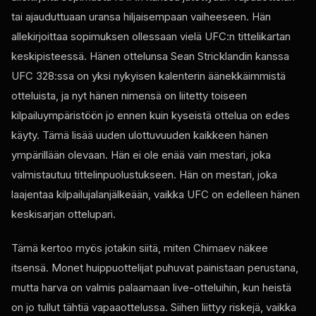
tai ajauduttuaan uransa hiljaisempaan vaiheeseen. Hän
allekirjoittaa sopimuksen ollessaan vielä UFC:n tittelikartan
keskipisteessä. Hänen ottelunsa Sean Stricklandin kanssa
UFC 328:ssa on yksi nykyisen kalenterin äänekkäimmistä
otteluista, ja nyt hänen nimensä on liitetty toiseen
kilpailuympäristöön jo ennen kuin kyseistä ottelua on edes
käyty. Tämä lisää uuden ulottuvuuden kaikkeen hänen
ympärillään olevaan. Hän ei ole enää vain mestari, joka
valmistautuu tittelinpuolustukseen. Hän on mestari, joka
laajentaa kilpailujalanjälkeään, vaikka UFC on edelleen hänen
keskisarjan ottelupari.
Tämä kertoo myös jotakin siitä, miten Chimaev näkee
itsensä. Monet huippuottelijat puhuvat painistaan ​​perustana,
mutta harva on valmis palaamaan live-otteluihin, kun heistä
on jo tullut tähtiä vapaaottelussa. Siihen liittyy riskejä, vaikka