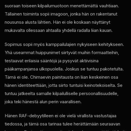
suoraan toiseen kilpailumuotoon menettämättä vauhtiaan.
Tällainen toiminta sopii imagoon, jonka hän on rakentanut
nousunsa alusta lähtien. Hän ei ole koskaan näyttänyt
mukavalta ollessaan ahtaalla yhdellä radalla liian kauan.
Sopimus sopii myös kamppailulajien nykyiseen kehitykseen.
Yhä useammat huippunimet siirtyvät muihin formaatteihin,
testaavat erilaisia ​​sääntöjä ja pysyvät aktiivisina
pääkampanjansa ulkopuolella. Joskus se tuntuu pakotetulta.
Tämä ei ole. Chimaevin painitausta on liian keskeinen osa
hänen identiteettiään, jotta siirto tuntuisi keinotekoiselta. Se
tuntuu jatkeelta samalle kilpailulliselle persoonallisuudelle,
joka teki hänestä alun perin vaarallisen.
Hänen RAF-debyytilleen ei ole vielä virallista vastustajaa
tiedossa, ja tämä osa tarinaa tulee herättämään seuraavan