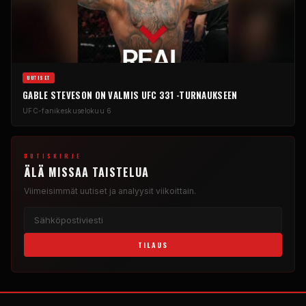
UUTISET
GABLE STEVESON ON VALMIS UFC 331 -TURNAUKSEEN
UFC-fanikeskus
elokuu 6
UUTISKIRJE
ÄLÄ MISSAA TAISTELUA
Viimeisimmät uutiset ja analyysit viikoittain.
TILAUS