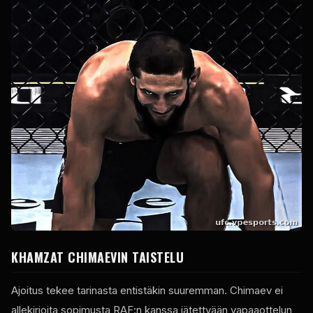
KHAMZAT CHIMAEVIN TAISTELU
Ajoitus tekee tarinasta entistäkin suuremman. Chimaev ei
allekirjoita sopimusta RAF:n kanssa jätettyään vapaaottelun