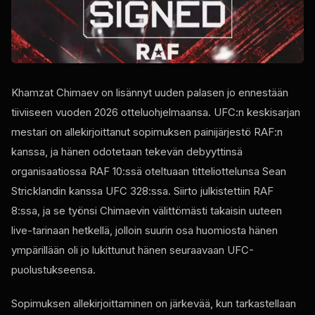
Khamzat Chimaev on lisännyt uuden palasen jo ennestään
tiiviiseen vuoden 2026 otteluohjelmaansa. UFC:n keskisarjan
mestari on allekirjoittanut sopimuksen painijärjestö RAF:n
kanssa, ja hänen odotetaan tekevän debyyttinsä
organisaatiossa RAF 10:ssä oteltuaan titteliottelunsa Sean
Stricklandin kanssa UFC 328:ssa. Siirto julkistettiin RAF
8:ssa, ja se työnsi Chimaevin välittömästi takaisin uuteen
live-tarinaan hetkellä, jolloin suurin osa huomiosta hänen
ympärillään oli jo lukittunut hänen seuraavaan UFC-
puolustukseensa.
Sopimuksen allekirjoittaminen on järkevää, kun tarkastellaan