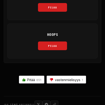
PELAA
HOOPS
PELAA
Pitää
vastenmielisyys
651
1
JAA TÄMÄ ARTIKKELI