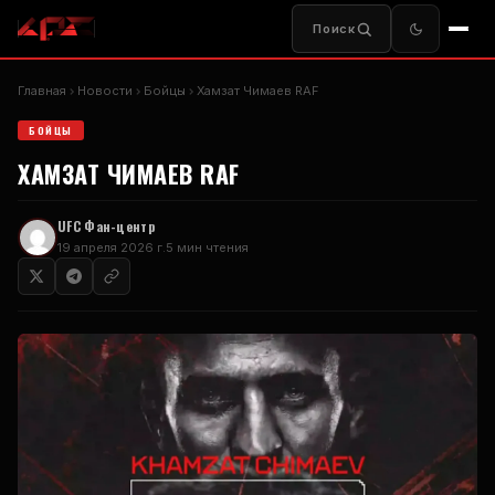
Поиск
Главная
Новости
Бойцы
Хамзат Чимаев
RAF
БОЙЦЫ
ХАМЗАТ ЧИМАЕВ
RAF
UFC
Фан-центр
19 апреля 2026 г.
5 мин чтения