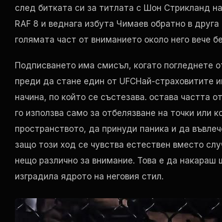
след битката си за титлата с Шон Стрикланд н
RAF
8 и веднага избута Чимаев обратно в друга
голямата част от вниманието около него вече 
Подписването има смисъл, когато погледнете о
преди да стане един от
UFC
Най-страховитите и
начина, по който се състезава. остава частта о
го използва само за отбелязване на точки или к
пространството, да принуди паника и да въвлеч
защо този ход се чувства естествен вместо слу
нещо различно за внимание. Това е да накараш 
изградила ядрото на неговия стил.