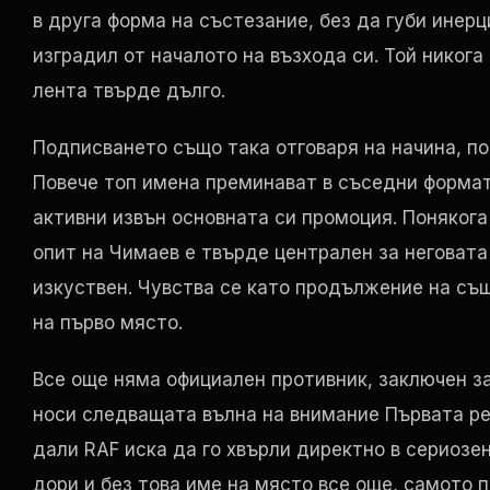
в друга форма на състезание, без да губи инерц
изградил от началото на възхода си. Той никога
лента твърде дълго.
Подписването също така отговаря на начина, по
Повече топ имена преминават в съседни формат
активни извън основната си промоция. Понякога 
опит на Чимаев е твърде централен за неговата
изкуствен. Чувства се като продължение на същ
на първо място.
Все още няма официален противник, заключен з
носи следващата вълна на внимание Първата ре
дали
RAF
иска да го хвърли директно в сериозе
дори и без това име на място все още, самото 