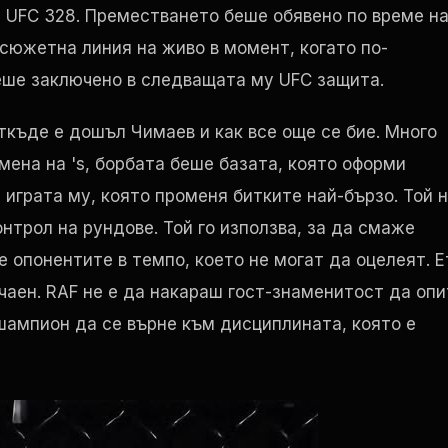
а
UFC
328. Преместването беше обявено по време н
 сюжетна линия на живо в момент, когато по-
беше заключено в следващата му
UFC
защита.
ткъде е дошъл Чимаев и как все още се бие. Много
мена на 's, борбата беше базата, която оформи
т играта му, която променя битките най-бързо. Той 
онтрол на рундове. Той го използва, за да смаже
е опонентите в темпо, което не могат да оцелеят. Е
чаен.
RAF
не е да накараш гост-знаменитост да опи
шампион да се върне към дисциплината, която е