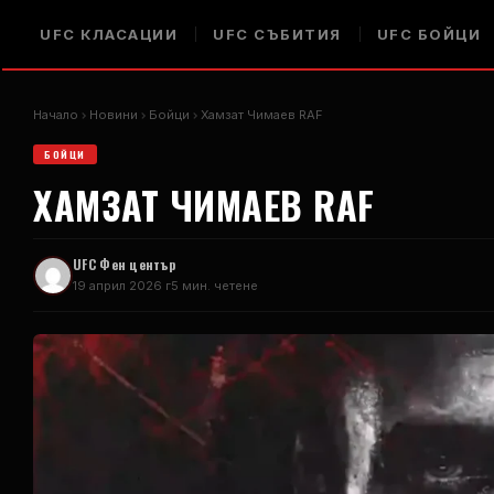
UFC
КЛАСАЦИИ
UFC
СЪБИТИЯ
UFC
БОЙЦИ
Начало
Новини
Бойци
Хамзат Чимаев
RAF
БОЙЦИ
ХАМЗАТ ЧИМАЕВ
RAF
UFC
Фен център
19 април 2026 г
5 мин. четене