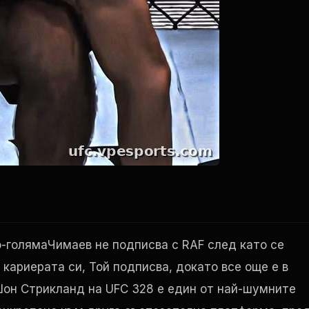
о-голямаЧимаев не подписва с
RAF
след като се
 кариерата си, Той подписва, докато все още е в
 Шон Стрикланд на
UFC
328 е един от най-шумните