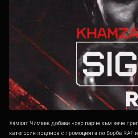
Хамзат Чимаев добави ново парче към вече пре
категория подписа с промоцията по борба
RAF
и