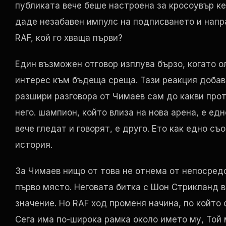
публиката вече беше настроена за кросоувър к
даде незабавен импулс на подписването и напр
RAF
, кой го хваща първи?
Един възможен отговор изплува бързо, когато 
интерес към бъдеща среща. Тази реакция добав
разшири разговора от Чимаев сам до какви про
него. шампион, който влиза на нова арена, е едн
вече гледат и говорят, е друго. Ето как едно с
история.
За Чимаев нищо от това не отнема от непосред
първо място. Неговата битка с Шон Стрикланд в
значение. Но
RAF
ход променя начина, по който 
Сега има по-широка рамка около името му, Той