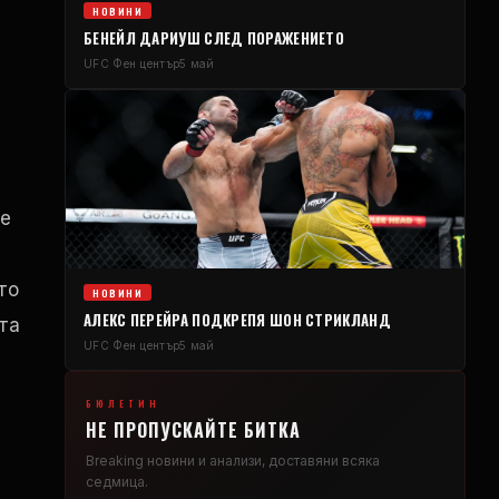
НОВИНИ
а
БЕНЕЙЛ ДАРИУШ СЛЕД ПОРАЖЕНИЕТО
UFC
Фен център
5 май
не
то
НОВИНИ
АЛЕКС ПЕРЕЙРА ПОДКРЕПЯ ШОН СТРИКЛАНД
та
UFC
Фен център
5 май
БЮЛЕТИН
НЕ ПРОПУСКАЙТЕ БИТКА
Breaking
новини и анализи, доставяни всяка
седмица.