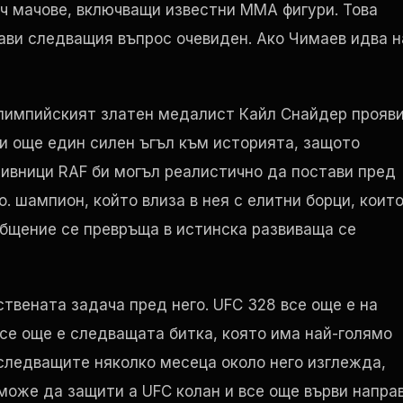
еч мачове, включващи известни ММА фигури. Това
ави следващия въпрос очевиден. Ако Чимаев идва н
олимпийският златен медалист Кайл Снайдер прояв
и още един силен ъгъл към историята, защото
тивници
RAF
би могъл реалистично да постави пред
о. шампион, който влиза в нея с елитни борци, коит
ъобщение се превръща в истинска развиваща се
ствената задача пред него.
UFC
328 все още е на
се още е следващата битка, която има най-голямо
следващите няколко месеца около него изглежда,
 може да защити а
UFC
колан и все още върви напра