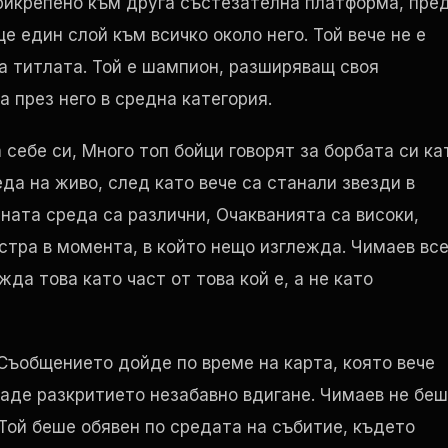
прикрепено към друга състезателна платформа, пре
е един слой към всичко около него. Той вече не е
а титлата. Той е шампион, разширяващ своя
а през него в средна категория.
себе си, Много топ бойци говорят за борбата си ка
еда на живо, след като вече са станали звезди в
лната среда са различни, Очакванията са високи,
стра в момента, в който нещо изглежда. Чимаев вс
жда това като част от това кой е, а не като
 Съобщението дойде по време на карта, която вече
даде разкритието незабавно вдигане. Чимаев не бе
Той беше обявен по средата на събитие, където