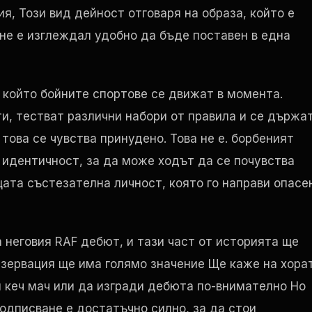
ия, Този вид дейност отговаря на образа, който е
 не е изглеждал удобно да бъде поставен в една
 който бойните спортове се движат в момента.
и, тестват различни набори от правила и се държа
това се чувства принудено. Това не е. борбеният
 идентичност, за да може ходът да се почувства
ата състезателна личност, която го направи опасе
а неговия
RAF
дебют, и тази част от историята ще
зервация ще има голямо значение Ще каже на хора
н кеч мач или да изгради дебюта по-внимателно Но
подписване е достатъчно силно, за да стои