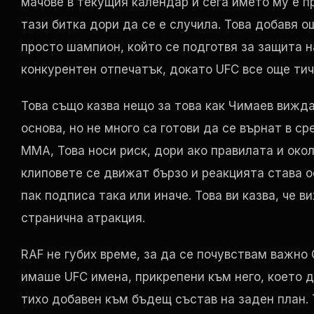
мачове в текущия календар и сега името му е 
тази битка дори да се е случила. Това добавя ощ
просто шампион, който се подготвя за защита н
конкурентен отпечатък, докато
UFC
все още тич
Това също казва нещо за това как Чимаев вижда 
основа, но не много са готови да се върнат в ср
ММА, Това носи риск, дори ако правилата и око
клиповете се движат бързо и реакцията става о
пак подписа така или иначе. Това ви казва, че ви
странична атракция.
RAF
не губих време, за да се почувствам важно
имаше
UFC
имена, прикрепени към него, което 
тихо добавен към бъдещ състав на заден план. 