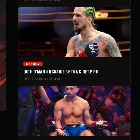
НОВИНИ
ШОН О'МАЛИ ИСКАШЕ БИТКА С ПЕТР ЯН
UFC
Фен център
5 май