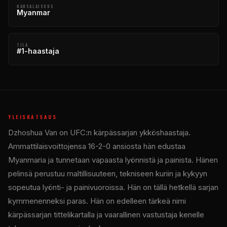
KANSALAISUUS
Myanmar
TILA
#1-haastaja
YLEISKATSAUS
Dzhoshua Van on UFC:n kärpässarjan ykköshaastaja.
Ammattilaisvoittojensa 16-2-0 ansiosta hän edustaa
Myanmaria ja tunnetaan vapaasta lyönnistä ja painista. Hänen
pelinsä perustuu maltillisuuteen, tekniseen kuriin ja kykyyn
sopeutua lyönti- ja painivuoroissa. Hän on tällä hetkellä sarjan
kymmenenneksi paras. Hän on edelleen tärkeä nimi
kärpässarjan tittelikartalla ja vaarallinen vastustaja kenelle