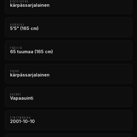
DIVISIOONA
kärpässarjalainen
KORKEUS
5'5" (165 cm)
PÄÄSTÄ
65 tuumaa (165 cm)
PAINO
kärpässarjalainen
ASENNE
Vapaauinti
SYNTYMÄAIKA
2001-10-10