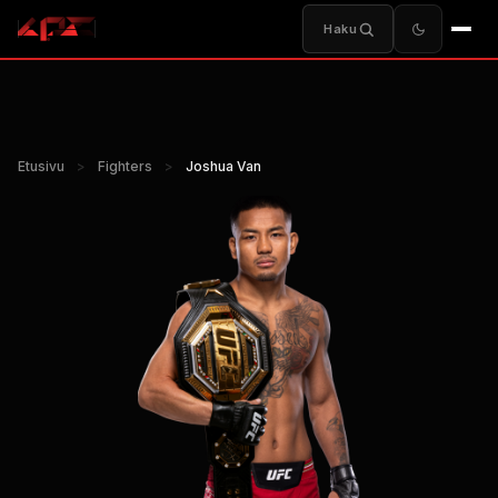
Haku
Etusivu
>
Fighters
>
Joshua Van