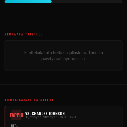
SEURAAVA TAISTELU
Ei otteluita tällä hetkellä julkistettu. Tarkista
päivitykset myöhemmin.
VIIMEAIKAISET TAISTELUT
VS. CHARLES JOHNSON
TAPPIO
Tyrmäys/Tyrmäys · Erä 3 · 0:20
UFC-