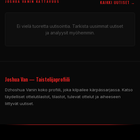
JOSHUA VANIN KATTAVUUS
KAIKKI UUTISET →
Ei vielä tuoretta uutisointia. Tarkista uusimmat uutiset
ja analyysit myöhemmin.
Joshua Van — Taistelijaprofiili
Dzhoshua Vanin koko profiili, joka kilpailee kärpässarjassa. Katso
täydelliset ottelutilastot, tilastot, tulevat ottelut ja aiheeseen
liittyvät uutiset.