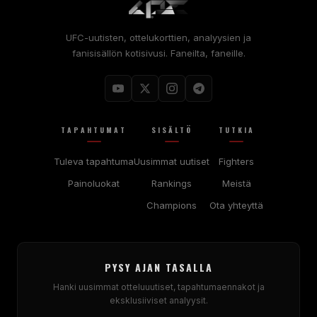
UFC-uutisten, ottelukorttien, analyysien ja
fanisisällön kotisivusi. Faneilta, faneille.
TAPAHTUMAT
SISÄLTÖ
TUTKIA
Tuleva tapahtuma
Uusimmat uutiset
Fighters
Painoluokat
Rankings
Meistä
Champions
Ota yhteyttä
PYSY AJAN TASALLA
Hanki uusimmat otteluuutiset, tapahtumaennakot ja
eksklusiiviset analyysit.