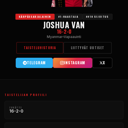
KÄRPÄSSARJALAINEN
#1-HAASTAJA
##10 SIJOITUS
JOSHUA VAN
16-2-0
Myanmar
Vapaauinti
TAISTELUHISTORIA
LIITTYVÄT UUTISET
TELEGRAM
INSTAGRAM
X
TAISTELIJAN PROFIILI
ENNÄTYS
16-2-0