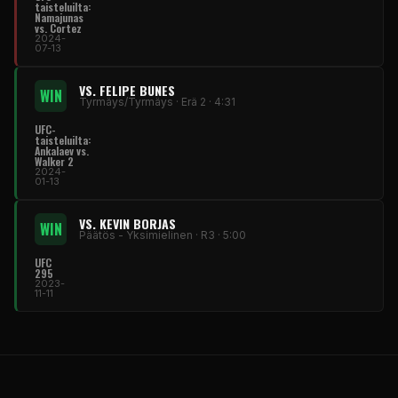
taisteluilta:
Namajunas
vs. Cortez
2024-
07-13
VS. FELIPE BUNES
WIN
Tyrmäys/Tyrmäys · Erä 2 · 4:31
UFC-
taisteluilta:
Ankalaev vs.
Walker 2
2024-
01-13
VS. KEVIN BORJAS
WIN
Päätös - Yksimielinen · R3 · 5:00
UFC
295
2023-
11-11