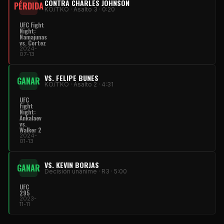
CONTRA CHARLES JOHNSON
PÉRDIDA
KO/TKO · Asalto 3 · 0:20
UFC Fight
Night:
Namajunas
vs. Cortez
2024-
07-13
VS. FELIPE BUNES
GANAR
KO/TKO · Asalto 2 · 4:31
UFC
Fight
Night:
Ankalaev
vs.
Walker 2
2024-
01-13
VS. KEVIN BORJAS
GANAR
Decisión unánime · R3 · 5:00
UFC
295
2023-
11-11