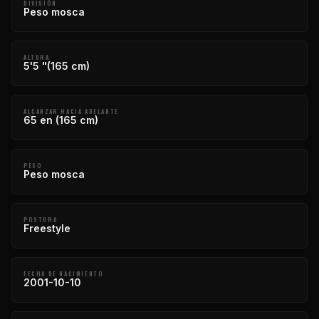
DIVISIÓN
Peso mosca
ALTURA
5'5 "(165 cm)
ALCANZAR HACIA ADELANTE
65 en (165 cm)
PESO
Peso mosca
POSTURA
Freestyle
FECHA DE NACIMIENTO
2001-10-10