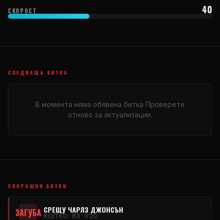
40
СКОРОСТ
СЛЕДВАЩА БИТКА
В момента няма обявена битка Проверете
отново за актуализации.
СКОРОШНИ БИТКИ
СРЕЩУ ЧАРЛЗ ДЖОНСЪН
ЗАГУБА
KO/TKO · R3 · 0:20