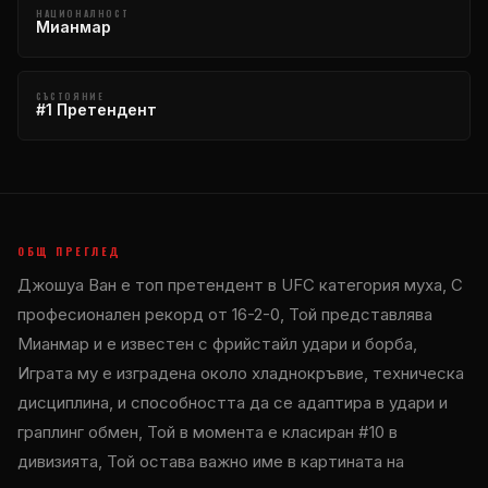
НАЦИОНАЛНОСТ
Мианмар
СЪСТОЯНИЕ
#1 Претендент
ОБЩ ПРЕГЛЕД
Джошуа Ван е топ претендент в
UFC
категория муха, С
професионален рекорд от 16-2-0, Той представлява
Мианмар и е известен с фрийстайл удари и борба,
Играта му е изградена около хладнокръвие, техническа
дисциплина, и способността да се адаптира в удари и
граплинг обмен, Той в момента е класиран #10 в
дивизията, Той остава важно име в картината на