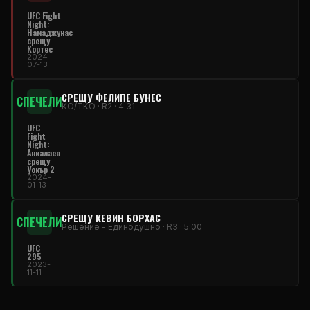
UFC Fight
Night
:
Намаджунас
срещу
Кортес
2024-
07-13
СРЕЩУ ФЕЛИПЕ БУНЕС
СПЕЧЕЛИ
КО/ТКО · R2 · 4:31
UFC
Fight
Night
:
Анкалаев
срещу
Уокър 2
2024-
01-13
СРЕЩУ КЕВИН БОРХАС
СПЕЧЕЛИ
Решение - Единодушно · R3 · 5:00
UFC
295
2023-
11-11