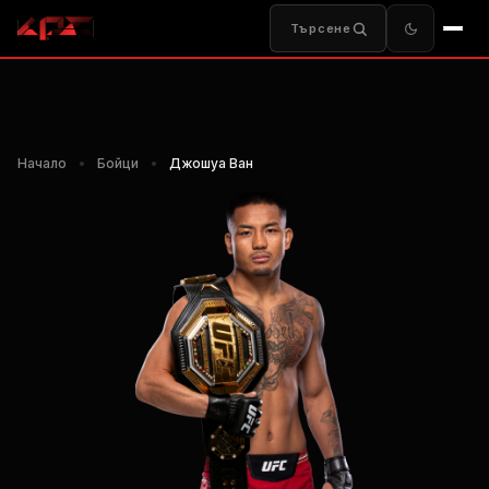
Търсене
Начало
•
Бойци
•
Джошуа Ван