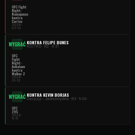
UFC Fight
Night
:
Namajunas
kontra
Cortez
2024-
07-13
KONTRA FELIPE BUNES
WYGRAĆ
KO/TKO · R2 · 4:31
UFC
Fight
Night
:
Ankalaev
kontra
Walker 2
2024-
01-13
KONTRA KEVIN BORJAS
WYGRAĆ
Decyzja - Jednomyślna · R3 · 5:00
UFC
295
2023-
11-11