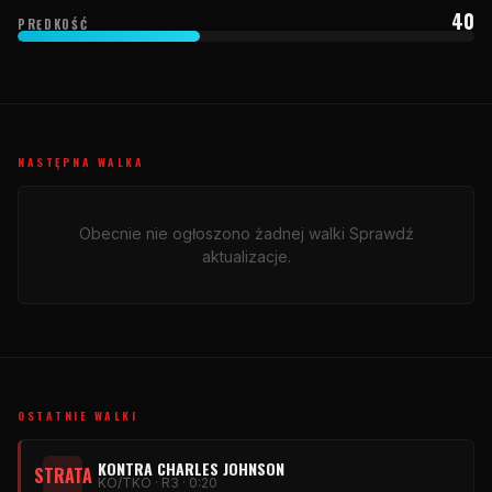
40
PRĘDKOŚĆ
NASTĘPNA WALKA
Obecnie nie ogłoszono żadnej walki Sprawdź
aktualizacje.
OSTATNIE WALKI
KONTRA CHARLES JOHNSON
STRATA
KO/TKO · R3 · 0:20