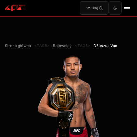
Szukaj
Strona główna
<TAG5>
Bojownicy
<TAG5>
Dżoszua Van