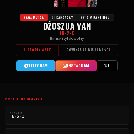
WAGA MUSZA
#1 KANDYDAT
##10 W RANKINGU
DŻOSZUA VAN
16-2-0
Birma
Styl dowolny
HISTORIA WALK
POWIĄZANE WIADOMOŚCI
TELEGRAM
INSTAGRAM
X
PROFIL WOJOWNIKA
REKORD
16-2-0