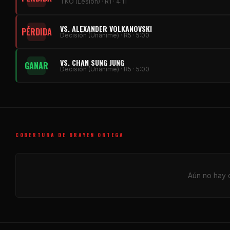
TKO (Lesión) · R1 · 4:11
VS. ALEXANDER VOLKANOVSKI
PÉRDIDA
Decisión (Unánime) · R5 · 5:00
VS. CHAN SUNG JUNG
GANAR
Decisión (Unánime) · R5 · 5:00
COBERTURA DE BRAYEN ORTEGA
Aún no hay c