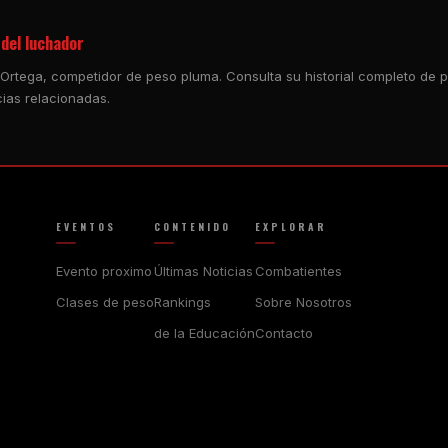
del luchador
 Ortega, competidor de peso pluma. Consulta su historial completo de pe
ias relacionadas.
EVENTOS
CONTENIDO
EXPLORAR
Evento proximo
Últimas Noticias
Combatientes
Clases de peso
Rankings
Sobre Nosotros
de la Educación
Contacto