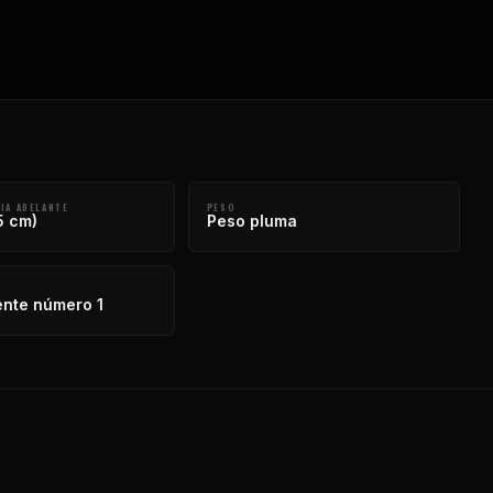
IA ADELANTE
PESO
5 cm)
Peso pluma
nte número 1