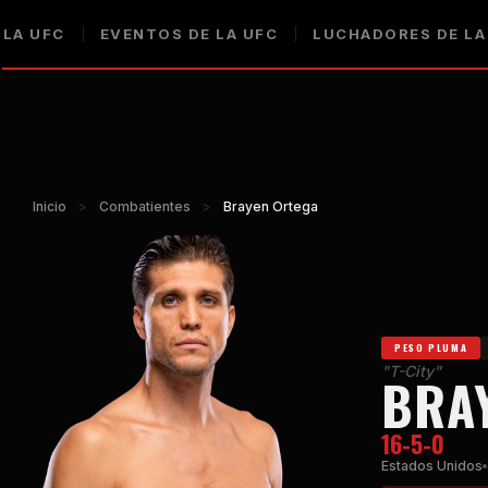
 LA UFC
EVENTOS DE LA UFC
LUCHADORES DE LA
Inicio
>
Combatientes
>
Brayen Ortega
PESO PLUMA
"T-City"
BRA
16-5-0
Estados Unidos