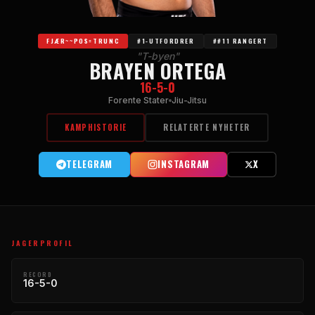
FJÆR~~POS=TRUNC
#1-UTFORDRER
##11 RANGERT
"T-byen"
BRAYEN ORTEGA
16-5-0
Forente Stater
Jiu-Jitsu
KAMPHISTORIE
RELATERTE NYHETER
TELEGRAM
INSTAGRAM
X
JAGERPROFIL
RECORD
16-5-0