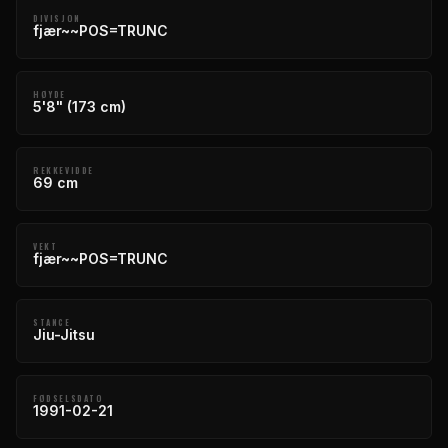
DIVISJON
fjær~~POS=TRUNC
HØYDE
5'8" (173 cm)
REKKEVIDDE
69 cm
VEKT
fjær~~POS=TRUNC
STANCE
Jiu-Jitsu
FØDSELSDATO
1991-02-21