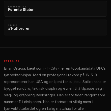
NASJONALITET
Forente Stater
STATUS
#1-utfordrer
OVERSIKT
Brian Ortega, kjent som «T-City», er en toppkandidat i UFCs
fjærvektdivisjon. Med en profesjonell rekord på 16-5-0
representerer han USA og er kjent for jiu-jitsu. Spillet hans er
bygget rundt ro, teknisk disiplin og evnen til å tilpasse seg i
slag- og grapplingutvekslinger. Han er for tiden rangert som
nummer 11 i divisjonen. Han er fortsatt et viktig navn i
fjærvekttittelbildet og en farlig matchup for alle i