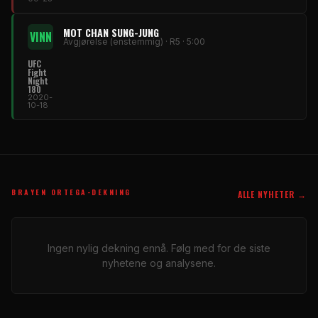
MOT CHAN SUNG-JUNG
VINN
Avgjørelse (enstemmig) · R5 · 5:00
UFC
Fight
Night
180
2020-
10-18
BRAYEN ORTEGA-DEKNING
ALLE NYHETER →
Ingen nylig dekning ennå. Følg med for de siste
nyhetene og analysene.