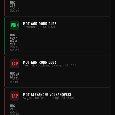
UFC
303
2024-
06-29
MOT YAIR RODRIGUEZ
VINN
Innsending · R3 · 0:58
UFC
Fight
Night
237
2024-
02-24
MOT YAIR RODRIGUEZ
TAP
Teknisk knockout (Skade) · R1 · 4:11
UFC på
ABC 3
2022-
07-16
MOT ALEXANDER VOLKANOVSKI
TAP
Avgjørelse (enstemmig) · R5 · 5:00
UFC
266
2021-
09-25