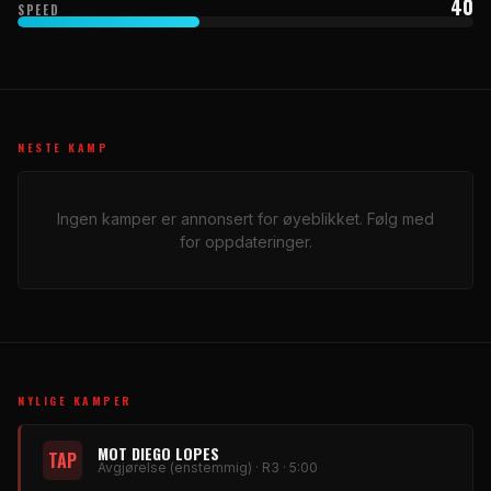
40
SPEED
NESTE KAMP
Ingen kamper er annonsert for øyeblikket. Følg med
for oppdateringer.
NYLIGE KAMPER
MOT DIEGO LOPES
TAP
Avgjørelse (enstemmig) · R3 · 5:00