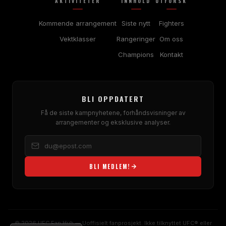
AKTIVITETER
INNHOLD
UTFORSK
Kommende arrangement
Siste nytt
Fighters
Vektklasser
Rangeringer
Om oss
Champions
Kontakt
BLI OPPDATERT
Få de siste kampnyhetene, forhåndsvisninger av
arrangementer og eksklusive analyser.
BLI MEDLEM!
© 2026 UFC Fan Hub — Uoffisielt fanprosjekt. Ikke tilknyttet UFC® eller