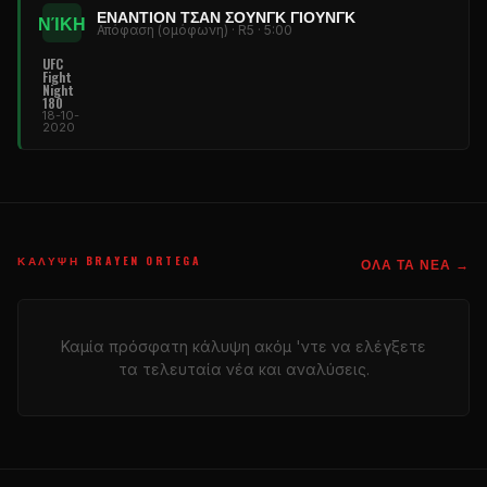
ΕΝΑΝΤΊΟΝ ΤΣΑΝ ΣΟΥΝΓΚ ΓΙΟΥΝΓΚ
ΝΊΚΗ
Απόφαση (ομόφωνη) · R5 · 5:00
UFC
Fight
Night
180
18-10-
2020
ΚΆΛΥΨΗ BRAYEN ORTEGA
ΌΛΑ ΤΑ ΝΈΑ →
Καμία πρόσφατη κάλυψη ακόμ 'ντε να ελέγξετε
τα τελευταία νέα και αναλύσεις.