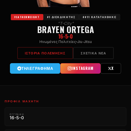
FEATHERWEIGHT
#1 ΔΙΕΚΔΙΚΗΤΉΣ
##11 ΚΑΤΑΤΆΧΘΗΚΕ
"T-City"
BRAYEN ORTEGA
16-5-0
Ηνωμένες Πολιτείες
Jiu-Jitsu
ΙΣΤΟΡΊΑ ΠΟΛΈΜΗΣΗΣ
ΣΧΕΤΙΚΆ ΝΈΑ
ΤΗΛΕΓΡΆΦΗΜΑ
INSTAGRAM
X
ΠΡΟΦΊΛ ΜΑΧΗΤΉ
ΕΓΓΡΑΦΉ
16-5-0