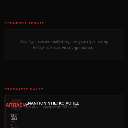
ΕΠΌΜΕΝΟΣ ΑΓΏΝΑΣ
Δεν έχει ανακοινωθεί αγώνας αυτή τη στιγμ
Ελέγξτε ξανά για ενημερώσεις.
ΠΡΌΣΦΑΤΕΣ ΜΆΧΕΣ
ΕΝΑΝΤΊΟΝ ΝΤΙΈΓΚΟ ΛΌΠΕΣ
ΑΠΏΛΕΙΑ
Απόφαση (ομόφωνη) · R3 · 5:00
UFC
303
29-
06-