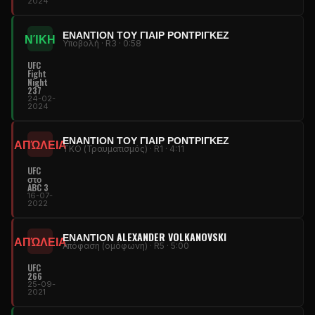
2024
ΕΝΑΝΤΊΟΝ ΤΟΥ ΓΙΑΊΡ ΡΟΝΤΡΊΓΚΕΖ
ΝΊΚΗ
Υποβολή · R3 · 0:58
UFC
Fight
Night
237
24-02-
2024
ΕΝΑΝΤΊΟΝ ΤΟΥ ΓΙΑΊΡ ΡΟΝΤΡΊΓΚΕΖ
ΑΠΏΛΕΙΑ
TKO (Τραυματισμός) · R1 · 4:11
UFC
στο
ABC 3
16-07-
2022
ΕΝΑΝΤΊΟΝ ALEXANDER VOLKANOVSKI
ΑΠΏΛΕΙΑ
Απόφαση (ομόφωνη) · R5 · 5:00
UFC
266
25-09-
2021