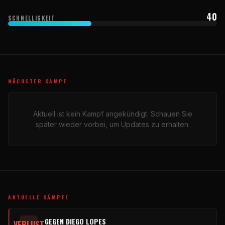
40
SCHNELLIGKEIT
NÄCHSTER KAMPF
Aktuell ist kein Kampf angekündigt. Schauen Sie
später wieder vorbei, um Updates zu erhalten.
AKTUELLE KÄMPFE
GEGEN DIEGO LOPES
VERLUST