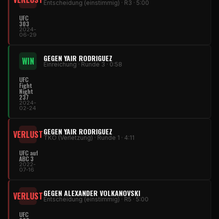
Entscheidung (einstimmig) · R3 · 5:00
UFC
303
2024-
06-29
GEGEN YAIR RODRIGUEZ
WIN
Einreichung · Runde 3 · 0:58
UFC
Fight
Night
237
2024-
02-24
GEGEN YAIR RODRIGUEZ
VERLUST
TKO (Verletzung) · Runde 1 · 4:11
UFC auf
ABC 3
2022-
07-16
GEGEN ALEXANDER VOLKANOVSKI
VERLUST
Entscheidung (einstimmig) · R5 · 5:00
UFC