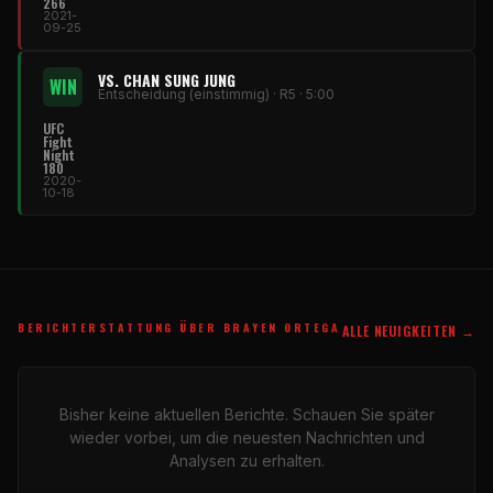
266
2021-
09-25
VS. CHAN SUNG JUNG
WIN
Entscheidung (einstimmig) · R5 · 5:00
UFC
Fight
Night
180
2020-
10-18
BERICHTERSTATTUNG ÜBER BRAYEN ORTEGA
ALLE NEUIGKEITEN →
Bisher keine aktuellen Berichte. Schauen Sie später
wieder vorbei, um die neuesten Nachrichten und
Analysen zu erhalten.