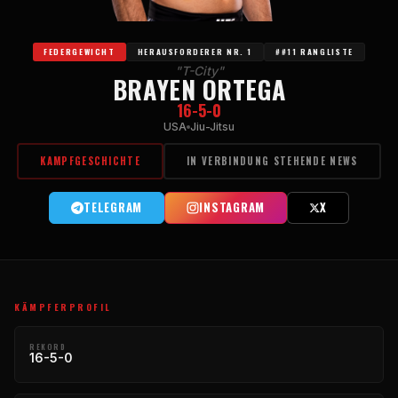
FEDERGEWICHT
HERAUSFORDERER NR. 1
##11 RANGLISTE
"T-City"
BRAYEN ORTEGA
16-5-0
USA
Jiu-Jitsu
KAMPFGESCHICHTE
IN VERBINDUNG STEHENDE NEWS
TELEGRAM
INSTAGRAM
X
KÄMPFERPROFIL
REKORD
16-5-0