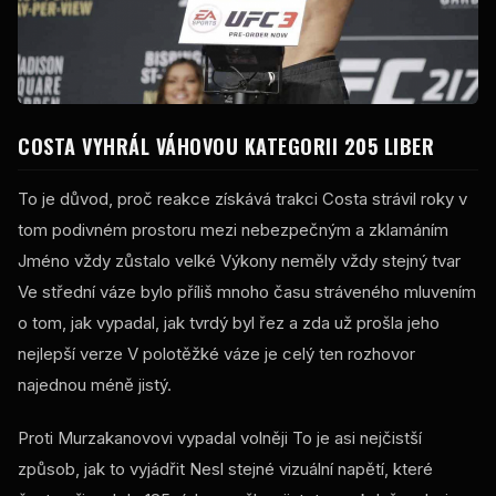
COSTA VYHRÁL VÁHOVOU KATEGORII 205 LIBER
To je důvod, proč reakce získává trakci Costa strávil roky v
tom podivném prostoru mezi nebezpečným a zklamáním
Jméno vždy zůstalo velké Výkony neměly vždy stejný tvar
Ve střední váze bylo příliš mnoho času stráveného mluvením
o tom, jak vypadal, jak tvrdý byl řez a zda už prošla jeho
nejlepší verze V polotěžké váze je celý ten rozhovor
najednou méně jistý.
Proti Murzakanovovi vypadal volněji To je asi nejčistší
způsob, jak to vyjádřit Nesl stejné vizuální napětí, které