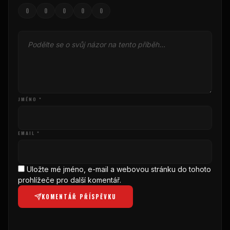
0
0
0
0
0
JMÉNO *
EMAIL *
Uložte mé jméno, e-mail a webovou stránku do tohoto
prohlížeče pro další komentář.
KOMENTÁŘ PŘÍSPĚVKU