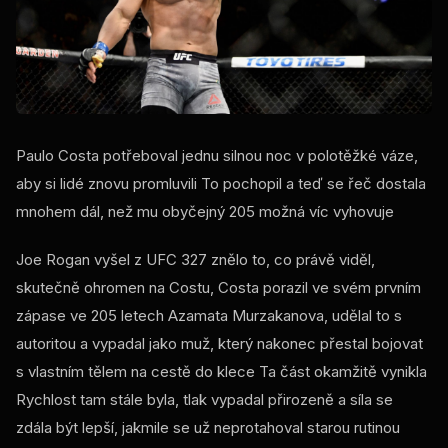
Paulo Costa potřeboval jednu silnou noc v polotěžké váze,
aby si lidé znovu promluvili To pochopil a teď se řeč dostala
mnohem dál, než mu obyčejný 205 možná víc vyhovuje
Joe Rogan vyšel z
UFC
327 znělo to, co právě viděl,
skutečně ohromen na Costu, Costa porazil ve svém prvním
zápase ve 205 letech Azamata Murzakanova, udělal to s
autoritou a vypadal jako muž, který nakonec přestal bojovat
s vlastním tělem na cestě do klece Ta část okamžitě vynikla
Rychlost tam stále byla, tlak vypadal přirozeně a síla se
zdála být lepší, jakmile se už neprotahoval starou rutinou