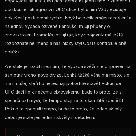
odpověděl na tuto část dost dobře na jednu noc. Skutečnou
otázkou je, jak agresivní
UFC
chce být s ním Vždy existuje
pokušení postupovat rychle, když bojovník změní rozdělení a
najednou vypadá oživeně Fanoušci milují příběhy o
znovuzrození Promotéři milují i je, když bojovník má ještě
rozpoznatelné jméno a násilnický styl Costa kontroluje obě
políčka.
Ale stále je rozdíl mezi tím, že vypadá svěží a je připraven na
samotný vrchol nové divize, Lehká těžká váha má místo, ale
má i muže, kteří ho nenechají pohodlně stavět Pokud se
UFC
tlačí ho k něčemu obrovskému, bude to proto, že si
společnost myslí, že tempo stojí za to okamžitě zpeněžit.
Pokud to zpomalí tempo, bude to proto, že jeden skvělý
debut je stále jen jedním skvělým debutem.