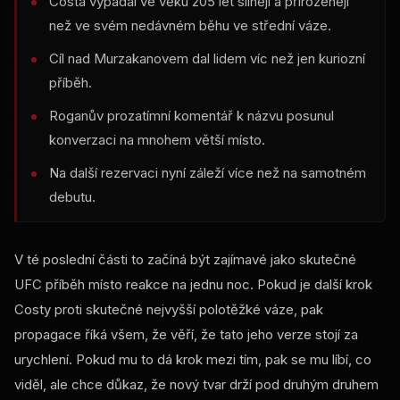
Costa vypadal ve věku 205 let silněji a přirozeněji
než ve svém nedávném běhu ve střední váze.
Cíl nad Murzakanovem dal lidem víc než jen kuriozní
příběh.
Roganův prozatímní komentář k názvu posunul
konverzaci na mnohem větší místo.
Na další rezervaci nyní záleží více než na samotném
debutu.
V té poslední části to začíná být zajímavé jako skutečné
UFC
příběh místo reakce na jednu noc. Pokud je další krok
Costy proti skutečné nejvyšší polotěžké váze, pak
propagace říká všem, že věří, že tato jeho verze stojí za
urychlení. Pokud mu to dá krok mezi tím, pak se mu líbí, co
viděl, ale chce důkaz, že nový tvar drží pod druhým druhem