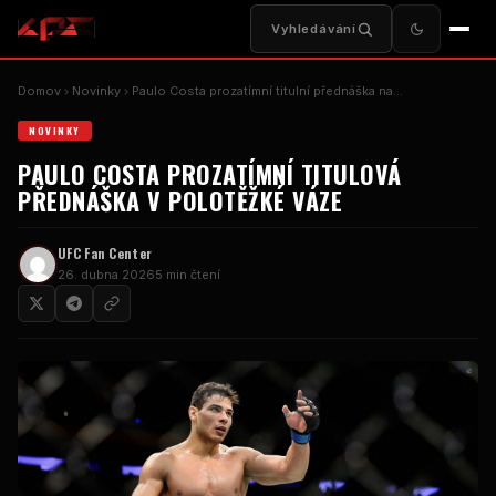
Vyhledávání
Domov
Novinky
Paulo Costa prozatímní titulní přednáška na...
NOVINKY
PAULO COSTA PROZATÍMNÍ TITULOVÁ
PŘEDNÁŠKA V POLOTĚŽKÉ VÁZE
UFC
Fan Center
26. dubna 2026
5 min čtení