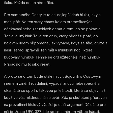
tlaku. Každá cesta něco říká.
Pro samotného Costy je to asi nejlepší druh hluku, jaký si
mohl přát Ne ten starý chaos kolem promeškaných
očekávání nebo zatuchlých debat o tom, co se pokazilo
Tohle je jiný hluk To je ten druh, který přichází poté, co
bojovník lidem připomene, jak vypadá, když se tělo, divize a
násilí seřadí správně Ten měl v minulosti noci, které
budovaly humbuk Tenhle se cítil užitečnější než humbuk
Připadalo mu to jako reset.
A proto se o tom bude stále mluvit Bojovník s Costovým
jménem změnil rozdělení, vypadal znovu nebezpečně a
okamžitě se spojil s takovou příležitostí, která se objeví, až
když ve vás místnost náhle uvěří Zda je skutečně připraven
na prozatímní titulový výstřel je další argument Důležité pro
něj je, že po
UFC
327, lidé se tím směrem vůbec hádají.