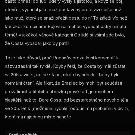
často přinesl do 185. údery vyšly s jistotou, a když se boj
otevřel, vypadal jako muž postavený pro divizi spíše než
jako muž, který se snaží přežít cestu do ní To záleží víc než
kterákoli kombinace Bojovníci mohou vypadat ostrý minutu
téměř v jakékoli váhové kategorii Co lidé si všiml zde bylo,
že Costa vypadal, jako by patřil.
To je také důvod, proč Roganův prozatímní komentář k
názvu zasáhl tak tvrdě. Kdyby řekl, že Costa by měl zůstat
na 205 a vidět, co se stane, nikdo by nemrkl. To by bylo
normální čtení. Ale říkat, že Brazilec by mohl být součástí
prozatímního titulního obrázku právě teď, je mnohem
hlasitější než to. Bere Costu od bezstarostného nového těla
ve 205. let k „možnému rychle rostoucímu problému v divizi,
která má najednou místo nahoře
Proč se příběh