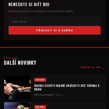
NENECHTE SI UJÍT BOJ
Breaking
zprávy a analýzy, doručované týdně.
PŘIHLÁSIT SE K ODBĚRU
NOVINKY
DALŠÍ NOVINKY
→
ZOBRAZIT VŠE
NOVINKY
RAFAEL FIZIEV V HLAVNÍ UDÁLOSTI
UFC
TURNAJ V
BAKU
UFC
Fan Center
5. května
NOVINKY