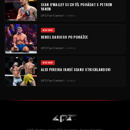
SEAN O'MALLEY SE CHTĚL POHÁDAT S PETREM
YANEM
UFC
Fan Center
5. května
NOVINKY
BENEIL DARIUSH PO PORÁŽCE
UFC
Fan Center
5. května
NOVINKY
ALEX PEREIRA FANDÍ SEANU STRICKLANDOVI
UFC
Fan Center
5. května
Váš domov pro
UFC
novinky, bojové karty,