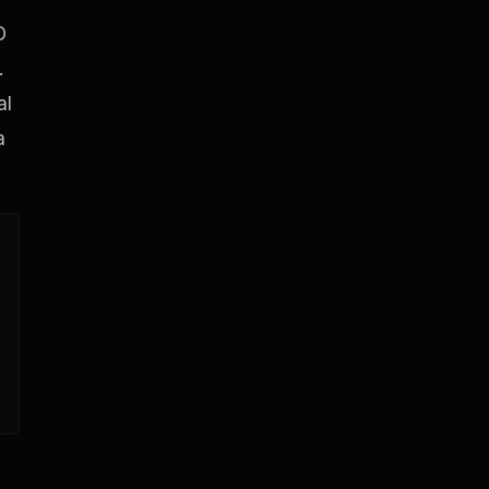
O
.
al
a