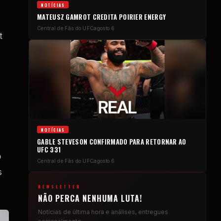
NOTÍCIAS
MATEUSZ GAMROT CREDITA POIRIER ENERGY
Central de Fãs do UFC
agosto 6
t
NOTÍCIAS
GABLE STEVESON CONFIRMADO PARA RETORNAR AO
UFC 331
o
Central de Fãs do UFC
agosto 6
s
NEWSLETTER
NÃO PERCA NENHUMA LUTA!
Notícias de última hora e análises, entregues