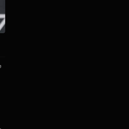
e
e
.