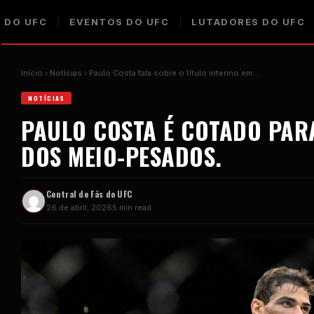
 DO UFC
EVENTOS DO UFC
LUTADORES DO UFC
Início
Notícias
Paulo Costa fala sobre o título interino em…
NOTÍCIAS
PAULO COSTA É COTADO PARA
DOS MEIO-PESADOS.
Central de Fãs do UFC
26 de abril, 2026
5 min read